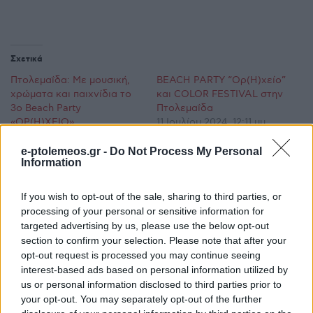
Σχετικά
Πτολεμαΐδα: Με μουσική,
BEACH PARTY “Ορ(Η)χείο”
χρώματα και παιχνίδια το
και COLOR FESTIVAL στην
3ο Beach Party
Πτολεμαΐδα
«ΟΡ(Η)ΧΕΙΟ»
11 Ιουλίου 2024, 12:11 μμ
14 Ιουνίου 2026, 10:35 μμ
σε "Κοινωνία"
σε "Ρεπορτάζ"
e-ptolemeos.gr -
Do Not Process My Personal
Information
“Έρχεται” Beach Party στην
Πτολεμαΐδα, την Κυριακή
If you wish to opt-out of the sale, sharing to third parties, or
14/7 – Το 1ο “Beach Party
processing of your personal or sensitive information for
Ορ(H)χείο” είναι γεγονός –
targeted advertising by us, please use the below opt-out
Δείτε το σποτάκι!
section to confirm your selection. Please note that after your
9 Ιουλίου 2024, 12:41 μμ
opt-out request is processed you may continue seeing
σε "Κοινωνία"
interest-based ads based on personal information utilized by
us or personal information disclosed to third parties prior to
your opt-out. You may separately opt-out of the further