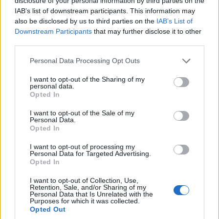
Ακολουθήστε μας στο
Google News
disclosure of your personal information by third parties on the
IAB’s list of downstream participants. This information may
και μάθετε πρώτοι όλες τις ειδήσεις!
also be disclosed by us to third parties on the
IAB’s List of
Downstream Participants
that may further disclose it to other
third parties.
Please note that this website/app uses one or more Google
Personal Data Processing Opt Outs
services and may gather and store information including but
not limited to your visit or usage behaviour. You may click to
I want to opt-out of the Sharing of my
personal data.
grant or deny consent to Google and its third-party tags to
Opted In
use your data for below specified purposes in below Google
consent section.
I want to opt-out of the Sale of my
Personal Data.
Opted In
I want to opt-out of processing my
Personal Data for Targeted Advertising.
Opted In
I want to opt-out of Collection, Use,
Retention, Sale, and/or Sharing of my
Personal Data that Is Unrelated with the
Purposes for which it was collected.
Opted Out