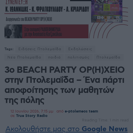
Tags:
Ειδήσεις Πτολεμαΐδα
Εκδηλώσεις
Νέα Πτολεμαΐδα
παιδιά
πολιτισμός
Πτολεμαΐδα
3ο BEACH PARTY ΟΡ(Η)ΧΕΙΟ
στην Πτολεμαΐδα – Ένα πάρτι
αποφοίτησης των μαθητών
της πόλης
12 Ιουνίου 2026, 7:15 μμ
από
e-ptolemeos team
σε
True Story Radio
Reading Time: 1 min read
Ακολουθήστε μας στο
Google News