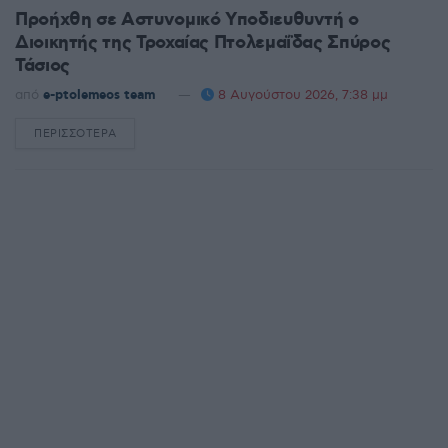
Προήχθη σε Αστυνομικό Υποδιευθυντή ο
Διοικητής της Τροχαίας Πτολεμαΐδας Σπύρος
Τάσιος
από
e-ptolemeos team
8 Αυγούστου 2026, 7:38 μμ
ΠΕΡΙΣΣΌΤΕΡΑ
DETAILS