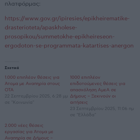
πλατφόρμας:
https://www.gov.gr/ipiresies/epikheirematike-
drasterioteta/apaskholese-
prosopikou/summetokhe-epikheireseon-
ergodoton-se-programmata-katartises-anergon
Σχετικά
1.000 επιπλέον θέσεις για
1000 επιπλέον
Άτομα με Αναπηρία στους
επιδοτούμενες θέσεις για
ΟΤΑ
απασχόληση ΑμεΑ σε
22 Σεπτεμβρίου 2025, 6:28 μμ
Δήμους – Ξεκινούν οι
σε "Κοινωνία"
αιτήσεις
23 Σεπτεμβρίου 2025, 11:06 πμ
σε "Ελλάδα"
2.000 νέες θέσεις
εργασίας για Άτομα με
Αναπηρία σε Δήμους –