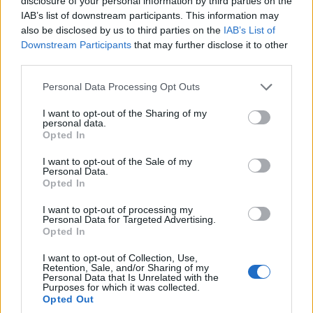
disclosure of your personal information by third parties on the
εξωκλήσι της
504 ΜΠΤΠ Μονάδας
IAB’s list of downstream participants. This information may
Μεταμόρφωσης του
Προκάλυψης,
also be disclosed by us to third parties on the
IAB’s List of
Σωτήρος στο
Αντισυνταγματάρχης
Downstream Participants
that may further disclose it to other
Δρέπανο
Αθανάσιος Σίσκος
third parties.
(Φωτογραφίες)
επισκέφθηκε το
Please note that this website/app uses one or more Google
Personal Data Processing Opt Outs
Δήμαρχο Πρεσπών
7 Αυγούστου 2026, 4:31 μμ
services and may gather and store information including but
7 Αυγούστου 2026, 4:01 μμ
not limited to your visit or usage behaviour. You may click to
I want to opt-out of the Sharing of my
personal data.
grant or deny consent to Google and its third-party tags to
Opted In
use your data for below specified purposes in below Google
consent section.
I want to opt-out of the Sale of my
Personal Data.
Opted In
I want to opt-out of processing my
Personal Data for Targeted Advertising.
ΑΡΘΡΟΓΡΑΦΊΑ
ΕΛΛΆΔΑ
Opted In
Δέσποινα εί Μείζων
Γονικές παροχές: Οι
I want to opt-out of Collection, Use,
των Αγίων 191-200 –
παγίδες στις
Retention, Sale, and/or Sharing of my
Personal Data that Is Unrelated with the
Γράφει ο Ευστάθιος
μεταφορές χρημάτων
Purposes for which it was collected.
Λαμπριανίδης
που μπορεί να
Opted Out