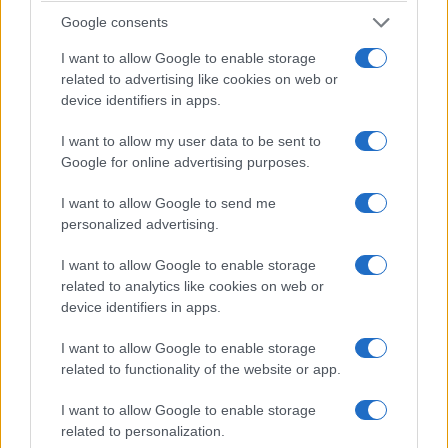
κοστίσουν σε φόρο
7 Αυγούστου 2026, 3:30 μμ
Google consents
7 Αυγούστου 2026, 3:00 μμ
I want to allow Google to enable storage
related to advertising like cookies on web or
device identifiers in apps.
I want to allow my user data to be sent to
Google for online advertising purposes.
ΚΟΙΝΩΝΊΑ
ΚΟΙΝΩΝΊΑ
I want to allow Google to send me
Κοζάνη: Αλλαγή
Γ. Αμανατίδης VS Μ.
personalized advertising.
ημέρας διεξαγωγής
Ραμπίδης για το
I want to allow Google to enable storage
της λαϊκής αγοράς
δίπολο Κοζάνη –
related to analytics like cookies on web or
στην Αριστοτέλους
Πτολεμαΐδα
device identifiers in apps.
λόγω
7 Αυγούστου 2026, 2:03 μμ
Δεκαπενταύγουστου
I want to allow Google to enable storage
related to functionality of the website or app.
7 Αυγούστου 2026, 2:27 μμ
I want to allow Google to enable storage
related to personalization.