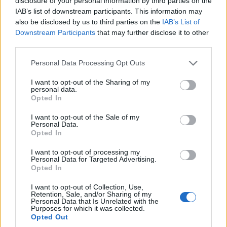
disclosure of your personal information by third parties on the
IAB’s list of downstream participants. This information may
also be disclosed by us to third parties on the
IAB’s List of
Downstream Participants
that may further disclose it to other
third parties.
Please note that this website/app uses one or more Google
Personal Data Processing Opt Outs
services and may gather and store information including but
not limited to your visit or usage behaviour. You may click to
I want to opt-out of the Sharing of my
personal data.
grant or deny consent to Google and its third-party tags to
Opted In
use your data for below specified purposes in below Google
consent section.
I want to opt-out of the Sale of my
Personal Data.
Opted In
I want to opt-out of processing my
Personal Data for Targeted Advertising.
Opted In
I want to opt-out of Collection, Use,
Retention, Sale, and/or Sharing of my
Personal Data that Is Unrelated with the
Purposes for which it was collected.
Opted Out