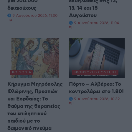
για 200.000
εκδηλώσεις στις 12,
δικαιούχους
13, 14 και 15
Αυγούστου
9 Αυγούστου 2026, 11:30
πμ
9 Αυγούστου 2026, 11:04
πμ
ΚΟΙΝΩΝΊΑ
SPONSORED CONTENT
Κήρυγμα Μητρόπολης
Πόρτο – Αλβέρκα: Το
Φλώρινης, Πρεσπών
κοντρολάρει στο 1.80!
και Εορδαίας: Το
9 Αυγούστου 2026, 10:32
πμ
θαύμα της θεραπείας
του επιληπτικού
παιδιού με το
δαιμονικό πνεύμα