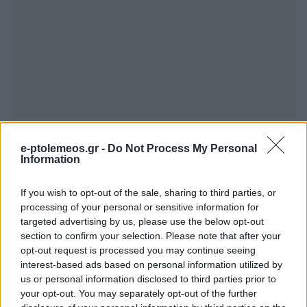
Μετά την ψήφιση των θεμάτων της ημερήσιας
e-ptolemeos.gr -
Do Not Process My Personal
διάταξης, το λόγο έλαβε ο εκπρόσωπος των
Information
εργαζομένων και από τους πρωτεργάτες της
If you wish to opt-out of the sale, sharing to third parties, or
κίνησης κατά της ιδιωτικοποίησης , SOSτε το
processing of your personal or sensitive information for
Γιώργος Αρχοντόπουλος
Νερό,
, ο οποίος
targeted advertising by us, please use the below opt-out
section to confirm your selection. Please note that after your
αναφέρθηκε στην νέα προσφυγή στο ΣτΕ, κατά
opt-out request is processed you may continue seeing
της μεταβίβασης των μετοχών της ΕΥΑΘ στο
interest-based ads based on personal information utilized by
ΤΑΙΠΕΔ με σκοπό την πώληση, ο οποίος επίσης
us or personal information disclosed to third parties prior to
your opt-out. You may separately opt-out of the further
υποστήριξε ότι από τη στιγμή που