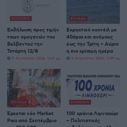
ΚΟΙΝΩΝΊΑ
ΕΛΛΆΔΑ
Εκδήλωση προς τιμήν
Εκρηκτικό κοκτέιλ με
τοων ομογενών του
40άρια και ανέμους
Βελβεντού την
έως την Τρίτη – Αύριο
Τετάρτη 12/8
η πιο κρίσιμη ημέρα
9 Αυγούστου 2026, 12:01 μμ
9 Αυγούστου 2026, 11:59 πμ
ΕΛΛΆΔΑ
ΚΟΙΝΩΝΊΑ
Έρχεται νέο Market
100 χρόνια Λιμνοχώρι
Pass από Σεπτέμβριο
– Πολιτιστικές