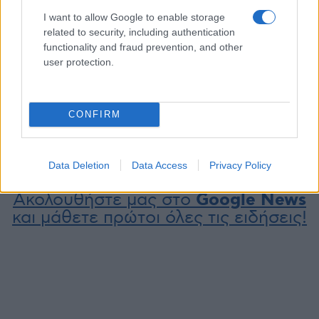
πουλάει τα πάντα
σε ΔΕΗ, Ελ. Βενιζέλος,
21 Ιουνίου 2014, 2:45 μμ
ΕΥΔΑΠ και ΕΥΑΘ απαιτούν
I want to allow Google to enable storage
σε "Ελλάδα"
οι δανειστές
related to security, including authentication
25 Νοεμβρίου 2016, 3:55 μμ
functionality and fraud prevention, and other
σε "Τοπική Επικαιρότητα"
user protection.
Κλείνουν δημόσιοι
οργανισμοί – Διαβάστε
ποιοί και πότε
CONFIRM
30 Ιουλίου 2013, 11:45 πμ
σε "Ελλάδα"
Data Deletion
Data Access
Privacy Policy
Ακολουθήστε μας στο
Google News
και μάθετε πρώτοι όλες τις ειδήσεις!