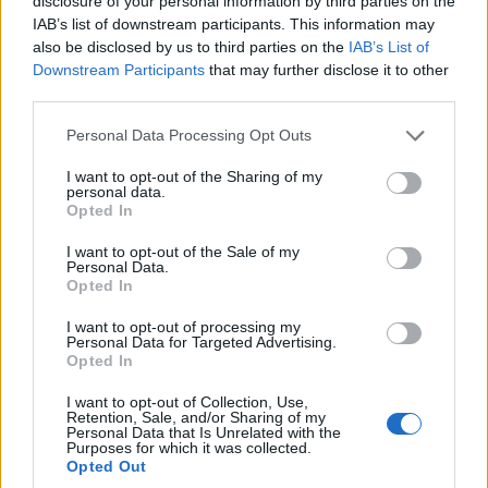
disclosure of your personal information by third parties on the
επιστρέφονται κεφάλαια από εκείνα που
IAB’s list of downstream participants. This information may
αντλήθηκαν με την εισαγωγή της εταιρείας στο
also be disclosed by us to third parties on the
IAB’s List of
Downstream Participants
that may further disclose it to other
Χρηματιστήριο, θα πρέπει και οι αντίστοιχες
third parties.
μετοχές να βγούνε από το ταμπλό και η ΕΥΑΘ
Please note that this website/app uses one or more Google
Personal Data Processing Opt Outs
AE να ξαναγίνει μία κρατική επιχείρηση.
services and may gather and store information including but
not limited to your visit or usage behaviour. You may click to
I want to opt-out of the Sharing of my
personal data.
Η Voria.gr προσθέτει το κείμενο της δήλωσης
grant or deny consent to Google and its third-party tags to
Opted In
use your data for below specified purposes in below Google
του ΤΑΙΠΕΔ όπως στάλθηκε στα μέσα
consent section.
I want to opt-out of the Sale of my
ενημέρωσης:
Personal Data.
Opted In
Δήλωση ΤΑΙΠΕΔ
I want to opt-out of processing my
« Η απόφαση του ΣτΕ σχετικά με την ΕΥΔΑΠ
Personal Data for Targeted Advertising.
Opted In
δημιουργεί ένα νέο δεδομένο στο θέμα της
I want to opt-out of Collection, Use,
αποκρατικοποίησης των εταιριών υδάτων.
Retention, Sale, and/or Sharing of my
Personal Data that Is Unrelated with the
Το ΤΑΙΠΕΔ, σεβόμενο τους νομικούς θεσμούς,
Purposes for which it was collected.
αλλά και τις αντιδράσεις της τοπικής κοινωνίας,
Opted Out