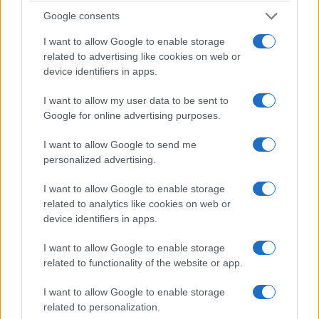
θα προχωρήσει στο αμέσως επόμενο διάστημα
Google consents
σε επανεξέταση της διαδικασίας αξιοποίησης
I want to allow Google to enable storage
της ΕΥΑΘ και θα ανακοινώσει τις σχετικές
related to advertising like cookies on web or
αποφάσεις του.
device identifiers in apps.
Επισημαίνεται ότι ρόλος του ΤΑΙΠΕΔ είναι να
I want to allow my user data to be sent to
αξιοποιεί στοιχεία της περιουσίας του
Google for online advertising purposes.
Δημοσίου με γνώμονα το δημόσιο συμφέρον,
I want to allow Google to send me
άρα και το συμφέρον των πολιτών, ενώ
personalized advertising.
παράλληλα οφείλει να διασφαλίζει την
I want to allow Google to enable storage
νομιμότητα, αποτελεσματικότητα και αξιοπιστία
related to analytics like cookies on web or
του προγράμματος αποκρατικοποιήσεων».
device identifiers in apps.
Πηγή:
voria.gr
I want to allow Google to enable storage
related to functionality of the website or app.
Σχετικά
I want to allow Google to enable storage
Liberation: Η Ελλάδα
Πωλητήριο εδώ και τώρα
related to personalization.