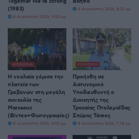
Together We’re Strong
Βοηθό
(1983)
8 Αυγούστου 2026, 8:32 μμ
8 Αυγούστου 2026, 9:00 μμ
ΚΟΙΝΩΝΊΑ
ΚΟΙΝΩΝΊΑ
Η νεολαία γέμισε την
Προήχθη σε
πλατεία των
Αστυνομικό
Γρεβενών στη μεγάλη
Υποδιευθυντή ο
συναυλία της
Διοικητής της
Marseaux
Τροχαίας Πτολεμαΐδας
(Βίντεο+Φωτογραφίες)
Σπύρος Τάσιος
8 Αυγούστου 2026, 8:02 μμ
8 Αυγούστου 2026, 7:38 μμ