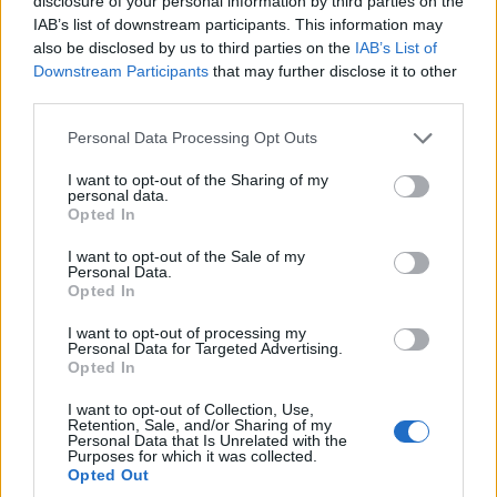
disclosure of your personal information by third parties on the
IAB’s list of downstream participants. This information may
also be disclosed by us to third parties on the
IAB’s List of
Downstream Participants
that may further disclose it to other
third parties.
Please note that this website/app uses one or more Google
Personal Data Processing Opt Outs
services and may gather and store information including but
not limited to your visit or usage behaviour. You may click to
I want to opt-out of the Sharing of my
personal data.
grant or deny consent to Google and its third-party tags to
Opted In
use your data for below specified purposes in below Google
consent section.
I want to opt-out of the Sale of my
Personal Data.
Opted In
I want to opt-out of processing my
Personal Data for Targeted Advertising.
Opted In
I want to opt-out of Collection, Use,
Retention, Sale, and/or Sharing of my
Personal Data that Is Unrelated with the
Purposes for which it was collected.
Opted Out