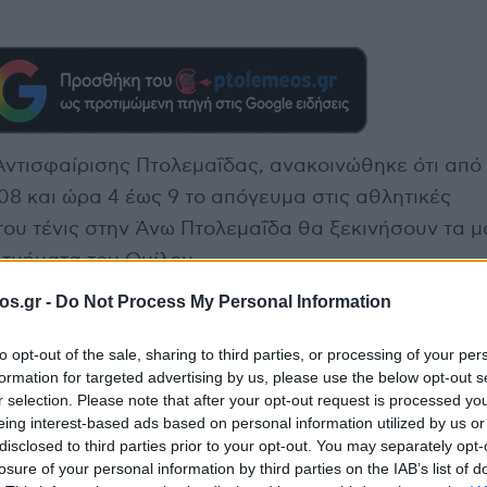
ντισφαίρισης Πτολεμαΐδας, ανακοινώθηκε ότι από τ
8 και ώρα 4 έως 9 το απόγευμα στις αθλητικές
του τένις στην Άνω Πτολεμαΐδα θα ξεκινήσουν τα 
α τμήματα του Ομίλου.
ποία θα λειτουργήσουν είναι:
os.gr -
Do Not Process My Personal Information
εφηβικά β) παιδικά
 α) ενηλίκων ανδρών – γυναικών) β) εφηβικά γ) π
to opt-out of the sale, sharing to third parties, or processing of your per
formation for targeted advertising by us, please use the below opt-out s
ενηλίκων (ανδρών – γυναικών) β) εφηβικά γ)παιδικά
r selection. Please note that after your opt-out request is processed y
ο τηλέφωνο 6973771992 κ. Σάκη Αραϊλούδη
eing interest-based ads based on personal information utilized by us or
disclosed to third parties prior to your opt-out. You may separately opt-
losure of your personal information by third parties on the IAB’s list of