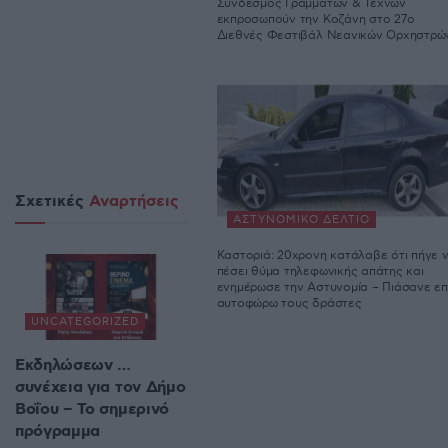
Σύνδεσμος Γραμμάτων & Τεχνών
εκπροσωπούν την Κοζάνη στο 27ο
Διεθνές Φεστιβάλ Νεανικών Ορχηστρώ
Σχετικές
Αναρτήσεις
ΑΣΤΥΝΟΜΙΚΌ ΔΕΛΤΊΟ
Καστοριά: 20χρονη κατάλαβε ότι πήγε 
πέσει θύμα τηλεφωνικής απάτης και
ενημέρωσε την Αστυνομία – Πιάσανε επ
αυτοφώρω τους δράστες
UNCATEGORIZED
Εκδηλώσεων …
συνέχεια για τον Δήμο
Βοΐου – Το σημερινό
πρόγραμμα