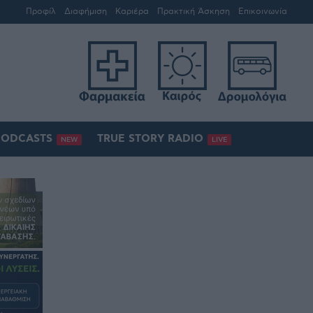
Προφίλ
Διαφήμιση
Καριέρα
Πρακτική Άσκηση
Επικοινωνία
PODCASTS
TRUE STORY RADIO
NEW
LIVE