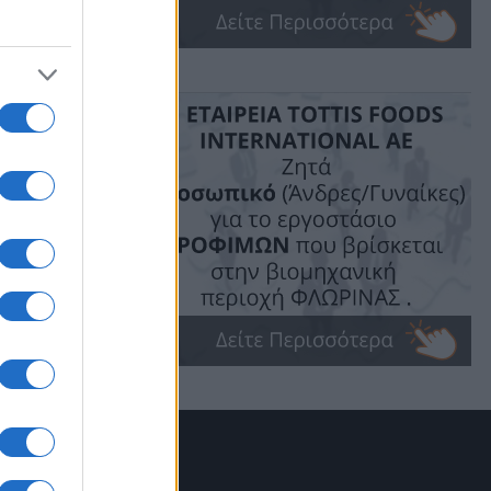
ες τις