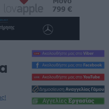
α
ις!