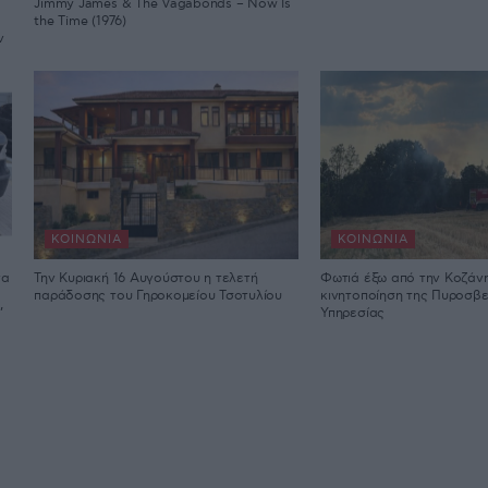
Jimmy James & The Vagabonds – Now Is
the Time (1976)
ν
ΚΟΙΝΩΝΊΑ
ΚΟΙΝΩΝΊΑ
να
Την Κυριακή 16 Αυγούστου η τελετή
Φωτιά έξω από την Κοζάν
παράδοσης του Γηροκομείου Τσοτυλίου
κινητοποίηση της Πυροσβε
’
Υπηρεσίας