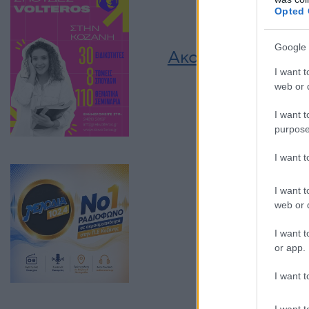
Opted 
Google 
Ακολουθήστε μας
I want t
web or d
I want t
purpose
I want 
I want t
web or d
I want t
or app.
I want t
I want t