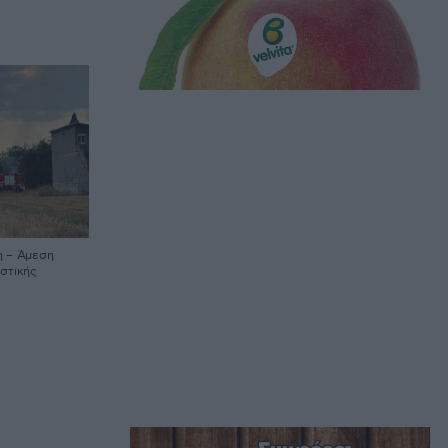
η – Άμεση
στικής