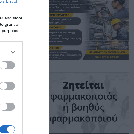
B’s List of
er and store
to grant or
ed purposes
λίκων
) στον
ης
 & 7
:26 πμ