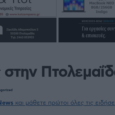
 στην Πτολεμαΐδ
gorized
News
και μάθετε πρώτοι όλες τις ειδήσε