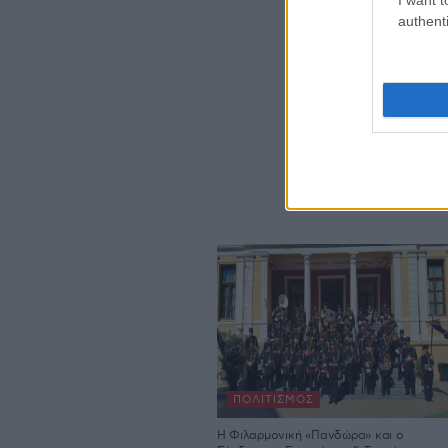
authenti
ΠΟΛΙΤΙΣΜΌΣ
Η Φιλαρμονική «Πανδώρα» και ο