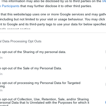
. This information may also be disclosed by us to third parties on the
IA
Participants
that may further disclose it to other third parties.
 that this website/app uses one or more Google services and may gath
including but not limited to your visit or usage behaviour. You may click 
 to Google and its third-party tags to use your data for below specifi
ogle consent section.
l Data Processing Opt Outs
o opt-out of the Sharing of my personal data.
In
o opt-out of the Sale of my Personal Data.
In
ές και
Όμιλος Αντισφαίρισης
Τουρνουά τένις ενη
τον
Πτολεμαΐδας: Συνεχίζονται
(ανδρών – γυναικών
to opt-out of processing my Personal Data for Targeted
ing.
ς
τα μαθήματα τένις για τους
Όμιλο Αντισφαίρισ
In
καλοκαιρινούς μήνες ΙΟΥΛΙΟ
Πτολεμαΐδας στις 6
 12:53 μμ
και ΑΥΓΟΥΣΤΟ
Απριλίου
o opt-out of Collection, Use, Retention, Sale, and/or Sharing
19 Ιουλίου 2019, 8:26 πμ
15 Μαρτίου 2024, 10
ersonal Data that Is Unrelated with the Purposes for which it
lected.
σε "Τοπική Επικαιρότητα"
σε "Κοινωνία"