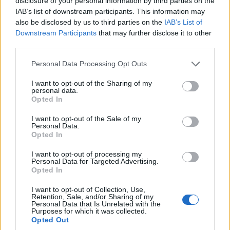
disclosure of your personal information by third parties on the
6998282382
IAB’s list of downstream participants. This information may
also be disclosed by us to third parties on the
IAB’s List of
Downstream Participants
that may further disclose it to other
Σχετικά
third parties.
Απολογισμός έργων από
Συνάντηση επιχειρηματιών
Please note that this website/app uses one or more Google
Personal Data Processing Opt Outs
την ΑΓΡΟΞΕΝΙΑ
Αγροτουρισμού
services and may gather and store information including but
27 Ιουνίου 2008, 11:00 μμ
Ανατολικής Μακεδονίας &
not limited to your visit or usage behaviour. You may click to
I want to opt-out of the Sharing of my
Παρόμοια θέματα
Θράκης
personal data.
grant or deny consent to Google and its third-party tags to
25 Ιουνίου 2008, 11:00 μμ
Opted In
use your data for below specified purposes in below Google
Παρόμοια θέματα
consent section.
I want to opt-out of the Sale of my
Αγροτουριστική
Personal Data.
Επιχείρηση, μια νέα
Opted In
πραγματικότητα
I want to opt-out of processing my
9 Ιουλίου 2008, 11:00 μμ
Personal Data for Targeted Advertising.
Παρόμοια θέματα
Opted In
I want to opt-out of Collection, Use,
Retention, Sale, and/or Sharing of my
Personal Data that Is Unrelated with the
Ακολουθήστε μας στο
Google News
Purposes for which it was collected.
και μάθετε πρώτοι όλες τις ειδήσεις!
Opted Out