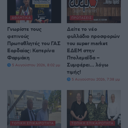
ΑΘΛΗΤΙΚΆ
ΠΡΟΤΆΣΕΙΣ
Γνωρίστε τους
Δείτε το νέο
φετινούς
φυλλάδιο προσφορών
Πρωταθλητές του ΓΑΣ
του super market
Εορδαίας: Κατερίνα
ΕΔΕΜ στην
Φαρμάκη
Πτολεμαΐδα –
Συμφέρει… λόγω
5 Αυγούστου 2026, 8:02 μμ
τιμής!
5 Αυγούστου 2026, 7:38 μμ
ΤΟΠΙΚΉ ΕΠΙΚΑΙΡΌΤΗΤΑ
ΤΟΠΙΚΉ ΕΠΙΚΑΙΡΌΤΗΤΑ