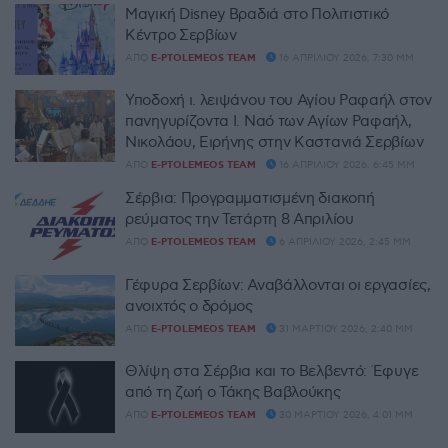
Μαγική Disney Βραδιά στο Πολιτιστικό
Κέντρο Σερβίων
ΑΠΌ
E-PTOLEMEOS TEAM
16 ΑΠΡΙΛΊΟΥ 2026, 7:30 ΜΜ
Υποδοχή ι. λειψάνου του Αγίου Ραφαήλ στον
πανηγυρίζοντα Ι. Ναό των Αγίων Ραφαήλ,
Νικολάου, Ειρήνης στην Καστανιά Σερβίων
ΑΠΌ
E-PTOLEMEOS TEAM
16 ΑΠΡΙΛΊΟΥ 2026, 6:45 ΜΜ
Σέρβια: Προγραμματισμένη διακοπή
ρεύματος την Τετάρτη 8 Απριλίου
ΑΠΌ
E-PTOLEMEOS TEAM
6 ΑΠΡΙΛΊΟΥ 2026, 2:45 ΜΜ
Γέφυρα Σερβίων: Αναβάλλονται οι εργασίες,
ανοιχτός ο δρόμος
ΑΠΌ
E-PTOLEMEOS TEAM
31 ΜΑΡΤΊΟΥ 2026, 2:40 ΜΜ
Θλίψη στα Σέρβια και το Βελβεντό: Έφυγε
από τη ζωή ο Τάκης Βαβλούκης
ΑΠΌ
E-PTOLEMEOS TEAM
30 ΜΑΡΤΊΟΥ 2026, 4:01 ΜΜ