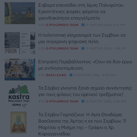
Σοβαρό επεισόδιο στη λίμνη Πολυφύτου:
Ερασιτέχνης ψαράς φέρεται να
γρονθοκόπησε επαγγελματία
ΑΠΌ
E-PTOLEMEOS TEAM
17 ΜΑΡΤΊΟΥ 2026, 4:19 ΜΜ
Η πολιτιστική κληρονομιά των Σερβίων σε
μια σύγχρονη ψηφιακή πύλη
ΑΠΌ
E-PTOLEMEOS TEAM
17 ΜΑΡΤΊΟΥ 2026, 11:08 ΠΜ
Επιτροπή Περιβάλλοντος: «Όχι» σε δύο έργα
με αντλησιοταμίευση
ΑΠΌ
ΒΆΣΩ ΣΆΦΗ
16 ΜΑΡΤΊΟΥ 2026, 12:29 ΜΜ
Τα Σέρβια γίνονται ξανά σημείο συνάντησης
για τους φίλους του ορεινού τρεξίματος!
ΑΠΌ
E-PTOLEMEOS TEAM
12 ΜΑΡΤΊΟΥ 2026, 5:45 ΜΜ
Τα Σέρβια Γιορτάζουν: Η Αγία Θεοδώρα
Βασίλισσα της Άρτας η εκ των Σερβίων, 11
Μαρτίου η Μνήμη της – Γράφει η Χρ.
Καραγιαννίδου