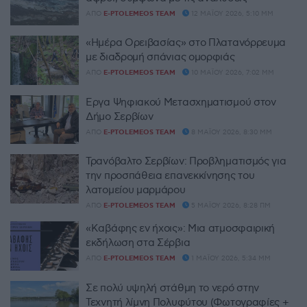
ΑΠΌ
E-PTOLEMEOS TEAM
12 ΜΑΪ́ΟΥ 2026, 5:10 ΜΜ
«Ημέρα Ορειβασίας» στο Πλατανόρρευμα
με διαδρομή σπάνιας ομορφιάς
ΑΠΌ
E-PTOLEMEOS TEAM
10 ΜΑΪ́ΟΥ 2026, 7:02 ΜΜ
Έργα Ψηφιακού Μετασχηματισμού στον
Δήμο Σερβίων
ΑΠΌ
E-PTOLEMEOS TEAM
8 ΜΑΪ́ΟΥ 2026, 8:30 ΜΜ
Τρανόβαλτο Σερβίων: Προβληματισμός για
την προσπάθεια επανεκκίνησης του
λατομείου μαρμάρου
ΑΠΌ
E-PTOLEMEOS TEAM
5 ΜΑΪ́ΟΥ 2026, 8:28 ΠΜ
«Καβάφης εν ήχοις»: Μια ατμοσφαιρική
εκδήλωση στα Σέρβια
ΑΠΌ
E-PTOLEMEOS TEAM
1 ΜΑΪ́ΟΥ 2026, 5:34 ΜΜ
Σε πολύ υψηλή στάθμη το νερό στην
Τεχνητή λίμνη Πολυφύτου (Φωτογραφίες +