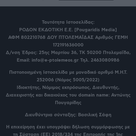
Ταυτότητα Ιστοσελίδας:
ΡΟΔΟΝ ΕΚΔΟΤΙΚΗ Ε.Ε. [Pougaridis Media]
ΑΦΜ 802210768
ΔΟΥ ΠΤΟΛΕΜΑΪΔΑΣ Αριθμός ΓΕΜΗ
172191636000
Δ/νση Έδρας: 25ης Μαρτίου 36,
ΤΚ 50200 Πτολεμαΐδα,
Email: info@e-ptolemeos.gr Τηλ. 2463080986
Πιστοποιημένη Ιστοσελίδα με μοναδικό αριθμό Μ.Η.Τ.
252006 (Νόμος 5005/2022)
Ιδιοκτήτης, Νόμιμος εκπρόσωπος, Διευθυντής,
Διαχειριστής και δικαιούχος του domain name: Αντώνης
Πουγαρίδης
Διευθύντρια σύνταξης: Βασιλική Σάφη
Η επιχείρηση έχει υπογράψει δήλωση συμμόρφωσης με
τη Σύσταση (ΕΕ) 2018/334 της Επιτροπής της 1ης