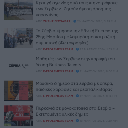
Κραυγή αγωνίας από τους κτηνοτρόφους
των Σερβίων- Ζητούν άμεση άρση της
καραντίνας
ΑΠΌ
ΖΉΣΗΣ ΠΙΤΣΙΆΒΑΣ
26 ΜΑΡΤΊΟΥ 2026, 3:29 ΜΜ
Τα Σέρβια τίμησαν την Εθνική Επέτειο της
25ης Μαρτίου με λαμπρότητα και μαζική
συμμετοχή (Φωτογραφίες)
ΑΠΌ
E-PTOLEMEOS TEAM
25 ΜΑΡΤΊΟΥ 2026, 1:53 ΜΜ
Μαθητές των Σερβίων στην κορυφή του
Young Business Talents
ΑΠΌ
E-PTOLEMEOS TEAM
21 ΜΑΡΤΊΟΥ 2026, 8:00 ΜΜ
Μουσικό διήμερο στα Σέρβια με όπερα,
παιδικές χορωδίες και ρεσιτάλ κιθάρας
ΑΠΌ
E-PTOLEMEOS TEAM
19 ΜΑΡΤΊΟΥ 2026, 8:14 ΠΜ
Πυρκαγιά σε μονοκατοικία στα Σέρβια –
Εκτεταμένες υλικές ζημιές
ΑΠΌ
E-PTOLEMEOS TEAM
18 ΜΑΡΤΊΟΥ 2026, 7:20 ΜΜ