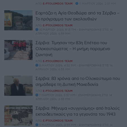
ΑΠΌ
E-PTOLEMEOS TEAM
11 ΜΑΡΤΊΟΥ 2026, 2:01 ΜΜ
Εορτάζει η Αγία Θεοδώρα από τα Σέρβια –
Το πρόγραμμα των ακολουθιών
ΑΠΌ
E-PTOLEMEOS TEAM
10 ΜΑΡΤΊΟΥ 2026, 8:15 ΠΜ - ΕΝΗΜΕΡΏΘΗΚΕ ΣΤΙΣ 14
ΑΠΡΙΛΊΟΥ 2026, 6:55 ΜΜ
Σέρβια: Τίμησαν την 83η Επέτειο του
Ολοκαυτώματος – Η μνήμη παραμένει
ζωντανή
ΑΠΌ
E-PTOLEMEOS TEAM
8 ΜΑΡΤΊΟΥ 2026, 4:32 ΜΜ - ΕΝΗΜΕΡΏΘΗΚΕ ΣΤΙΣ 14
ΑΠΡΙΛΊΟΥ 2026, 6:55 ΜΜ
Σέρβια: 83 χρόνια από το Ολοκαύτωμα που
σημάδεψε τη Δυτική Μακεδονία
ΑΠΌ
E-PTOLEMEOS TEAM
7 ΜΑΡΤΊΟΥ 2026, 2:57 ΜΜ - ΕΝΗΜΕΡΏΘΗΚΕ ΣΤΙΣ 14
ΑΠΡΙΛΊΟΥ 2026, 6:55 ΜΜ
Σέρβια: Μήνυμα «συγγνώμης» από Ιταλούς
εκπαιδευτικούς για τα γεγονότα του 1943
ΑΠΌ
E-PTOLEMEOS TEAM
3 ΜΑΡΤΊΟΥ 2026, 4:59 ΜΜ - ΕΝΗΜΕΡΏΘΗΚΕ ΣΤΙΣ 14