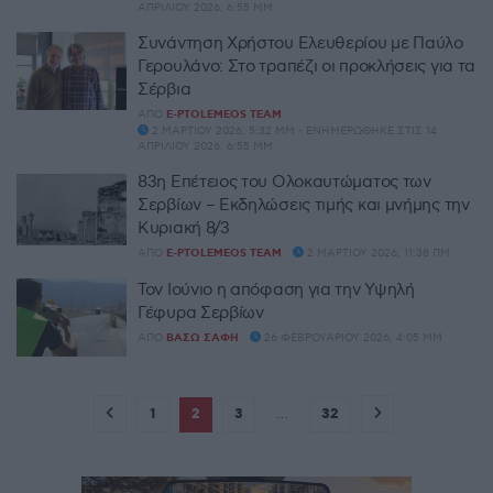
ΑΠΡΙΛΊΟΥ 2026, 6:55 ΜΜ
Συνάντηση Χρήστου Ελευθερίου με Παύλο
Γερουλάνο: Στο τραπέζι οι προκλήσεις για τα
Σέρβια
ΑΠΌ
E-PTOLEMEOS TEAM
2 ΜΑΡΤΊΟΥ 2026, 5:32 ΜΜ - ΕΝΗΜΕΡΏΘΗΚΕ ΣΤΙΣ 14
ΑΠΡΙΛΊΟΥ 2026, 6:55 ΜΜ
83η Επέτειος του Ολοκαυτώματος των
Σερβίων – Εκδηλώσεις τιμής και μνήμης την
Κυριακή 8/3
ΑΠΌ
E-PTOLEMEOS TEAM
2 ΜΑΡΤΊΟΥ 2026, 11:38 ΠΜ
Τον Ιούνιο η απόφαση για την Υψηλή
Γέφυρα Σερβίων
ΑΠΌ
ΒΆΣΩ ΣΆΦΗ
26 ΦΕΒΡΟΥΑΡΊΟΥ 2026, 4:05 ΜΜ
1
2
3
…
32