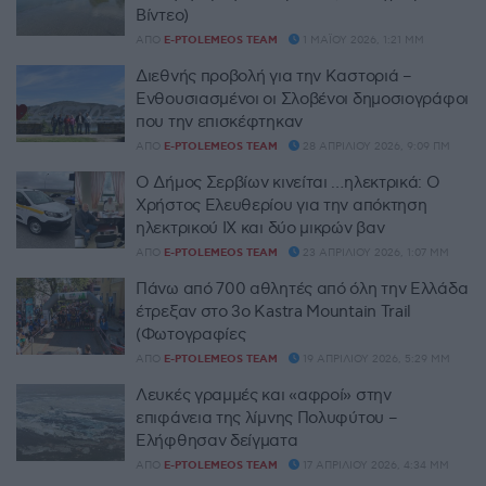
Βίντεο)
ΑΠΌ
E-PTOLEMEOS TEAM
1 ΜΑΪ́ΟΥ 2026, 1:21 ΜΜ
Διεθνής προβολή για την Καστοριά –
Ενθουσιασμένοι οι Σλοβένοι δημοσιογράφοι
που την επισκέφτηκαν
ΑΠΌ
E-PTOLEMEOS TEAM
28 ΑΠΡΙΛΊΟΥ 2026, 9:09 ΠΜ
Ο Δήμος Σερβίων κινείται …ηλεκτρικά: Ο
Χρήστος Ελευθερίου για την απόκτηση
ηλεκτρικού ΙΧ και δύο μικρών βαν
ΑΠΌ
E-PTOLEMEOS TEAM
23 ΑΠΡΙΛΊΟΥ 2026, 1:07 ΜΜ
Πάνω από 700 αθλητές από όλη την Ελλάδα
έτρεξαν στο 3ο Kastra Mountain Trail
(Φωτογραφίες
ΑΠΌ
E-PTOLEMEOS TEAM
19 ΑΠΡΙΛΊΟΥ 2026, 5:29 ΜΜ
Λευκές γραμμές και «αφροί» στην
επιφάνεια της λίμνης Πολυφύτου –
Ελήφθησαν δείγματα
ΑΠΌ
E-PTOLEMEOS TEAM
17 ΑΠΡΙΛΊΟΥ 2026, 4:34 ΜΜ