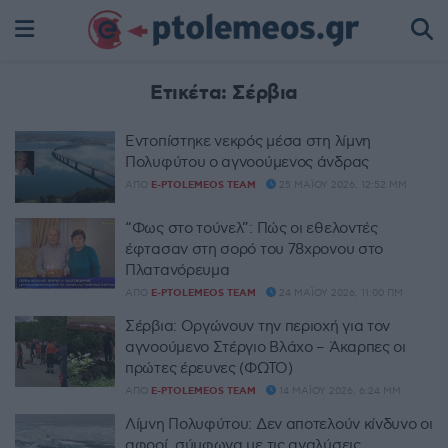
Ετικέτα:
Σέρβια
Εντοπίστηκε νεκρός μέσα στη λίμνη
Πολυφύτου ο αγνοούμενος άνδρας
ΑΠΌ
E-PTOLEMEOS TEAM
25 ΜΑΪ́ΟΥ 2026, 12:52 ΜΜ
“Φως στο τούνελ”: Πώς οι εθελοντές
έφτασαν στη σορό του 78χρονου στο
Πλατανόρευμα
ΑΠΌ
E-PTOLEMEOS TEAM
24 ΜΑΪ́ΟΥ 2026, 11:00 ΠΜ
Σέρβια: Οργώνουν την περιοχή για τον
αγνοούμενο Στέργιο Βλάχο – Άκαρπες οι
πρώτες έρευνες (ΦΩΤΟ)
ΑΠΌ
E-PTOLEMEOS TEAM
14 ΜΑΪ́ΟΥ 2026, 6:24 ΜΜ
Λίμνη Πολυφύτου: Δεν αποτελούν κίνδυνο οι
αφροί, σύμφωνα με τις αναλύσεις