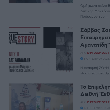
Ομόφωνα εκλέχθη
Δυτικής Μακεδονί
Πρόεδρος του ...
Σάββας Σαπ
Επιχειρηματ
Αμανατίδη
ΑΠΌ
E-PTOLEMEOS 
6 ΟΚΤΩΒΡΊΟΥ 2023, 
Η εκπομπή ΖΟΥΝ
studio του σταθμ
Το Επιμελη
Διεθνή Έκθ
ΑΠΌ
E-PTOLEMEOS 
12 ΣΕΠΤΕΜΒΡΊΟΥ 202