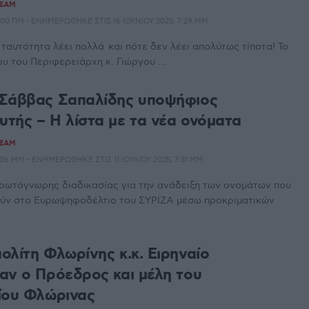
TEAM
:00 ΠΜ - ΕΝΗΜΕΡΏΘΗΚΕ ΣΤΙΣ 16 ΙΟΥΝΊΟΥ 2025, 7:29 ΜΜ
 ταυτότητα λέει πολλά και πότε δεν λέει απολύτως τίποτα! Το
υ του Περιφερειάρχη κ. Γιώργου ...
 Σάββας Σαπαλίδης υποψήφιος
τής – Η λίστα με τα νέα ονόματα
TEAM
:06 ΜΜ - ΕΝΗΜΕΡΏΘΗΚΕ ΣΤΙΣ 11 ΙΟΥΛΊΟΥ 2025, 7:31 ΜΜ
πρωτόγνωρης διαδικασίας για την ανάδειξη των ονομάτων που
ύν στο Ευρωψηφοδέλτιο του ΣΥΡΙΖΑ μέσω προκριματικών
ολίτη Φλωρίνης κ.κ. Ειρηναίο
αν ο Πρόεδρος και μέλη του
ίου Φλώρινας