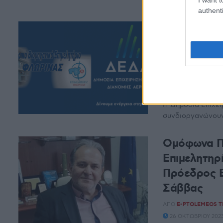
Κοινότητας κου Μ
authenti
Ημερίδα το
οφέλη και 
στην πόλη
ΑΠΌ
E-PTOLEMEOS 
30 ΟΚΤΩΒΡΊΟΥ 2023,
Η Δημόσια Επιχε
συνδιοργανώνουν 
Ομόφωνα Π
Επιμελητηρ
Πρόεδρος Ε
Σάββας
ΑΠΌ
E-PTOLEMEOS 
26 ΟΚΤΩΒΡΊΟΥ 2023,