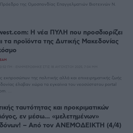
 Πρόεδρο της Ομοσπονδίας Επαγγελματιών Βιοτεχνών Ν.
est.com: Η νέα ΠΥΛΗ που προσδιορίζει
αι τα προϊόντα της Δυτικής Μακεδονίας
 κόσμο
TEAM
10:52 ΠΜ - ΕΝΗΜΕΡΏΘΗΚΕ ΣΤΙΣ 18 ΑΥΓΟΎΣΤΟΥ 2025, 7:04 ΜΜ
 εκπροσώπων της πολιτικής αλλά και επιχειρηματικής ζωής
δονίας έλαβαν χώρα τα εγκαίνια του νεοσύστατου portal
m. ...
τικής ταυτότητας και προκριματικών
λόγος, εν μέσω… «μελετημένων»
δόνων! – Από τον ΑΝΕΜΟΔΕΙΚΤΗ (4/4)