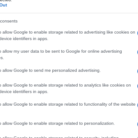
Out
της Β. Μακεδονίας παρουσία του ΕΒΕ
consents
TEAM
o allow Google to enable storage related to advertising like cookies on
 5:29 ΜΜ - ΕΝΗΜΕΡΏΘΗΚΕ ΣΤΙΣ 11 ΙΟΥΛΊΟΥ 2025, 7:34 ΜΜ
evice identifiers in apps.
υ Επιμελητηρίου Φλώρινας τίμησε τις εκδηλώσεις
o allow my user data to be sent to Google for online advertising
κή και υλική υποστήριξη διαχρονικά για 12 και πλέον έτη.
s.
to allow Google to send me personalized advertising.
ς του Επιμελητηρίου Φλώρινας για τον
o allow Google to enable storage related to analytics like cookies on
μό ως παραδοσιακού προϊόντος της
evice identifiers in apps.
τας Δροσοπηγής
o allow Google to enable storage related to functionality of the website
TEAM
 1:53 ΜΜ - ΕΝΗΜΕΡΏΘΗΚΕ ΣΤΙΣ 11 ΙΟΥΛΊΟΥ 2025, 7:34 ΜΜ
o allow Google to enable storage related to personalization.
ε συνάντηση με πρωτοβουλία του Επιμελητηρίου Φλώρινας
υλλόγου Γυναικών Δροσοπηγής μεταξύ του Προέδρου στις
o allow Google to enable storage related to security, including