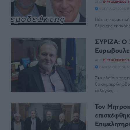
ΑΠΌ
E-PTOLEMEOS 
4 ΑΠΡΙΛΊΟΥ 2024, 8
Πότε η κομματική
θέμα της επανόδο
ΣΥΡΙΖΑ: Ο
Ευρωβουλευ
ΑΠΌ
E-PTOLEMEOS 
2 ΑΠΡΙΛΊΟΥ 2024, 6
Στο πλαίσιο της 
θα συμπεριληφθο
εκλογών, ...
Τον Μητροπ
επισκέφθηκ
Επιμελητηρ