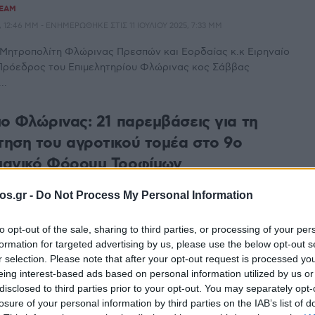
TEAM
 12:46 ΜΜ - ΕΝΗΜΕΡΏΘΗΚΕ ΣΤΙΣ 11 ΙΟΥΛΊΟΥ 2025, 7:33 ΜΜ
 Μητροπολίτη Φλώρινας Πρεσπών και Εορδαίας κ.κ Ειρηναίο
Πρόεδρος του Επιμελητηρίου Φλώρινας κος Σάββας
..
ιο Φλώρινας: 21 παρεμβάσεις για τη
ηση του αγροτικού τομέα στο 9ο
μανικό Φόρουμ Τροφίμων
TEAM
os.gr -
Do Not Process My Personal Information
 9:15 ΠΜ - ΕΝΗΜΕΡΏΘΗΚΕ ΣΤΙΣ 11 ΙΟΥΛΊΟΥ 2025, 7:33 ΜΜ
to opt-out of the sale, sharing to third parties, or processing of your per
 21 ανώτατων κυβερνητικών και θεσμικών εκπροσώπων, καθώς
formation for targeted advertising by us, please use the below opt-out s
ελληνικών και γερμανικών εταιρειών του κλάδου τροφίμων
r selection. Please note that after your opt-out request is processed y
eing interest-based ads based on personal information utilized by us or
disclosed to third parties prior to your opt-out. You may separately opt-
νογερμανικό Φόρουμ Τροφίμων την Τρίτη
losure of your personal information by third parties on the IAB’s list of