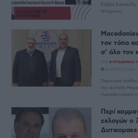
Σάββα Σαπαλίδη,
Φλώρινας ...
Μacedoniaw
τον τόπο κ
σ’ όλο τον
ΑΠΌ
E-PTOLEMEOS 
22 ΑΠΡΙΛΊΟΥ 2024, 
Παρουσία πλήθους
της Δυτικής Μακε
macedoniawest.co
Περί κομμα
εκλογών ο 
Δυτικομακε