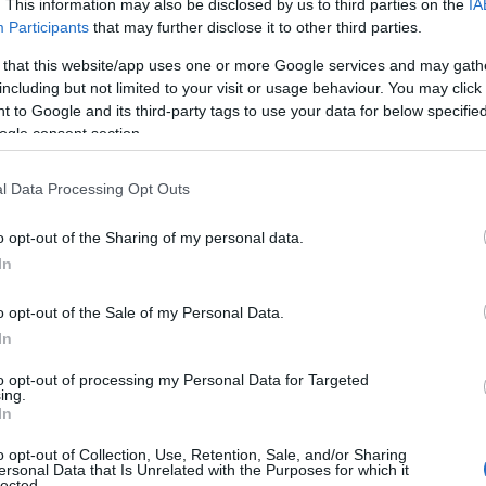
ου στο Επιμελητήριο Φλώρινας
. This information may also be disclosed by us to third parties on the
IA
Participants
that may further disclose it to other third parties.
TEAM
 that this website/app uses one or more Google services and may gath
 12:43 ΜΜ - ΕΝΗΜΕΡΏΘΗΚΕ ΣΤΙΣ 11 ΙΟΥΛΊΟΥ 2025, 7:34 ΜΜ
including but not limited to your visit or usage behaviour. You may click 
κό Εμπορικό και Βιομηχανικό Επιμελητήριο, η BASF ΕΛΛΑΣ
 to Google and its third-party tags to use your data for below specifi
ogle consent section.
 Οικονομικών και Εμπορικών Υποθέσεων (ΟΕΥ) της Ελληνικής
l Data Processing Opt Outs
ιο Φλώρινας: Βράβευση της εταιρίας
o opt-out of the Sharing of my personal data.
Κούλης» στα Specialist Awards 2023
In
TEAM
o opt-out of the Sale of my Personal Data.
 1:17 ΜΜ - ΕΝΗΜΕΡΏΘΗΚΕ ΣΤΙΣ 14 ΑΠΡΙΛΊΟΥ 2026, 7:21 ΜΜ
In
Φλώρινας συγχαίρει την εταιρία – μέλος «Όσπρια – Κούλης»
 της 3ης θέσης του χάλκινου βραβείου. ...
to opt-out of processing my Personal Data for Targeted
ing.
In
 εκδηλώσεις για την 28η Οκτωβρίου
o opt-out of Collection, Use, Retention, Sale, and/or Sharing
ersonal Data that Is Unrelated with the Purposes for which it
ιήθηκαν στο Ελληνικό Προξενείο
lected.