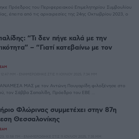
κε Πρόεδρος του Περιφερειακού Επιμελητηρίου Συμβουλίου
ας, έπειτα από τις αρχαιρεσίες της 24ης Οκτωβρίου 2023, ο
αλίδης: “Τι δεν πήγε καλά με την
ικότητα” – “Γιατί κατεβαίνω με τον
”
TEAM
12:47 ΜΜ - ΕΝΗΜΕΡΏΘΗΚΕ ΣΤΙΣ 11 ΙΟΥΛΊΟΥ 2025, 7:34 ΜΜ
 ΑΝΑΜΕΣΑ ΜΑΣ με τον Αντώνη Πουγαρίδη φιλοξένησε στο
ού, τον Σάββα Σαπαλίδη, Πρόεδρο του ΕΒΕ ...
τήριο Φλώρινας συμμετέχει στην 87η
εση Θεσσαλονίκης
TEAM
3, 10:58 ΠΜ - ΕΝΗΜΕΡΏΘΗΚΕ ΣΤΙΣ 11 ΙΟΥΛΊΟΥ 2025, 7:35 ΜΜ