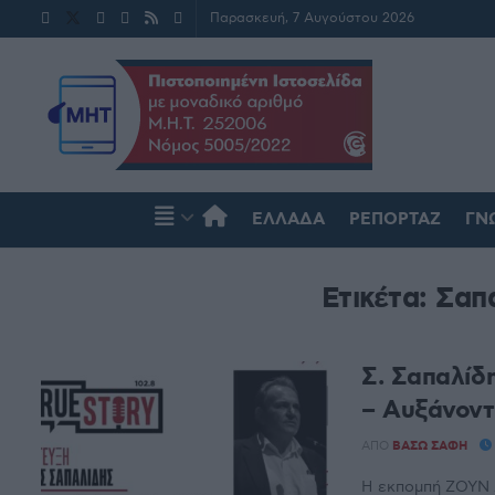
Παρασκευή, 7 Αυγούστου 2026
ΕΛΛΆΔΑ
ΡΕΠΟΡΤΆΖ
ΓΝ
Ετικέτα:
Σαπ
Σ. Σαπαλίδη
– Αυξάνοντ
ΑΠΌ
ΒΆΣΩ ΣΆΦΗ
Η εκπομπή ΖΟΥΝ 