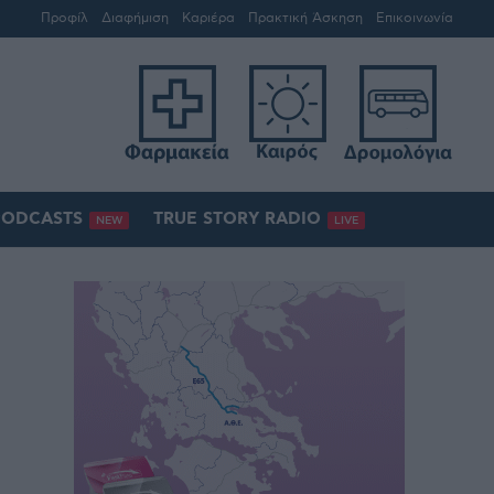
Προφίλ
Διαφήμιση
Καριέρα
Πρακτική Άσκηση
Επικοινωνία
PODCASTS
TRUE STORY RADIO
NEW
LIVE