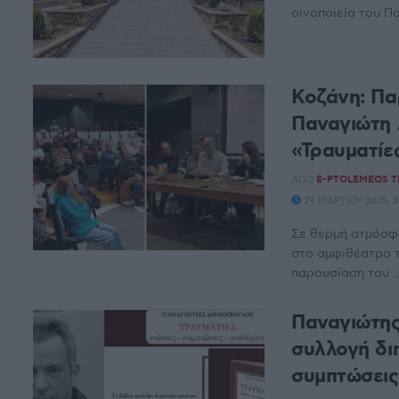
οινοποιεία του Πα
Κοζάνη: Πα
Παναγιώτη 
«Τραυματίε
ΑΠΌ
E-PTOLEMEOS 
29 ΜΑΡΤΊΟΥ 2025, 3
Σε θερμή ατμόσφ
στο αμφιθέατρο 
παρουσίαση του ..
Παναγιώτης
συλλογή διη
συμπτώσεις