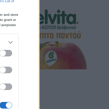
B’s List of
er and store
to grant or
ed purposes