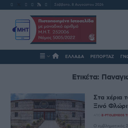
Σάββατο, 8 Αυγούστου 2026
ΕΛΛΆΔΑ
ΡΕΠΟΡΤΆΖ
ΓΝ
Ετικέτα:
Παναγι
Στα χέρια 
Ξινό Φλώρι
ΑΠΌ
E-PTOLEMEOS 
Ο εμβληματικός Σ