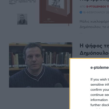
ΑΠΌ
E-PTOLEMEOS 
18 ΦΕΒΡΟΥΑΡΊΟΥ 202
Μόλις κυκλοφόρησ
Δημόπουλου, το ο
...
Η ψήφος τη
Δημόπουλο
ΑΠΌ
E-PTOLEMEOS 
e-ptoleme
Σε αντιπαραβολή 
παράδοση, «η Κοζά
If you wish 
sensitive in
confirm you
continue se
information 
further disc