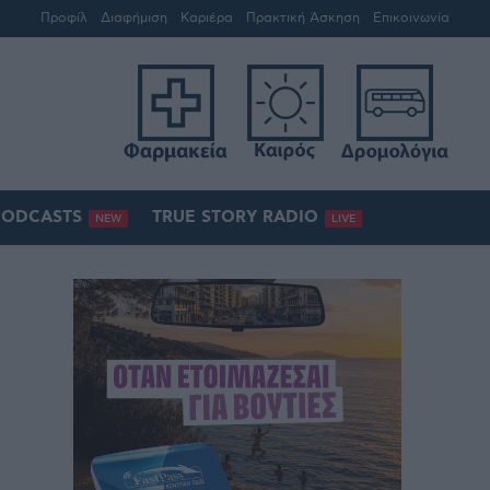
Προφίλ
Διαφήμιση
Καριέρα
Πρακτική Άσκηση
Επικοινωνία
PODCASTS
TRUE STORY RADIO
NEW
LIVE