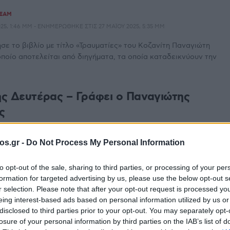
TEAM
5, 1:46 ΜΜ - ΕΝΗΜΕΡΏΘΗΚΕ ΣΤΙΣ 27 ΜΑΪ́ΟΥ 2025, 5:35 ΜΜ
ε το βιβλίο με τίτλο «Τραυματίες» του Κοζανίτη Παναγιώτη
ποίο αποτελείται από διηγήματα, τα οποία καταδεικνύουν την
ς Δευτέρας – Γράφει ο Παναγιώτης
ς
TEAM
6 ΟΚΤΩΒΡΊΟΥ 2023, 12:33 ΜΜ
os.gr -
Do Not Process My Personal Information
με το θέατρο της αυτής ημέρας. Σύμφωνα με την λαϊκή
νη ψηφίζει την Δευτέρα». Εν ολίγοις, ...
to opt-out of the sale, sharing to third parties, or processing of your per
formation for targeted advertising by us, please use the below opt-out s
r selection. Please note that after your opt-out request is processed y
eing interest-based ads based on personal information utilized by us or
disclosed to third parties prior to your opt-out. You may separately opt-
losure of your personal information by third parties on the IAB’s list of