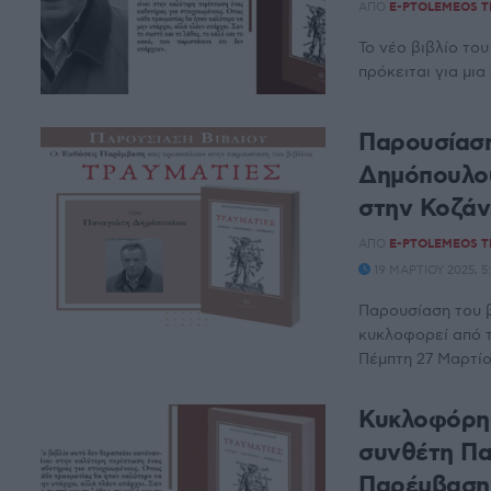
ΑΠΌ
E-PTOLEMEOS 
Το νέο βιβλίο το
πρόκειται για μια
Παρουσίαση
Δημόπουλου
στην Κοζά
ΑΠΌ
E-PTOLEMEOS 
19 ΜΑΡΤΊΟΥ 2025, 5
Παρουσίαση του β
κυκλοφορεί από τ
Πέμπτη 27 Μαρτίου
Κυκλοφόρησ
συνθέτη Πα
Παρέμβαση