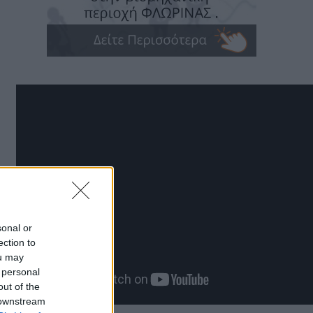
sonal or
ection to
ou may
 personal
out of the
 downstream