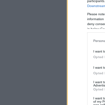
participants
Downstream 
Please note
information 
deny consent
in below Go
Persona
I want t
Opted 
I want t
Opted 
I want 
Advertis
Opted 
I want t
of my P
was col