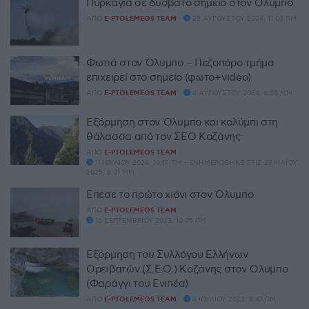
Πυρκαγιά σε δύσβατο σημείο στον Όλυμπο
ΑΠΌ
E-PTOLEMEOS TEAM
25 ΑΥΓΟΎΣΤΟΥ 2024, 11:03 ΠΜ
Φωτιά στον Όλυμπο – Πεζοπόρο τμήμα
επιχειρεί στο σημείο (φωτο+video)
ΑΠΌ
E-PTOLEMEOS TEAM
4 ΑΥΓΟΎΣΤΟΥ 2024, 6:03 ΜΜ
Εξόρμηση στον Όλυμπο και κολύμπι στη
θάλασσα από τον ΣΕΟ Κοζάνης
ΑΠΌ
E-PTOLEMEOS TEAM
11 ΙΟΥΛΊΟΥ 2024, 10:01 ΠΜ - ΕΝΗΜΕΡΏΘΗΚΕ ΣΤΙΣ 27 ΜΑΪ́ΟΥ
2025, 6:01 ΜΜ
Έπεσε το πρώτο χιόνι στον Όλυμπο
ΑΠΌ
E-PTOLEMEOS TEAM
16 ΣΕΠΤΕΜΒΡΊΟΥ 2023, 10:05 ΠΜ
Εξόρμηση του Συλλόγου Ελλήνων
Ορειβατών (Σ.Ε.Ο.) Κοζάνης στον Όλυμπο
(Φαράγγι του Ενιπέα)
ΑΠΌ
E-PTOLEMEOS TEAM
4 ΙΟΥΛΊΟΥ 2023, 8:47 ΠΜ