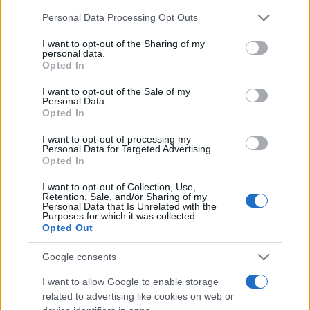
Please note that this website/app uses one or more Google
Personal Data Processing Opt Outs
services and may gather and store information including but
not limited to your visit or usage behaviour. You may click to
I want to opt-out of the Sharing of my
personal data.
grant or deny consent to Google and its third-party tags to
Opted In
use your data for below specified purposes in below Google
consent section.
I want to opt-out of the Sale of my
Personal Data.
Opted In
I want to opt-out of processing my
Personal Data for Targeted Advertising.
Opted In
I want to opt-out of Collection, Use,
Retention, Sale, and/or Sharing of my
Personal Data that Is Unrelated with the
Purposes for which it was collected.
Opted Out
Google consents
I want to allow Google to enable storage
related to advertising like cookies on web or