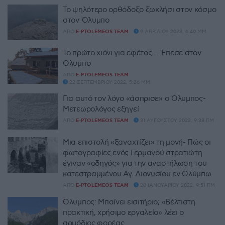
Το ψηλότερο ορθόδοξο ξωκλήσι στον κόσμο
στον Όλυμπο
ΑΠΌ
E-PTOLEMEOS TEAM
9 ΑΠΡΙΛΊΟΥ 2023, 6:40 ΜΜ
Το πρώτο χιόνι για εφέτος – Έπεσε στον
Όλυμπο
ΑΠΌ
E-PTOLEMEOS TEAM
22 ΣΕΠΤΕΜΒΡΊΟΥ 2022, 5:26 ΜΜ
Για αυτό τον λόγο «άσπρισε» ο Όλυμπος-
Μετεωρολόγος εξηγεί
ΑΠΌ
E-PTOLEMEOS TEAM
31 ΑΥΓΟΎΣΤΟΥ 2022, 9:38 ΠΜ
Μια επιστολή «ξαναχτίζει» τη μονή- Πώς οι
φωτογραφίες ενός Γερμανού στρατιώτη
έγιναν «οδηγός» για την αναστήλωση του
κατεστραμμένου Αγ. Διονυσίου εν Ολύμπω
ΑΠΌ
E-PTOLEMEOS TEAM
20 ΙΑΝΟΥΑΡΊΟΥ 2022, 9:51 ΠΜ
Όλυμπος: Μπαίνει εισιτήριο; «Βέλτιστη
πρακτική, χρήσιμο εργαλείο» λέει ο
αρμόδιος φορέας