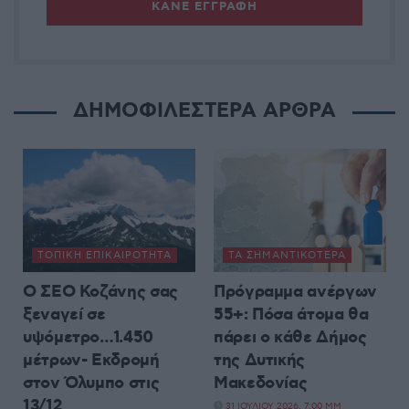
ΔΗΜΟΦΙΛΕΣΤΕΡΑ ΑΡΘΡΑ
ΤΟΠΙΚΉ ΕΠΙΚΑΙΡΌΤΗΤΑ
ΤΑ ΣΗΜΑΝΤΙΚΟΤΕΡΑ
Ο ΣΕΟ Κοζάνης σας
Πρόγραμμα ανέργων
ξεναγεί σε
55+: Πόσα άτομα θα
υψόμετρο…1.450
πάρει ο κάθε Δήμος
μέτρων- Εκδρομή
της Δυτικής
στον Όλυμπο στις
Μακεδονίας
13/12
31 ΙΟΥΛΊΟΥ 2026, 7:00 ΜΜ