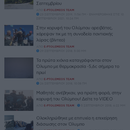
Σεπτεμβρίου
ΑΠΌ
E-PTOLEMEOS TEAM
23 ΣΕΠΤΕΜΒΡΊΟΥ 2019, 11:54 ΠΜ - ΕΝΗΜΕΡΏΘΗΚΕ ΣΤΙΣ 10
ΣΕΠΤΕΜΒΡΊΟΥ 2021, 10:24 ΠΜ
Στην κορυφή του Ολύμπου ορειβάτες,
χόρεψαν τικ με τη συνοδεία ποντιακής
λύρας (βίντεο)
ΑΠΌ
E-PTOLEMEOS TEAM
29 ΣΕΠΤΕΜΒΡΊΟΥ 2018, 5:00 ΜΜ
Τα πρώτα χιόνια καταγράφονται στον
Όλυμπο με θερμοκρασία -5,6c σήμερα το
πρωί
ΑΠΌ
E-PTOLEMEOS TEAM
26 ΣΕΠΤΕΜΒΡΊΟΥ 2018, 10:08 ΠΜ
Μαθητές ανέβηκαν, για πρώτη φορά, στην
κορυφή του Ολύμπου! Δείτε το VIDEO
ΑΠΌ
E-PTOLEMEOS TEAM
5 ΣΕΠΤΕΜΒΡΊΟΥ 2018, 6:22 ΜΜ
Ολοκληρώθηκε με επιτυχία η επιχείρηση
διάσωσης στον Όλυμπο