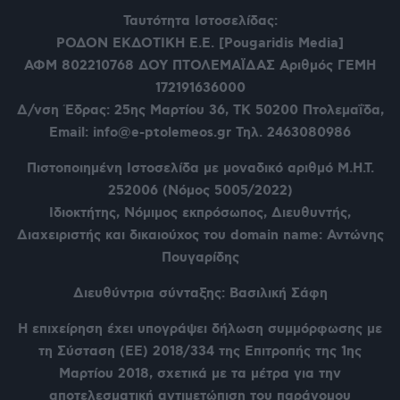
Ταυτότητα Ιστοσελίδας:
ΡΟΔΟΝ ΕΚΔΟΤΙΚΗ Ε.Ε. [Pougaridis Media]
ΑΦΜ 802210768
ΔΟΥ ΠΤΟΛΕΜΑΪΔΑΣ Αριθμός ΓΕΜΗ
172191636000
Δ/νση Έδρας: 25ης Μαρτίου 36,
ΤΚ 50200 Πτολεμαΐδα,
Email: info@e-ptolemeos.gr Τηλ. 2463080986
Πιστοποιημένη Ιστοσελίδα με μοναδικό αριθμό Μ.Η.Τ.
252006 (Νόμος 5005/2022)
Ιδιοκτήτης, Νόμιμος εκπρόσωπος, Διευθυντής,
Διαχειριστής και δικαιούχος του domain name: Αντώνης
Πουγαρίδης
Διευθύντρια σύνταξης: Βασιλική Σάφη
Η επιχείρηση έχει υπογράψει δήλωση συμμόρφωσης με
τη Σύσταση (ΕΕ) 2018/334 της Επιτροπής της 1ης
Μαρτίου 2018, σχετικά με τα μέτρα για την
αποτελεσματική αντιμετώπιση του παράνομου