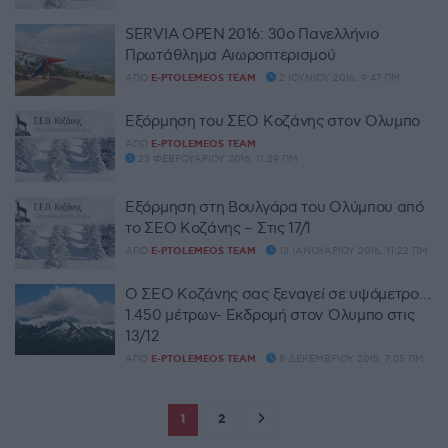
SERVIA OPEN 2016: 30ο Πανελλήνιο
Πρωτάθλημα Αιωροπτερισμού
ΑΠΌ
E-PTOLEMEOS TEAM
2 ΙΟΥΝΊΟΥ 2016, 9:47 ΠΜ
Εξόρμηση του ΣΕΟ Κοζάνης στον Όλυμπο
ΑΠΌ
E-PTOLEMEOS TEAM
23 ΦΕΒΡΟΥΑΡΊΟΥ 2016, 11:29 ΠΜ
Εξόρμηση στη Βουλγάρα του Ολύμπου από
το ΣΕΟ Κοζάνης – Στις 17/1
ΑΠΌ
E-PTOLEMEOS TEAM
13 ΙΑΝΟΥΑΡΊΟΥ 2016, 11:22 ΠΜ
Ο ΣΕΟ Κοζάνης σας ξεναγεί σε υψόμετρο…
1.450 μέτρων- Εκδρομή στον Όλυμπο στις
13/12
ΑΠΌ
E-PTOLEMEOS TEAM
8 ΔΕΚΕΜΒΡΊΟΥ 2015, 7:05 ΠΜ
1
2