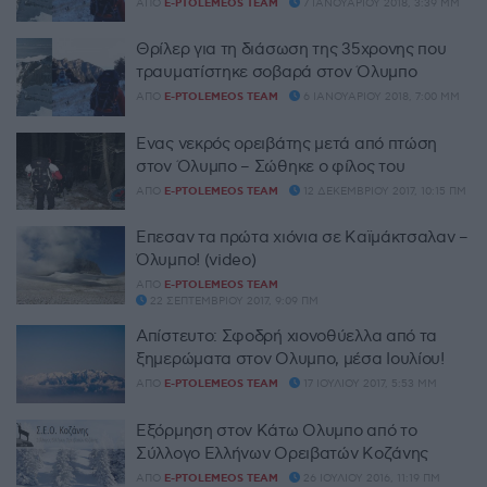
ΑΠΌ
E-PTOLEMEOS TEAM
7 ΙΑΝΟΥΑΡΊΟΥ 2018, 3:39 ΜΜ
Θρίλερ για τη διάσωση της 35χρονης που
τραυματίστηκε σοβαρά στον Όλυμπο
ΑΠΌ
E-PTOLEMEOS TEAM
6 ΙΑΝΟΥΑΡΊΟΥ 2018, 7:00 ΜΜ
Ένας νεκρός ορειβάτης μετά από πτώση
στον Όλυμπο – Σώθηκε ο φίλος του
ΑΠΌ
E-PTOLEMEOS TEAM
12 ΔΕΚΕΜΒΡΊΟΥ 2017, 10:15 ΠΜ
Έπεσαν τα πρώτα χιόνια σε Καϊμάκτσαλαν –
Όλυμπο! (video)
ΑΠΌ
E-PTOLEMEOS TEAM
22 ΣΕΠΤΕΜΒΡΊΟΥ 2017, 9:09 ΠΜ
Απίστευτο: Σφοδρή χιονοθύελλα από τα
ξημερώματα στον Ολυμπο, μέσα Ιουλίου!
ΑΠΌ
E-PTOLEMEOS TEAM
17 ΙΟΥΛΊΟΥ 2017, 5:53 ΜΜ
Εξόρμηση στον Κάτω Ολυμπο από το
Σύλλογο Ελλήνων Ορειβατών Κοζάνης
ΑΠΌ
E-PTOLEMEOS TEAM
26 ΙΟΥΛΊΟΥ 2016, 11:19 ΠΜ