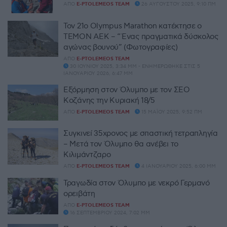
ΑΠΌ
E-PTOLEMEOS TEAM
26 ΑΥΓΟΎΣΤΟΥ 2025, 9:10 ΠΜ
Τον 21ο Olympus Marathon κατέκτησε ο
ΤΕΜΟΝ ΑΕΚ – “Ένας πραγματικά δύσκολος
αγώνας βουνού” (Φωτογραφίες)
ΑΠΌ
E-PTOLEMEOS TEAM
30 ΙΟΥΝΊΟΥ 2025, 3:34 ΜΜ - ΕΝΗΜΕΡΏΘΗΚΕ ΣΤΙΣ 5
ΙΑΝΟΥΑΡΊΟΥ 2026, 6:47 ΜΜ
Εξόρμηση στον Όλυμπο με τον ΣΕΟ
Κοζάνης την Κυριακή 18/5
ΑΠΌ
E-PTOLEMEOS TEAM
15 ΜΑΪ́ΟΥ 2025, 9:52 ΠΜ
Συγκινεί 35χρονος με σπαστική τετραπληγία
– Μετά τον Όλυμπο θα ανέβει το
Κιλιμάντζαρο
ΑΠΌ
E-PTOLEMEOS TEAM
4 ΙΑΝΟΥΑΡΊΟΥ 2025, 6:00 ΜΜ
Τραγωδία στον Όλυμπο με νεκρό Γερμανό
ορειβάτη
ΑΠΌ
E-PTOLEMEOS TEAM
16 ΣΕΠΤΕΜΒΡΊΟΥ 2024, 7:02 ΜΜ