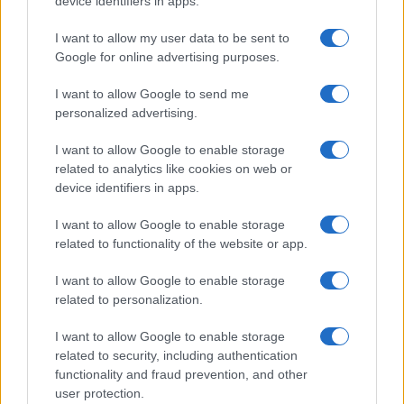
device identifiers in apps.
I want to allow my user data to be sent to
Google for online advertising purposes.
I want to allow Google to send me
personalized advertising.
I want to allow Google to enable storage
related to analytics like cookies on web or
device identifiers in apps.
ΤΟΠΙΚΉ ΕΠΙΚΑΙΡΌΤΗΤΑ
I want to allow Google to enable storage
Ο ΣΕΟ Κοζάνης σας ξεναγεί σε υψόμετρο…1.450
related to functionality of the website or app.
μέτρων- Εκδρομή στον Όλυμπο στις 13/12
I want to allow Google to enable storage
ΑΠΌ
E-PTOLEMEOS TEAM
8 ΔΕΚΕΜΒΡΊΟΥ 2015, 7:05 ΠΜ
related to personalization.
ΠΕΡΙΣΣΌΤΕΡΑ
DETAILS
I want to allow Google to enable storage
related to security, including authentication
functionality and fraud prevention, and other
user protection.