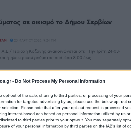
ύματος σε οικισμό το Δήμου Σερβίων
TEAM
23 ΜΑΡΤΊΟΥ 2026, 9:24 ΠΜ
.Ε./Περιοχή Κοζάνης ανακοινώνεται ότι: Tην Τρίτη 24-03-
ακοπή ηλεκτρικού ρεύματος από ώρα 8:00 έως ...
os.gr -
Do Not Process My Personal Information
ύματος στη Νεράιδα Σερβίων για όλο το
αρασκευής 14/11
to opt-out of the sale, sharing to third parties, or processing of your per
formation for targeted advertising by us, please use the below opt-out s
TEAM
13 ΝΟΕΜΒΡΊΟΥ 2025, 1:04 ΜΜ
r selection. Please note that after your opt-out request is processed y
eing interest-based ads based on personal information utilized by us or
.Ε./Περιοχή Κοζάνης ανακοινώνεται ότι: Την Παρασκευή 14-
disclosed to third parties prior to your opt-out. You may separately opt-
διακοπή ηλεκτρικού ρεύματος από ώρα 08:00 έως 14:30 ...
losure of your personal information by third parties on the IAB’s list of