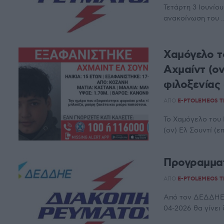
Τετάρτη 3 Ιουνίο
ανακοίνωση του ..
Χαμόγελο τ
Αχμαίντ (ον
φιλοξενίας
ΑΠΌ
E-PTOLEMEOS 
Το Χαμόγελο του 
(ον) Ελ Σουντί (
Προγραμματ
ΑΠΌ
E-PTOLEMEOS 
Από τον ΔΕΔΔΗΕ 
04-2026 θα γίνει