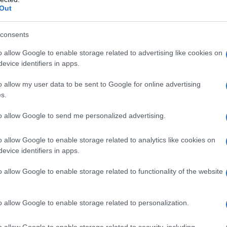
Out
μέρωσης επαγγελματικού
consents
ισμού για τους πρόσφυγες μαθητές της
νωνικό ΕΚΑΒ» Σερβίων
o allow Google to enable storage related to advertising like cookies on
evice identifiers in apps.
TEAM
1:01 ΜΜ - ΕΝΗΜΕΡΏΘΗΚΕ ΣΤΙΣ 14 ΑΠΡΙΛΊΟΥ 2026, 6:55 ΜΜ
o allow my user data to be sent to Google for online advertising
s.
ριλίου 2025 η Συντονίστρια Εκπαίδευσης Προσφύγων της
ιεύθυνσης Εκπαίδευσης Δυτικής Μακεδονίας, Αναστασία
to allow Google to send me personalized advertising.
σε με επιτυχία ...
o allow Google to enable storage related to analytics like cookies on
στοσελίδας για τη Γέφυρα Σερβίων: “Η
evice identifiers in apps.
ή γέφυρα των ερωτευμένων και ο μύθος
o allow Google to enable storage related to functionality of the website
ιδες”
TEAM
21 ΟΚΤΩΒΡΊΟΥ 2024, 8:15 ΠΜ
o allow Google to enable storage related to personalization.
ιερώνει ένα ξεχωριστό δημοσίευμα στην εντυπωσιακή Υψηλή
o allow Google to enable storage related to security, including