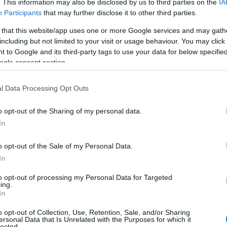
. This information may also be disclosed by us to third parties on the
IA
Participants
that may further disclose it to other third parties.
ίψη για τον θάνατο του Στάθη
 that this website/app uses one or more Google services and may gath
including but not limited to your visit or usage behaviour. You may click 
ίδη – Συλλυπητήρια από τον Δήμαρχο
 to Google and its third-party tags to use your data for below specifi
ogle consent section.
TEAM
8 ΑΥΓΟΎΣΤΟΥ 2025, 1:57 ΜΜ
σης αποχαιρετούν τα Σέρβια και η Νεράιδα τον Στάθη
l Data Processing Opt Outs
υ υπηρέτησε την τοπική κοινωνία με ήθος και ...
o opt-out of the Sharing of my personal data.
In
Ελαφιών Κοζάνης η πρεμιέρα της σειράς
o opt-out of the Sale of my Personal Data.
έλει” των GreekAdvRiders (Βίντεο)
In
TEAM
to opt-out of processing my Personal Data for Targeted
ing.
0:21 ΠΜ - ΕΝΗΜΕΡΏΘΗΚΕ ΣΤΙΣ 17 ΙΟΥΝΊΟΥ 2025, 7:05 ΜΜ
In
kAdvRiders που γυρνά όλη την Ελλάδα και τον κόσμο με τις
o opt-out of Collection, Use, Retention, Sale, and/or Sharing
 συγκεντρώνουν εκατοντάδες χιλιάδες ...
ersonal Data that Is Unrelated with the Purposes for which it
lected.