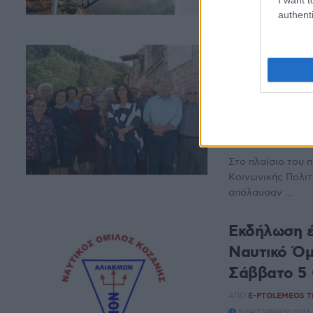
Γέφυρα Σερβίων, 
authenti
θρύλους που ...
Μονοήμερη
(Λάρισα) σ
(Φώτο)
ΑΠΌ
E-PTOLEMEOS 
8 ΟΚΤΩΒΡΊΟΥ 2024, 
Στο πλαίσιο του
Κοινωνικής Πολι
απόλαυσαν ...
Εκδήλωση έ
Ναυτικό Ό
Σάββατο 5
ΑΠΌ
E-PTOLEMEOS 
3 ΟΚΤΩΒΡΊΟΥ 2024, 