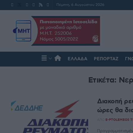
Πέμπτη, 6 Αυγούστου 2026
ΕΛΛΆΔΑ
ΡΕΠΟΡΤΆΖ
ΓΝ
Ετικέτα:
Νερ
Διακοπή ρε
ώρες θα δι
ΑΠΌ
E-PTOLEMEOS 
Προγραμματισμέν