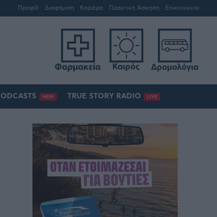
Προφίλ
Διαφήμιση
Καριέρα
Πρακτική Άσκηση
Επικοινωνία
PODCASTS
TRUE STORY RADIO
NEW
LIVE