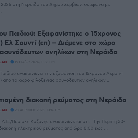
υ 2026 στη Νεράιδα του Δήμου Σερβίων, σύμφωνα με
.
ου Παιδιού: Εξαφανίστηκε ο 15χρονος
) Ελ Σουντί (επ) – Διέμενε στο χώρο
 ασυνόδευτων ανηλίκων στη Νεράιδα
TEAM
19 ΜΑΪ́ΟΥ 2026, 11:26 ΠΜ
Παιδιού ανακοινώνει την εξαφάνιση του 15χρονου Αχμαίντ
επ) από το χώρο φιλοξενίας ασυνόδευτων ανηλίκων ...
ισμένη διακοπή ρεύματος στη Νεράιδα
TEAM
28 ΑΠΡΙΛΊΟΥ 2026, 10:16 ΠΜ
Α.Ε./Περιοχή Κοζάνης ανακοινώνεται ότι: Tην Πέμπτη 30-
 διακοπή ηλεκτρικού ρεύματος από ώρα 8:00 έως ...