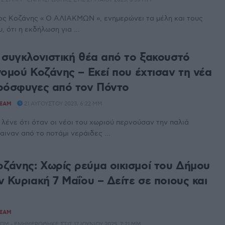
ος Κοζάνης « Ο ΑΛΙΑΚΜΩΝ », ενημερώνει τα μέλη και τους
, ότι η εκδήλωση για ...
 συγκλονιστική θέα από το ξακουστό
νομού Κοζάνης – Εκεί που έχτισαν τη νέα
ρόσφυγες από τον Πόντο
TEAM
21 ΑΥΓΟΎΣΤΟΥ 2023, 6:22 ΜΜ
 λένε ότι όταν οι νέοι του χωριού περνούσαν την παλιά
ιναν από το ποτάμι νεράιδες ...
άνης: Χωρίς ρεύμα οικισμοί του Δήμου
 Κυριακή 7 Μαΐου – Δείτε σε ποιους και
TEAM
10 ΠΜ - ΕΝΗΜΕΡΏΘΗΚΕ ΣΤΙΣ 17 ΙΟΥΝΊΟΥ 2025, 7:21 ΜΜ