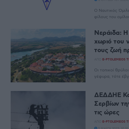
Ο Ναυτικός Όμιλ
φίλους του ομίλου
Νεράιδα: Η
χωριό του 
τους ζωή π
ΑΠΌ
E-PTOLEMEOS 
Οι τοπικοί θρύλοι
γέφυρα, τότε έβγα
ΔΕΔΔΗΕ Κοζ
Σερβίων την
τις ώρες
ΑΠΌ
E-PTOLEMEOS 
5 ΜΑΪ́ΟΥ 2023, 10: