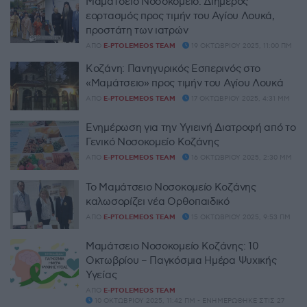
Μαμάτσειο Νοσοκομείο: Διήμερος
εορτασμός προς τιμήν του Αγίου Λουκά,
προστάτη των ιατρών
ΑΠΌ
E-PTOLEMEOS TEAM
19 ΟΚΤΩΒΡΊΟΥ 2025, 11:00 ΠΜ
Κοζάνη: Πανηγυρικός Εσπερινός στο
«Μαμάτσειο» προς τιμήν του Αγίου Λουκά
ΑΠΌ
E-PTOLEMEOS TEAM
17 ΟΚΤΩΒΡΊΟΥ 2025, 4:31 ΜΜ
Ενημέρωση για την Υγιεινή Διατροφή από το
Γενικό Νοσοκομείο Κοζάνης
ΑΠΌ
E-PTOLEMEOS TEAM
16 ΟΚΤΩΒΡΊΟΥ 2025, 2:30 ΜΜ
Το Μαμάτσειο Νοσοκομείο Κοζάνης
καλωσορίζει νέα Ορθοπαιδικό
ΑΠΌ
E-PTOLEMEOS TEAM
15 ΟΚΤΩΒΡΊΟΥ 2025, 9:53 ΠΜ
Μαμάτσειο Νοσοκομείο Κοζάνης: 10
Οκτωβρίου – Παγκόσμια Ημέρα Ψυχικής
Υγείας
ΑΠΌ
E-PTOLEMEOS TEAM
10 ΟΚΤΩΒΡΊΟΥ 2025, 11:42 ΠΜ - ΕΝΗΜΕΡΏΘΗΚΕ ΣΤΙΣ 27