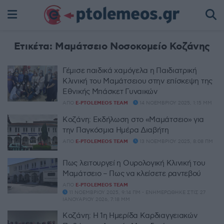
Ετικέτα:
Μαμάτσειο Νοσοκομείο Κοζάνης
Γέμισε παιδικά χαμόγελα η Παιδιατρική
Κλινική του Μαμάτσειου στην επίσκεψη της
Εθνικής Μπάσκετ Γυναικών
ΑΠΌ
E-PTOLEMEOS TEAM
14 ΝΟΕΜΒΡΊΟΥ 2025, 1:15 ΜΜ
Κοζάνη: Εκδήλωση στο «Μαμάτσειο» για
την Παγκόσμια Ημέρα Διαβήτη
ΑΠΌ
E-PTOLEMEOS TEAM
13 ΝΟΕΜΒΡΊΟΥ 2025, 8:08 ΠΜ
Πως λειτουργεί η Ουρολογική Κλινική του
Μαμάτσειο – Πως να κλείσετε ραντεβού
ΑΠΌ
E-PTOLEMEOS TEAM
11 ΝΟΕΜΒΡΊΟΥ 2025, 9:14 ΠΜ - ΕΝΗΜΕΡΏΘΗΚΕ ΣΤΙΣ 27
ΙΑΝΟΥΑΡΊΟΥ 2026, 7:18 ΜΜ
​Κοζάνη: Η 1η Ημερίδα Καρδιαγγειακών