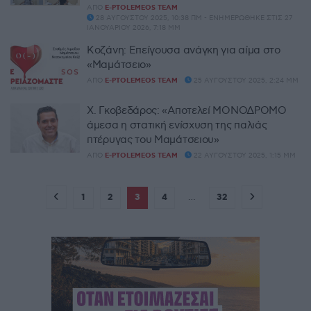
ΑΠΌ
E-PTOLEMEOS TEAM
28 ΑΥΓΟΎΣΤΟΥ 2025, 10:38 ΠΜ - ΕΝΗΜΕΡΏΘΗΚΕ ΣΤΙΣ 27
ΙΑΝΟΥΑΡΊΟΥ 2026, 7:18 ΜΜ
Κοζάνη: Επείγουσα ανάγκη για αίμα στο
«Μαμάτσειο»
ΑΠΌ
E-PTOLEMEOS TEAM
25 ΑΥΓΟΎΣΤΟΥ 2025, 2:24 ΜΜ
Χ. Γκοβεδάρος: «Αποτελεί ΜΟΝΟΔΡΟΜΟ
άμεσα η στατική ενίσχυση της παλιάς
πτέρυγας του Μαμάτσειου»
ΑΠΌ
E-PTOLEMEOS TEAM
22 ΑΥΓΟΎΣΤΟΥ 2025, 1:15 ΜΜ
1
2
3
4
…
32