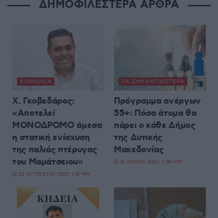
ΔΗΜΟΦΙΛΕΣΤΕΡΑ ΑΡΘΡΑ
ΚΟΙΝΩΝΊΑ
ΤΑ ΣΗΜΑΝΤΙΚΟΤΕΡΑ
Χ. Γκοβεδάρος:
Πρόγραμμα ανέργων
«Αποτελεί
55+: Πόσα άτομα θα
ΜΟΝΟΔΡΟΜΟ άμεσα
πάρει ο κάθε Δήμος
η στατική ενίσχυση
της Δυτικής
της παλιάς πτέρυγας
Μακεδονίας
του Μαμάτσειου»
31 ΙΟΥΛΊΟΥ 2026, 7:00 ΜΜ
22 ΑΥΓΟΎΣΤΟΥ 2025, 1:15 ΜΜ