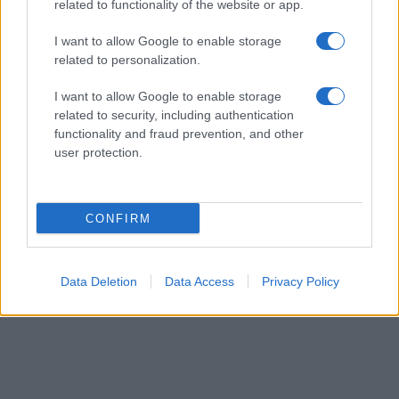
related to functionality of the website or app.
I want to allow Google to enable storage
related to personalization.
ΚΟΙΝΩΝΊΑ
I want to allow Google to enable storage
related to security, including authentication
Χ. Γκοβεδάρος: «Αποτελεί ΜΟΝΟΔΡΟΜΟ άμεσα
functionality and fraud prevention, and other
η στατική ενίσχυση της παλιάς πτέρυγας του
user protection.
Μαμάτσειου»
ΑΠΌ
E-PTOLEMEOS TEAM
22 ΑΥΓΟΎΣΤΟΥ 2025, 1:15 ΜΜ
CONFIRM
ΠΕΡΙΣΣΌΤΕΡΑ
DETAILS
Data Deletion
Data Access
Privacy Policy