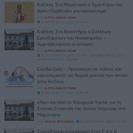
Κοζάνη: Στο Μαμάτσειο η Τιμία Κάρα του
Αγίου Παρθενίου για προσκύνημα
ΑΠΌ
E-PTOLEMEOS TEAM
15 ΣΕΠΤΕΜΒΡΊΟΥ 2025, 7:28 ΜΜ
Κοζάνη: Στα δικαστήρια ο Σύλλογος
Εργαζομένων του Νοσοκομείου –
Αμφισβητούνται οι εκλογές
ΑΠΌ
E-PTOLEMEOS TEAM
15 ΣΕΠΤΕΜΒΡΊΟΥ 2025, 7:17 ΜΜ - ΕΝΗΜΕΡΏΘΗΚΕ ΣΤΙΣ 27
ΙΑΝΟΥΑΡΊΟΥ 2026, 7:26 ΜΜ
Ελπίδα ζωής – Πρόσκληση σε πολίτες και
υγειονομικούς για δωρεά μυελού των οστών
στην Κοζάνη
ΑΠΌ
E-PTOLEMEOS TEAM
13 ΣΕΠΤΕΜΒΡΊΟΥ 2025, 10:00 ΠΜ
«Ναι» και από το Υπουργείο Υγείας για τη
Στατική Ενίσχυση της παλιάς πτέρυγας στο
Μαμάτσειο
ΑΠΌ
ΖΉΣΗΣ ΠΙΤΣΙΆΒΑΣ
12 ΣΕΠΤΕΜΒΡΊΟΥ 2025, 11:01 ΠΜ
Συνεχίζονται οι εγγραφές στην Σ.Α.Ε.Κ