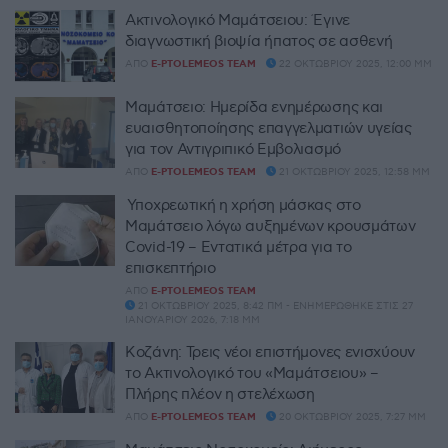
Ακτινολογικό Μαμάτσειου: Έγινε
διαγνωστική βιοψία ήπατος σε ασθενή
ΑΠΌ
E-PTOLEMEOS TEAM
22 ΟΚΤΩΒΡΊΟΥ 2025, 12:00 ΜΜ
Μαμάτσειο: Ημερίδα ενημέρωσης και
ευαισθητοποίησης επαγγελματιών υγείας
για τον Αντιγριπικό Εμβολιασμό
ΑΠΌ
E-PTOLEMEOS TEAM
21 ΟΚΤΩΒΡΊΟΥ 2025, 12:58 ΜΜ
Υποχρεωτική η χρήση μάσκας στο
Μαμάτσειο λόγω αυξημένων κρουσμάτων
Covid-19 – Εντατικά μέτρα για το
επισκεπτήριο
ΑΠΌ
E-PTOLEMEOS TEAM
21 ΟΚΤΩΒΡΊΟΥ 2025, 8:42 ΠΜ - ΕΝΗΜΕΡΏΘΗΚΕ ΣΤΙΣ 27
ΙΑΝΟΥΑΡΊΟΥ 2026, 7:18 ΜΜ
Κοζάνη: Τρεις νέοι επιστήμονες ενισχύουν
το Ακτινολογικό του «Μαμάτσειου» –
Πλήρης πλέον η στελέχωση
ΑΠΌ
E-PTOLEMEOS TEAM
20 ΟΚΤΩΒΡΊΟΥ 2025, 7:27 ΜΜ