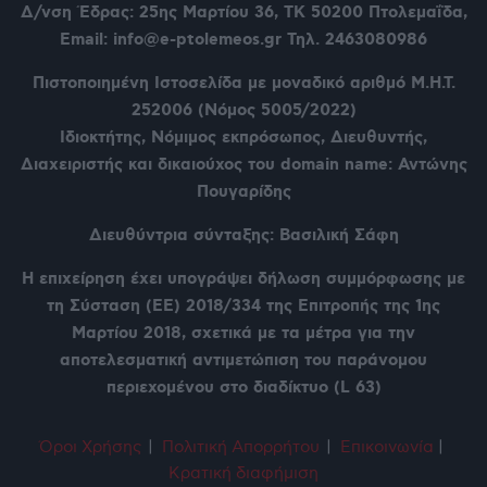
Δ/νση Έδρας: 25ης Μαρτίου 36,
ΤΚ 50200 Πτολεμαΐδα,
Email: info@e-ptolemeos.gr Τηλ. 2463080986
Πιστοποιημένη Ιστοσελίδα με μοναδικό αριθμό Μ.Η.Τ.
252006 (Νόμος 5005/2022)
Ιδιοκτήτης, Νόμιμος εκπρόσωπος, Διευθυντής,
Διαχειριστής και δικαιούχος του domain name: Αντώνης
Πουγαρίδης
Διευθύντρια σύνταξης: Βασιλική Σάφη
Η επιχείρηση έχει υπογράψει δήλωση συμμόρφωσης με
τη Σύσταση (ΕΕ) 2018/334 της Επιτροπής της 1ης
Μαρτίου 2018, σχετικά με τα μέτρα για την
αποτελεσματική αντιμετώπιση του παράνομου
περιεχομένου στο διαδίκτυο (L 63)
Όροι Χρήση
ς
|
Πολιτική Απορρήτου
|
Επικοινωνία
|
Κρατική διαφήμιση