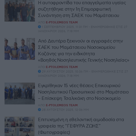
Η αυτοφροντίδα του επαγγελματία υγείας
συζητήθηκε στην 1η Επιμορφωτική
Συνάντηση στη ΣΑΕΚ του Μαμάτσειου
ΑΠΌ
E-PTOLEMEOS TEAM
1 ΣΕΠΤΕΜΒΡΊΟΥ 2025, 11:01 ΠΜ - ΕΝΗΜΕΡΏΘΗΚΕ ΣΤΙΣ 27
ΙΑΝΟΥΑΡΊΟΥ 2026, 7:18 ΜΜ
Από Δευτέρα ξεκινούν οι εγγραφές στην
ΣΑΕΚ του Μαμάτσειου Νοσοκομείου
Κοζάνης για την ειδικότητα
«Βοηθός Νοσηλευτικής Γενικής Νοσηλείας»
ΑΠΌ
E-PTOLEMEOS TEAM
29 ΑΥΓΟΎΣΤΟΥ 2025, 10:36 ΠΜ - ΕΝΗΜΕΡΏΘΗΚΕ ΣΤΙΣ 27
ΙΑΝΟΥΑΡΊΟΥ 2026, 7:18 ΜΜ
Εγκρίθηκαν 15 νέες θέσεις Επικουρικού
Νοσηλευτικού Προσωπικού στο Μαμάτσειο
– Επίσκεψη Τσαλικάκη στο Νοσοκομείο
ΑΠΌ
E-PTOLEMEOS TEAM
28 ΑΥΓΟΎΣΤΟΥ 2025, 12:06 ΜΜ
Επιτυχημένη η εθελοντική αιμοδοσία στα
γραφεία της “ΓΕΦΥΡΑ ΖΩΗΣ”
(Φωτογραφίες)