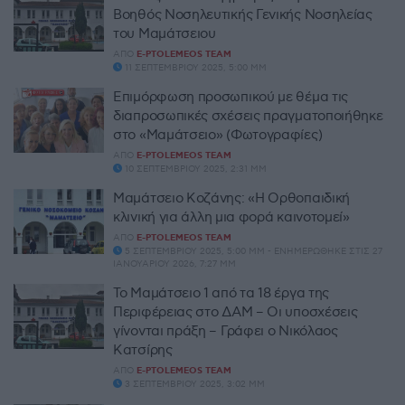
Βοηθός Νοσηλευτικής Γενικής Νοσηλείας
του Μαμάτσειου
ΑΠΌ
E-PTOLEMEOS TEAM
11 ΣΕΠΤΕΜΒΡΊΟΥ 2025, 5:00 ΜΜ
Επιμόρφωση προσωπικού με θέμα τις
διαπροσωπικές σχέσεις πραγματοποιήθηκε
στο «Μαμάτσειο» (Φωτογραφίες)
ΑΠΌ
E-PTOLEMEOS TEAM
10 ΣΕΠΤΕΜΒΡΊΟΥ 2025, 2:31 ΜΜ
Μαμάτσειο Κοζάνης: «Η Ορθοπαιδική
κλινική για άλλη μια φορά καινοτομεί»
ΑΠΌ
E-PTOLEMEOS TEAM
5 ΣΕΠΤΕΜΒΡΊΟΥ 2025, 5:00 ΜΜ - ΕΝΗΜΕΡΏΘΗΚΕ ΣΤΙΣ 27
ΙΑΝΟΥΑΡΊΟΥ 2026, 7:27 ΜΜ
Το Μαμάτσειο 1 από τα 18 έργα της
Περιφέρειας στο ΔΑΜ – Οι υποσχέσεις
γίνονται πράξη – Γράφει ο Νικόλαος
Κατσίρης
ΑΠΌ
E-PTOLEMEOS TEAM
3 ΣΕΠΤΕΜΒΡΊΟΥ 2025, 3:02 ΜΜ