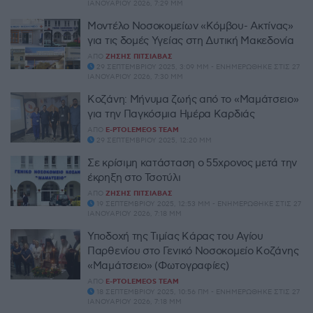
ΙΑΝΟΥΑΡΊΟΥ 2026, 7:29 ΜΜ
Μοντέλο Νοσοκομείων «Κόμβου- Ακτίνας»
για τις δομές Υγείας στη Δυτική Μακεδονία
ΑΠΌ
ΖΉΣΗΣ ΠΙΤΣΙΆΒΑΣ
29 ΣΕΠΤΕΜΒΡΊΟΥ 2025, 3:09 ΜΜ - ΕΝΗΜΕΡΏΘΗΚΕ ΣΤΙΣ 27
ΙΑΝΟΥΑΡΊΟΥ 2026, 7:30 ΜΜ
Κοζάνη: Μήνυμα ζωής από το «Μαμάτσειο»
για την Παγκόσμια Ημέρα Καρδιάς
ΑΠΌ
E-PTOLEMEOS TEAM
29 ΣΕΠΤΕΜΒΡΊΟΥ 2025, 12:20 ΜΜ
Σε κρίσιμη κατάσταση ο 55χρονος μετά την
έκρηξη στο Τσοτύλι
ΑΠΌ
ΖΉΣΗΣ ΠΙΤΣΙΆΒΑΣ
19 ΣΕΠΤΕΜΒΡΊΟΥ 2025, 12:53 ΜΜ - ΕΝΗΜΕΡΏΘΗΚΕ ΣΤΙΣ 27
ΙΑΝΟΥΑΡΊΟΥ 2026, 7:18 ΜΜ
Υποδοχή της Τιμίας Κάρας του Αγίου
Παρθενίου στο Γενικό Νοσοκομείο Κοζάνης
«Μαμάτσειο» (Φωτογραφίες)
ΑΠΌ
E-PTOLEMEOS TEAM
18 ΣΕΠΤΕΜΒΡΊΟΥ 2025, 10:56 ΠΜ - ΕΝΗΜΕΡΏΘΗΚΕ ΣΤΙΣ 27
ΙΑΝΟΥΑΡΊΟΥ 2026, 7:18 ΜΜ