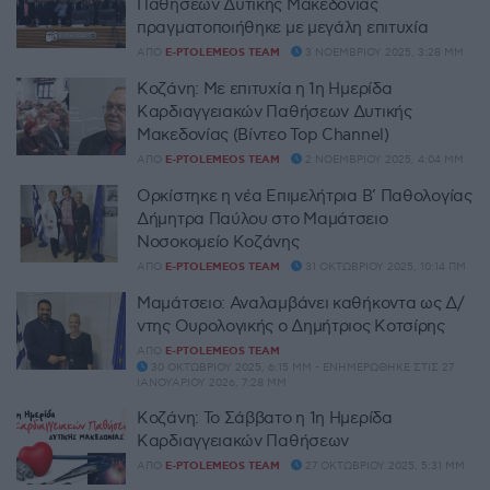
Παθήσεων Δυτικής Μακεδονίας
πραγματοποιήθηκε με μεγάλη επιτυχία
ΑΠΌ
E-PTOLEMEOS TEAM
3 ΝΟΕΜΒΡΊΟΥ 2025, 3:28 ΜΜ
Κοζάνη: Με επιτυχία η 1η Ημερίδα
Καρδιαγγειακών Παθήσεων Δυτικής
Μακεδονίας (Βίντεο Top Channel)
ΑΠΌ
E-PTOLEMEOS TEAM
2 ΝΟΕΜΒΡΊΟΥ 2025, 4:04 ΜΜ
Ορκίστηκε η νέα Επιμελήτρια Β’ Παθολογίας
Δήμητρα Παύλου στο Μαμάτσειο
Νοσοκομείο Κοζάνης
ΑΠΌ
E-PTOLEMEOS TEAM
31 ΟΚΤΩΒΡΊΟΥ 2025, 10:14 ΠΜ
Μαμάτσειο: Αναλαμβάνει καθήκοντα ως Δ/
ντης Ουρολογικής ο Δημήτριος Κοτσίρης
ΑΠΌ
E-PTOLEMEOS TEAM
30 ΟΚΤΩΒΡΊΟΥ 2025, 6:15 ΜΜ - ΕΝΗΜΕΡΏΘΗΚΕ ΣΤΙΣ 27
ΙΑΝΟΥΑΡΊΟΥ 2026, 7:28 ΜΜ
Κοζάνη: Το Σάββατο η 1η Ημερίδα
Καρδιαγγειακών Παθήσεων
ΑΠΌ
E-PTOLEMEOS TEAM
27 ΟΚΤΩΒΡΊΟΥ 2025, 5:31 ΜΜ