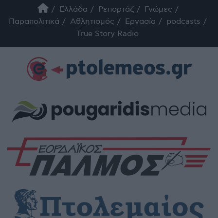
Ελλάδα
Ρεπορτάζ
Γνώμες
Παραπολιτικά
Αθλητισμός
Εργασία
podcasts
True Story Radio