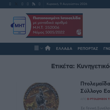
Κυριακή, 9 Αυγούστου 2026
ΕΛΛΆΔΑ
ΡΕΠΟΡΤΆΖ
ΓΝ
Ετικέτα:
Κυνηγετικό
Πτολεμαΐδα
Σύλλογο Εο
ΑΠΌ
E-PTOLEMEOS 
Σε Γενική Συνέλε