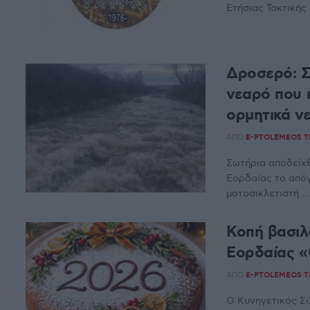
Ετήσιας Τακτικής 
Δροσερό: 
νεαρό που 
ορμητικά ν
ΑΠΌ
E-PTOLEMEOS 
Σωτήρια αποδείχ
Εορδαίας το από
μοτοσικλετιστή ...
Κοπή βασιλ
Εορδαίας «
ΑΠΌ
E-PTOLEMEOS 
Ο Κυνηγετικός Σ