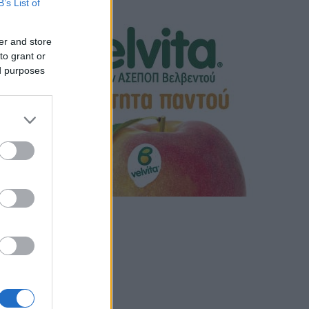
B’s List of
er and store
to grant or
ed purposes