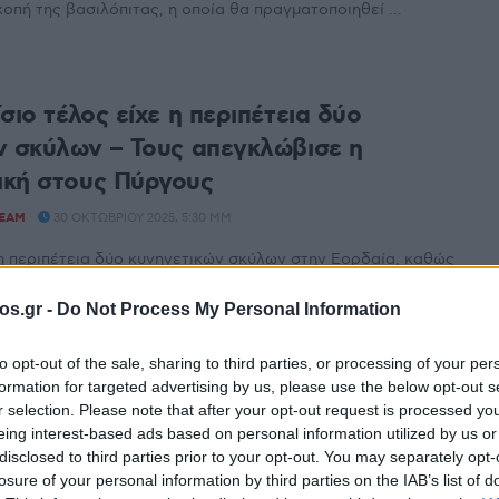
κοπή της βασιλόπιτας, η οποία θα πραγματοποιηθεί ...
σιο τέλος είχε η περιπέτεια δύο
ν σκύλων – Τους απεγκλώβισε η
κή στους Πύργους
TEAM
30 ΟΚΤΩΒΡΊΟΥ 2025, 5:30 ΜΜ
 η περιπέτεια δύο κυνηγετικών σκύλων στην Εορδαία, καθώς
 η Πυροσβεστική στους Πύργους, με την Πυροσβεστική ...
os.gr -
Do Not Process My Personal Information
υμπληρώθηκε το όριο κάρπωσης για το
to opt-out of the sale, sharing to third parties, or processing of your per
Τέλος στη θήρα του
formation for targeted advertising by us, please use the below opt-out s
r selection. Please note that after your opt-out request is processed y
TEAM
29 ΣΕΠΤΕΜΒΡΊΟΥ 2025, 4:47 ΜΜ
eing interest-based ads based on personal information utilized by us or
disclosed to third parties prior to your opt-out. You may separately opt-
μβρίου 2025 έπαψε αυτόματα η θήρα του τρυγονιού σε όλη
losure of your personal information by third parties on the IAB’s list of
καθώς συμπληρώθηκε το καθορισμένο ετήσιο ...