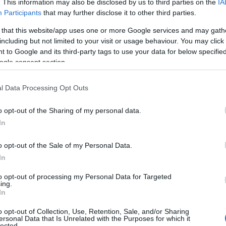
. This information may also be disclosed by us to third parties on the
IA
Participants
that may further disclose it to other third parties.
 that this website/app uses one or more Google services and may gath
τατικοί έλεγχοι σε κυνηγούς για άδειες,
including but not limited to your visit or usage behaviour. You may click 
 to Google and its third-party tags to use your data for below specifi
σιπ σκύλων
ogle consent section.
TEAM
23 ΣΕΠΤΕΜΒΡΊΟΥ 2025, 2:57 ΜΜ
l Data Processing Opt Outs
λέγχους προχωρούν οι θηροφύλακες του Κυνηγετικού
ας, σε συνεργασία με την Ομοσπονδιακή Θηροφυλακή,
o opt-out of the Sharing of my personal data.
ομιμότητα και ...
In
o opt-out of the Sale of my Personal Data.
υδάκι στην άσφαλτο – Την προσοχή των
In
στούν οι κυνηγοί Εορδαίας
to opt-out of processing my Personal Data for Targeted
ing.
TEAM
3 ΣΕΠΤΕΜΒΡΊΟΥ 2025, 12:56 ΜΜ
In
εντοπίστηκε το πρωί της Τετάρτης στον κάθετο άξονα της
o opt-out of Collection, Use, Retention, Sale, and/or Sharing
ο ύψος του Προαστίου, στην περιοχή, με ...
ersonal Data that Is Unrelated with the Purposes for which it
lected.