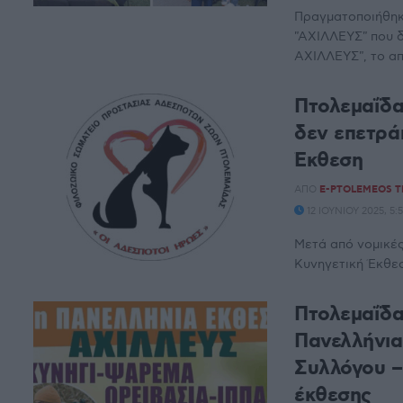
Πραγματοποιήθηκα
"ΑΧΙΛΛΕΥΣ" που 
ΑΧΙΛΛΕΥΣ", το απ
Πτολεμαΐδα
δεν επετρά
Έκθεση
ΑΠΌ
E-PTOLEMEOS 
12 ΙΟΥΝΊΟΥ 2025, 5
Μετά από νομικέ
Κυνηγετική Έκθεσ
Πτολεμαΐδα
Πανελλήνια
Συλλόγου –
έκθεσης