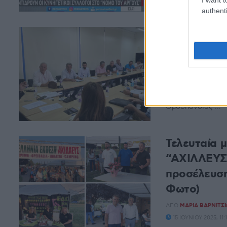
authenti
Η αύξηση τ
συζήτησαν 
ΑΠΌ
E-PTOLEMEOS 
Με τους Προέδρο
καθώς και με εκπ
Ομοσπονδίας ...
Τελευταία 
“ΑΧΙΛΛΕΥΣ
προσέλευση
Φωτο)
ΑΠΌ
ΜΑΡΊΑ ΒΑΡΝΙΤΣ
15 ΙΟΥΝΊΟΥ 2025, 1