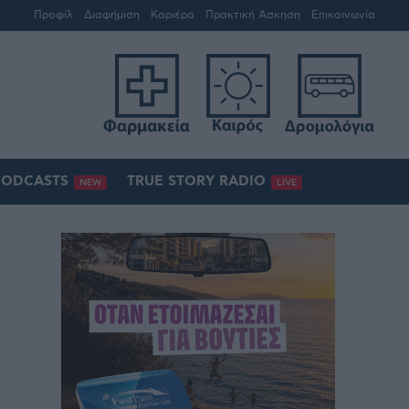
Προφίλ
Διαφήμιση
Καριέρα
Πρακτική Άσκηση
Επικοινωνία
PODCASTS
TRUE STORY RADIO
NEW
LIVE