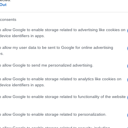
Out
πιδρομές αγριόχοιρων σε καλλιέργειες –
consents
ειτουργούν στην περιοχή οι ομάδες
o allow Google to enable storage related to advertising like cookies on
ιόχοιρων
evice identifiers in apps.
20 ΑΥΓΟΎΣΤΟΥ 2025, 8:30 ΠΜ
o allow my user data to be sent to Google for online advertising
s.
αταστροφές προκαλούν σε αγροτικές καλλιέργειες οι
νοι πληθυσμοί αγριόχοιρων στην περιοχή της Δυτικής
to allow Google to send me personalized advertising.
ην Εορδαία, με ...
o allow Google to enable storage related to analytics like cookies on
: Ο Κυνηγετικός Σύλλογος Εορδαίας
evice identifiers in apps.
υμμετοχή σε δίωξη αγριόχοιρων
o allow Google to enable storage related to functionality of the website
TEAM
21 ΙΟΥΛΊΟΥ 2025, 7:33 ΜΜ
Σύλλογος Εορδαίας “Ο ΑΧΙΛΛΕΥΣ” αντιδρά στο νομό
o allow Google to enable storage related to personalization.
ς υποτιμά στο σύνολό της όλη την κυνηγετική κοινότητα, ...
o allow Google to enable storage related to security, including