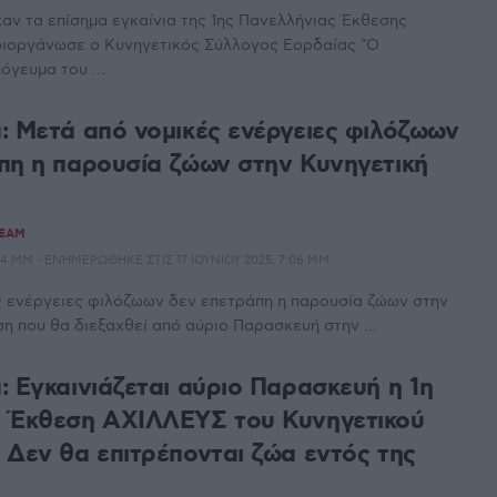
ν τα επίσημα εγκαίνια της 1ης Πανελλήνιας Έκθεσης
διοργάνωσε ο Κυνηγετικός Σύλλογος Εορδαίας "Ο
όγευμα του ...
: Μετά από νομικές ενέργειες φιλόζωων
πη η παρουσία ζώων στην Κυνηγετική
TEAM
:54 ΜΜ - ΕΝΗΜΕΡΏΘΗΚΕ ΣΤΙΣ 17 ΙΟΥΝΊΟΥ 2025, 7:06 ΜΜ
ς ενέργειες φιλόζωων δεν επετράπη η παρουσία ζώων στην
η που θα διεξαχθεί από αύριο Παρασκευή στην ...
: Εγκαινιάζεται αύριο Παρασκευή η 1η
 Έκθεση ΑΧΙΛΛΕΥΣ του Κυνηγετικού
 Δεν θα επιτρέπονται ζώα εντός της