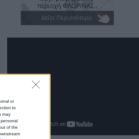
sonal or
ection to
ou may
 personal
out of the
 downstream