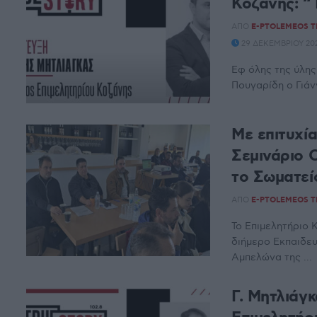
Κοζάνης: “
ΑΠΌ
E-PTOLEMEOS 
29 ΔΕΚΕΜΒΡΊΟΥ 202
Εφ όλης της ύλης
Πουγαρίδη ο Γιάν
Με επιτυχί
Σεμινάριο 
το Σωματεί
ΑΠΌ
E-PTOLEMEOS 
Το Επιμελητήριο
διήμερο Εκπαιδε
Αμπελώνα της ...
Γ. Μητλιάγ