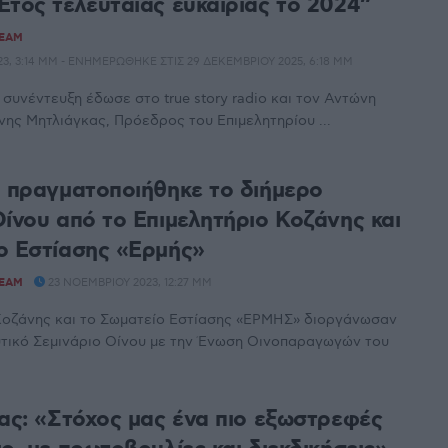
Έτος τελευταίας ευκαιρίας το 2024”
TEAM
3, 3:14 ΜΜ - ΕΝΗΜΕΡΏΘΗΚΕ ΣΤΙΣ 29 ΔΕΚΕΜΒΡΊΟΥ 2025, 6:18 ΜΜ
 συνέντευξη έδωσε στο true story radio και τον Αντώνη
νης Μητλιάγκας, Πρόεδρος του Επιμελητηρίου ...
α πραγματοποιήθηκε το διήμερο
Οίνου από το Επιμελητήριο Κοζάνης και
ο Εστίασης «Ερμής»
TEAM
23 ΝΟΕΜΒΡΊΟΥ 2023, 12:27 ΜΜ
 Κοζάνης και το Σωματείο Εστίασης «ΕΡΜΗΣ» διοργάνωσαν
υτικό Σεμινάριο Οίνου με την Ένωση Oινοπαραγωγών του
κας: «Στόχος μας ένα πιο εξωστρεφές