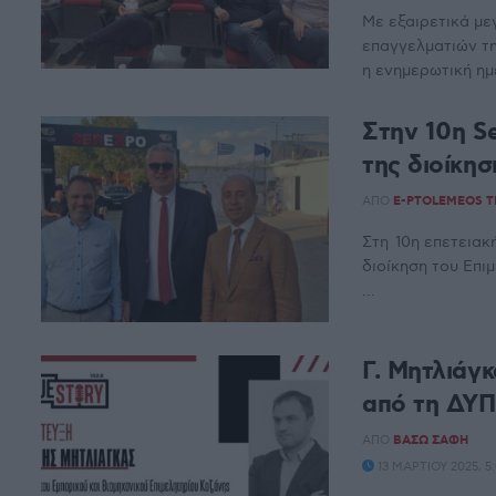
Με εξαιρετικά με
επαγγελματιών τ
η ενημερωτική ημε
Στην 10η S
της διοίκη
ΑΠΌ
E-PTOLEMEOS 
Στη 10η επετειακ
διοίκηση του Επ
...
Γ. Μητλιάγ
από τη ΔΥΠΑ
ΑΠΌ
ΒΆΣΩ ΣΆΦΗ
13 ΜΑΡΤΊΟΥ 2025, 