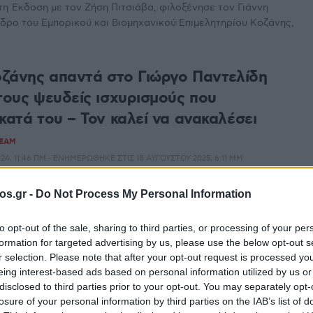
η Έκδοση με τον Ζήση Πιτσιάβα, φιλοξένησε τον Γιάννη
δρο του Εμπορικού και Βιομηχανικού Επιμελητηρίου Κοζάνης,
Κοζάνης απαντά στο Γιώργο Παντελίδη
 τους ψευδείς ισχυρισμούς που
κατά του – Τον καλεί να ανακαλέσει
TEAM
4, 11:46 ΠΜ - ΕΝΗΜΕΡΏΘΗΚΕ ΣΤΙΣ 18 ΑΥΓΟΎΣΤΟΥ 2025, 6:11 ΜΜ
ιομηχανικό Επιμελητήριο Κοζάνης με πρόσφατη ανακοίνωσή
os.gr -
Do Not Process My Personal Information
δημοσιεύσεις του Γιώργου Παντελίδη που έγιναν τις
to opt-out of the sale, sharing to third parties, or processing of your per
formation for targeted advertising by us, please use the below opt-out s
κας: Ζητούμε ακύρωση ή τροποποίηση
r selection. Please note that after your opt-out request is processed y
ια τα Δημοτικά τέλη επιχειρήσεων –
eing interest-based ads based on personal information utilized by us or
disclosed to third parties prior to your opt-out. You may separately opt-
η στεγασμένους χώρους εκτός σχεδίου
losure of your personal information by third parties on the IAB’s list of