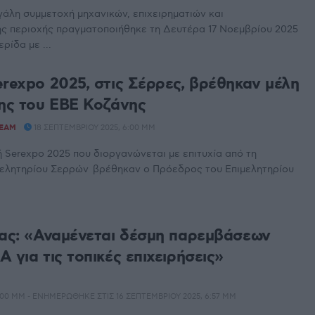
γάλη συμμετοχή μηχανικών, επιχειρηματιών και
ης περιοχής πραγματοποιήθηκε τη Δευτέρα 17 Νοεμβρίου 2025
ρίδα με ...
erexpo 2025, στις Σέρρες, βρέθηκαν μέλη
σης του ΕΒΕ Κοζάνης
TEAM
18 ΣΕΠΤΕΜΒΡΊΟΥ 2025, 6:00 ΜΜ
ή Serexpo 2025 που διοργανώνεται με επιτυχία από τη
ιμελητηρίου Σερρών βρέθηκαν ο Πρόεδρος του Επιμελητηρίου
κας: «Αναμένεται δέσμη παρεμβάσεων
 για τις τοπικές επιχειρήσεις»
5:00 ΜΜ - ΕΝΗΜΕΡΏΘΗΚΕ ΣΤΙΣ 16 ΣΕΠΤΕΜΒΡΊΟΥ 2025, 6:57 ΜΜ