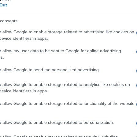
ν εξελίξεων»
Out
22 ΜΑΪ́ΟΥ 2024, 5:28 ΜΜ - ΕΝΗΜΕΡΏΘΗΚΕ ΣΤΙΣ 27 ΜΑΪ́ΟΥ 2025, 7:30 ΜΜ
consents
Ανάμεσά μας με τον Αντώνη Πουγαρίδη, φιλοξένησε τον
, Πρόεδρος του Επιμελητηρίου Κοζάνης, ο οποίος και ...
o allow Google to enable storage related to advertising like cookies on
evice identifiers in apps.
est.com: Η νέα ΠΥΛΗ που προσδιορίζει
o allow my user data to be sent to Google for online advertising
αι τα προϊόντα της Δυτικής Μακεδονίας
s.
 κόσμο
to allow Google to send me personalized advertising.
TEAM
o allow Google to enable storage related to analytics like cookies on
10:52 ΠΜ - ΕΝΗΜΕΡΏΘΗΚΕ ΣΤΙΣ 18 ΑΥΓΟΎΣΤΟΥ 2025, 7:04 ΜΜ
evice identifiers in apps.
 εκπροσώπων της πολιτικής αλλά και επιχειρηματικής ζωής
δονίας έλαβαν χώρα τα εγκαίνια του νεοσύστατου portal
o allow Google to enable storage related to functionality of the website
m. ...
o allow Google to enable storage related to personalization.
ας: «Το Επιμελητήριο Κοζάνης έχει ψηλά
τα τις εξαγωγές» – Έρχεται στην Κοζάνη
o allow Google to enable storage related to security, including