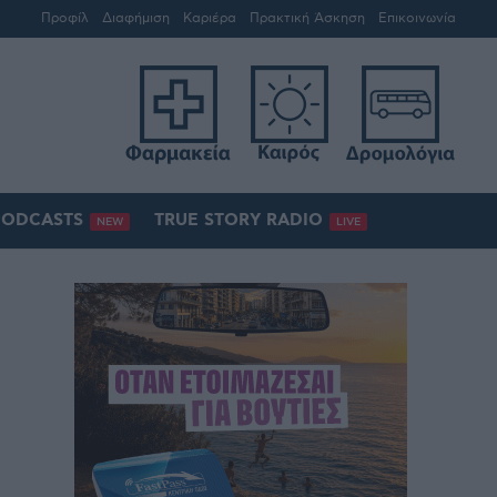
Προφίλ
Διαφήμιση
Καριέρα
Πρακτική Άσκηση
Επικοινωνία
PODCASTS
TRUE STORY RADIO
NEW
LIVE