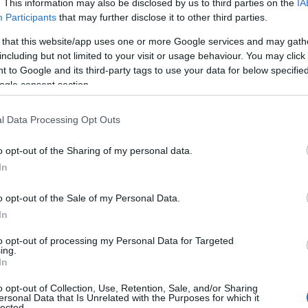
νης
. This information may also be disclosed by us to third parties on the
IA
Participants
that may further disclose it to other third parties.
23 ΜΑΪ́ΟΥ 2024, 5:00 ΜΜ - ΕΝΗΜΕΡΏΘΗΚΕ ΣΤΙΣ 27 ΜΑΪ́ΟΥ 2025, 7:30 ΜΜ
 that this website/app uses one or more Google services and may gath
Ανάμεσά μας με τον Αντώνη Πουγαρίδη, φιλοξένησε τον
including but not limited to your visit or usage behaviour. You may click 
, Πρόεδρος του Επιμελητηρίου Κοζάνης. Αναφορικά με
 to Google and its third-party tags to use your data for below specifi
ogle consent section.
κας: Το 2024 θα υπάρχουν προκηρύξεις
l Data Processing Opt Outs
Π
o opt-out of the Sharing of my personal data.
22 ΜΑΪ́ΟΥ 2024, 6:05 ΜΜ - ΕΝΗΜΕΡΏΘΗΚΕ ΣΤΙΣ 27 ΜΑΪ́ΟΥ 2025, 7:30 ΜΜ
In
Ανάμεσά μας με τον Αντώνη Πουγαρίδη, φιλοξένησε τον
o opt-out of the Sale of my Personal Data.
, Πρόεδρος του Επιμελητηρίου Κοζάνης, ο οποίος
In
to opt-out of processing my Personal Data for Targeted
ing.
In
ας για Balkan Energy Forum: « Η περιοχή
ι να είναι στο επίκεντρο των
o opt-out of Collection, Use, Retention, Sale, and/or Sharing
ersonal Data that Is Unrelated with the Purposes for which it
lected.