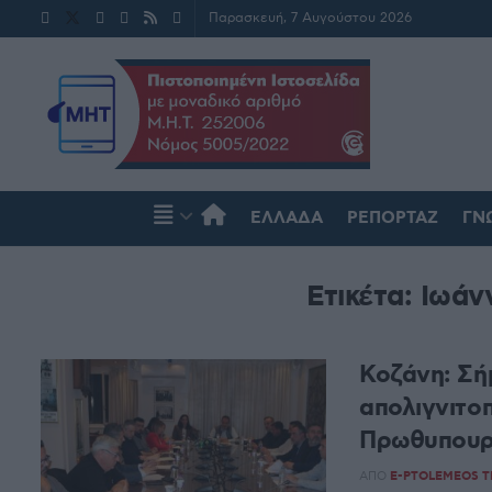
Παρασκευή, 7 Αυγούστου 2026
ΕΛΛΆΔΑ
ΡΕΠΟΡΤΆΖ
ΓΝ
Ετικέτα:
Ιωάν
Κοζάνη: Σή
απολιγνιτο
Πρωθυπουργ
ΑΠΌ
E-PTOLEMEOS 