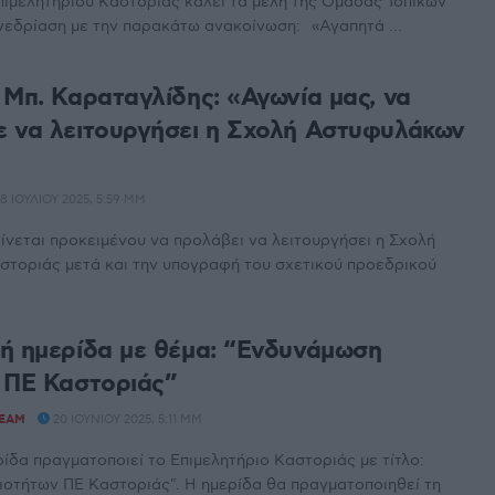
πιμελητηρίου Καστοριάς καλεί τα μέλη της Ομάδας Τοπικών
νεδρίαση με την παρακάτω ανακοίνωση: «Αγαπητά ...
 Μπ. Καραταγλίδης: «Αγωνία μας, να
 να λειτουργήσει η Σχολή Αστυφυλάκων
8 ΙΟΥΛΊΟΥ 2025, 5:59 ΜΜ
νεται προκειμένου να προλάβει να λειτουργήσει η Σχολή
τοριάς μετά και την υπογραφή του σχετικού προεδρικού
ή ημερίδα με θέμα: “Ενδυνάμωση
 ΠΕ Καστοριάς”
TEAM
20 ΙΟΥΝΊΟΥ 2025, 5:11 ΜΜ
ίδα πραγματοποιεί το Επιμελητήριο Καστοριάς με τίτλο:
οτήτων ΠΕ Καστοριάς". Η ημερίδα θα πραγματοποιηθεί τη