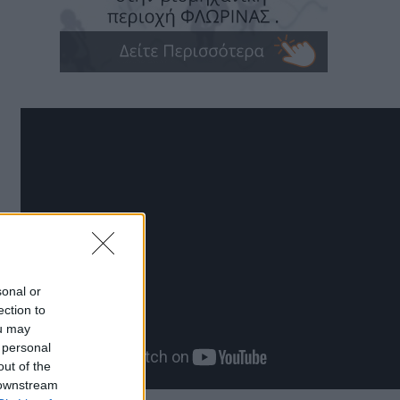
sonal or
ection to
ou may
 personal
out of the
 downstream