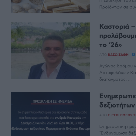
Η Διοίκηση του Ε
Προϊόντων σε συ
Καστοριά –
προλάβουμε
το ‘26»
ΑΠΌ
ΒΆΣΩ ΣΆΦΗ
Αγώνας δρόμου γί
Αστυφυλάκων Κασ
διατάγματος. ...
Ενημερωτικ
δεξιοτήτων
ΑΠΌ
E-PTOLEMEOS 
Ενημερωτική ημερ
"Ενδυνάμωση δεξι