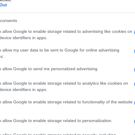
Out
κά Μέσα Ενημέρωσης: Στο επίκεντρο το
consents
την Καστοριά
o allow Google to enable storage related to advertising like cookies on
evice identifiers in apps.
TEAM
20 ΣΕΠΤΕΜΒΡΊΟΥ 2025, 8:30 ΠΜ
o allow my user data to be sent to Google for online advertising
ιο Δημοσιογραφικό Συνέδριο της Ένωσης Συντακτών
s.
θα πραγματοποιηθεί στην Καστοριά, από τις 3 έως τις 5 ...
to allow Google to send me personalized advertising.
o allow Google to enable storage related to analytics like cookies on
ιο Κοζάνης: Σεμινάριο Τεχνικός
evice identifiers in apps.
για όλους τους Επαγγελματικούς
o allow Google to enable storage related to functionality of the website
TEAM
o allow Google to enable storage related to personalization.
:00 ΜΜ - ΕΝΗΜΕΡΏΘΗΚΕ ΣΤΙΣ 14 ΑΠΡΙΛΊΟΥ 2026, 5:50 ΜΜ
Κοζάνης, αναγνωρίζοντας τις ανάγκες για συνεχή επιμόρφωση
o allow Google to enable storage related to security, including