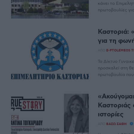
κάνει το Επιμελη
πρωτοβουλίες για 
Καστοριά: 
για τη φων
ΑΠΌ
E-PTOLEMEOS 
Το Δίκτυο Γυναικ
προσκαλεί στη θε
πρωτοβουλία που φ
«Ακούγομαι»
Καστοριάς 
ιστορίες
ΑΠΌ
ΒΆΣΩ ΣΆΦΗ