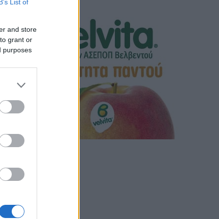
B’s List of
er and store
to grant or
ed purposes