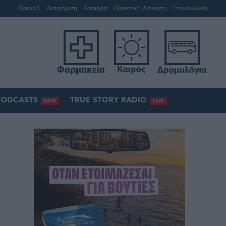
Προφίλ
Διαφήμιση
Καριέρα
Πρακτική Άσκηση
Επικοινωνία
PODCASTS
TRUE STORY RADIO
NEW
LIVE