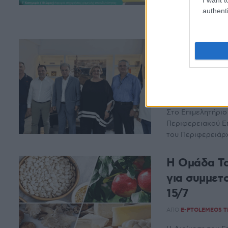
και ενίσχυση των
authenti
εξειδικευμένων π
Τα 4 Επιμε
με νέες εφ
τη στήριξη
ΑΠΌ
E-PTOLEMEOS 
Στο Επιμελητήριο
Περιφερειακού Ε
του Περιφερειάρχ
Η Ομάδα Το
για συμμετ
15/7
ΑΠΌ
E-PTOLEMEOS 