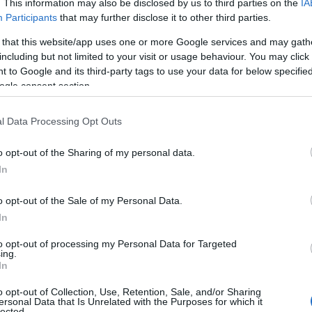
. This information may also be disclosed by us to third parties on the
IA
δα με ...
Participants
that may further disclose it to other third parties.
 that this website/app uses one or more Google services and may gath
 σύσκεψη στην Καστοριά με τον Υπ.
including but not limited to your visit or usage behaviour. You may click 
 to Google and its third-party tags to use your data for below specifi
Τ. Θεοδωρικάκο για τη γούνα
ogle consent section.
ες)
l Data Processing Opt Outs
TEAM
26 ΟΚΤΩΒΡΊΟΥ 2025, 1:12 ΜΜ
εται αυτή την ώρα στο Επιμελητήριο Καστοριάς σύσκεψη για
o opt-out of the Sharing of my personal data.
ύνας, παρουσία του Τάκη Θεοδωρικάκου, Υπουργού ...
In
o opt-out of the Sale of my Personal Data.
α τον Πρόεδρο του Επιμελητηρίου
In
– Συλλυπητήριο ψήφισμα από το ΔΣ
to opt-out of processing my Personal Data for Targeted
ing.
TEAM
29 ΣΕΠΤΕΜΒΡΊΟΥ 2025, 10:00 ΠΜ
In
μβούλιο και το Διοικητικό Προσωπικό του Επιμελητηρίου
o opt-out of Collection, Use, Retention, Sale, and/or Sharing
ι τη θλίψη και τα ειλικρινή του συλλυπητήρια για την ...
ersonal Data that Is Unrelated with the Purposes for which it
lected.