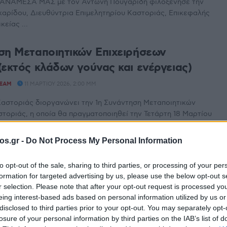
ΑΝΑΜΕΣΑ ΜΑΣ με τον Αντώνη Πουγαρίδη φιλοξένησε την
αρίδου, Διευθύντρια Επιμελητηρίου Καστοριάς, Επικεφαλής
κείας ...
ση Μεταποιητικών Επιχειρήσεων
(εκτός κλάδων γούνας και ενέργειας)
TEAM
11 ΜΑΡΤΊΟΥ 2026, 2:00 ΜΜ
Καστοριάς διοργανώνει την 1η Συνάντηση Μεταποιητικών
τοριάς, η οποία θα πραγματοποιηθεί την Τετάρτη 18 Μαρτίου
os.gr -
Do Not Process My Personal Information
ν Καστοριά με θέμα «Ευκαιρία
to opt-out of the sale, sharing to third parties, or processing of your per
ης Υφιστάμενων ΜΜΕ» τη Δευτέρα 2/3
formation for targeted advertising by us, please use the below opt-out s
r selection. Please note that after your opt-out request is processed y
TEAM
26 ΦΕΒΡΟΥΑΡΊΟΥ 2026, 2:59 ΜΜ
eing interest-based ads based on personal information utilized by us or
disclosed to third parties prior to your opt-out. You may separately opt-
Καστοριάς, σε συνεργασία με την Ειδική Υπηρεσία Δίκαιης
losure of your personal information by third parties on the IAB’s list of
τάβασης (ΕΥΔΑΜ) και την ΚΕΠΑ-ΑΝΕΜ, διοργανώνει