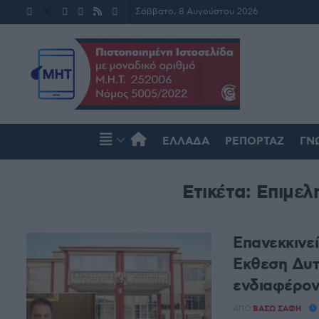
Σάββατο, 8 Αυγούστου 2026
ΕΛΛΆΔΑ
ΡΕΠΟΡΤΆΖ
ΓΝ
Ετικέτα:
Επιμελ
Επανεκκινε
Έκθεση Δυτ
ενδιαφέρον
ΑΠΌ
ΒΆΣΩ ΣΆΦΗ