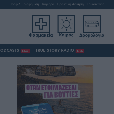
Προφίλ
Διαφήμιση
Καριέρα
Πρακτική Άσκηση
Επικοινωνία
PODCASTS
TRUE STORY RADIO
NEW
LIVE