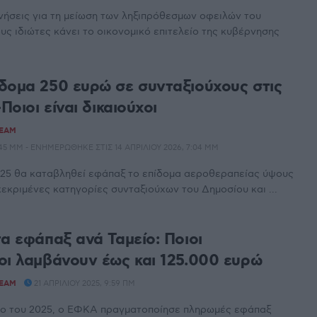
νήσεις για τη μείωση των ληξιπρόθεσμων οφειλών του
υς ιδιώτες κάνει το οικονομικό επιτελείο της κυβέρνησης
δομα 250 ευρώ σε συνταξιούχους στις
-Ποιοι είναι δικαιούχοι
TEAM
:45 ΜΜ - ΕΝΗΜΕΡΏΘΗΚΕ ΣΤΙΣ 14 ΑΠΡΙΛΊΟΥ 2026, 7:04 ΜΜ
2025 θα καταβληθεί εφάπαξ το επίδομα αεροθεραπείας ύψους
εκριμένες κατηγορίες συνταξιούχων του Δημοσίου και ...
α εφάπαξ ανά Ταμείο: Ποιοι
οι λαμβάνουν έως και 125.000 ευρώ​
TEAM
21 ΑΠΡΙΛΊΟΥ 2025, 9:59 ΠΜ
νο του 2025, ο ΕΦΚΑ πραγματοποίησε πληρωμές εφάπαξ