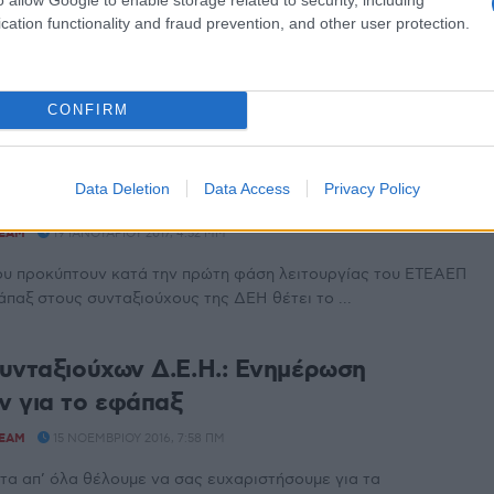
cation functionality and fraud prevention, and other user protection.
λή της εφάπαξ αποζημίωσης συνταξιούχων της ΔΕΗ για όσους
ν εκδοθεί οι αποφάσεις ή αναμένεται να εκδοθούν ...
CONFIRM
υνταξιούχων ΔΕΗ: Υπόμνημα στον Υφυπ.
. Πετρόπουλο για τα προβλήματα στην
Data Deletion
Data Access
Privacy Policy
φάπαξ
TEAM
19 ΙΑΝΟΥΑΡΊΟΥ 2017, 4:52 ΜΜ
ου προκύπτουν κατά την πρώτη φάση λειτουργίας του ΕΤΕΑΕΠ
παξ στους συνταξιούχους της ΔΕΗ θέτει το ...
υνταξιούχων Δ.Ε.Η.: Ενημέρωση
 για το εφάπαξ
TEAM
15 ΝΟΕΜΒΡΊΟΥ 2016, 7:58 ΠΜ
α απ’ όλα θέλουμε να σας ευχαριστήσουμε για τα