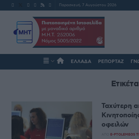
Παρασκευή, 7 Αυγούστου 2026
ΕΛΛΆΔΑ
ΡΕΠΟΡΤΆΖ
ΓΝ
Ετικέτ
Ταχύτερη α
Κινητοποίη
οφειλών
ΑΠΌ
E-PTOLEMEOS 