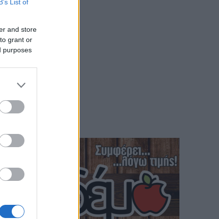
B’s List of
er and store
to grant or
ed purposes