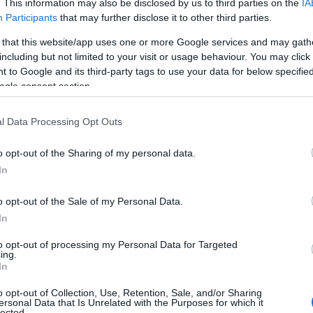
. This information may also be disclosed by us to third parties on the
IA
Participants
that may further disclose it to other third parties.
υ σωματείου μας στην προγραμματισμένη μετάβασή του στην
ίησε μια σειρά επαφών και συναντήσεων. Ειδικότερα: α).
 that this website/app uses one or more Google services and may gath
including but not limited to your visit or usage behaviour. You may click 
 to Google and its third-party tags to use your data for below specifi
ogle consent section.
για την πληρωμή των εφάπαξ από το
l Data Processing Opt Outs
Συνταξιούχων ΔΕΗ
TEAM
27 ΙΟΥΛΊΟΥ 2017, 3:55 ΜΜ
o opt-out of the Sharing of my personal data.
In
 σας είχαμε ενημερώσει πριν από ένα μήνα στις 24/6/2017 με
μετά από τις συναντήσεις που ...
o opt-out of the Sale of my Personal Data.
In
to opt-out of processing my Personal Data for Targeted
υνταξιούχων ΔΕΗ: Συναντήσεις στην
ing.
In
ασφάλιση και εφάπαξ
o opt-out of Collection, Use, Retention, Sale, and/or Sharing
TEAM
25 ΙΟΥΝΊΟΥ 2017, 9:40 ΠΜ
ersonal Data that Is Unrelated with the Purposes for which it
lected.