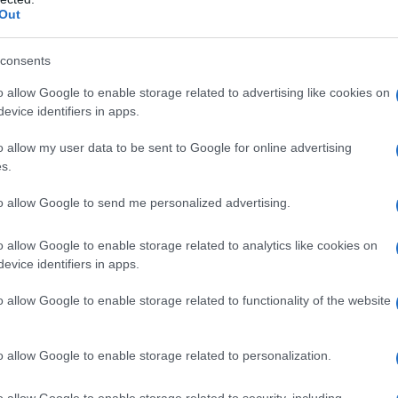
Out
υνέχεια της συνάντησης που είχαμε με τον Υφυπουργό Κοιν.
όπουλο στις 24/5/2017, της επιστολής με αριθμ. ...
consents
o allow Google to enable storage related to advertising like cookies on
evice identifiers in apps.
υνταξιούχων ΔΕΗ: Συναντήσεις στην
θέματα εφάπαξ και απογραφής
o allow my user data to be sent to Google for online advertising
s.
TEAM
22 ΙΟΥΝΊΟΥ 2017, 8:20 ΠΜ
to allow Google to send me personalized advertising.
υνάδελφοι, Το προεδρείο του Σωματείου Συνταξιούχων ΔΕΗ
017 είχε συναντήσεις στην Αθήνα με: Α) τον Πρόεδρο ...
o allow Google to enable storage related to analytics like cookies on
evice identifiers in apps.
o allow Google to enable storage related to functionality of the website
ηση εφάπαξ σε συνταξιούχους της ΔΕΗ
ιούχους που εκδίδονται αποφάσεις έως
o allow Google to enable storage related to personalization.
2014
Η
15 ΜΑΡΤΊΟΥ 2017, 4:04 ΜΜ
o allow Google to enable storage related to security, including