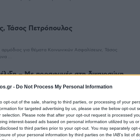
ας, Τάσος Πετρόπουλος
, αρμόδιος για θέματα Κοινωνικών Ασφαλίσεων, Τάσος
να ...
έλιξη – Με προσφυγές στη δικαιοσύνη
os.gr -
Do Not Process My Personal Information
λόγητο πριμ και χωρίς παρακράτηση από το εφάπαξ Την
to opt-out of the sale, sharing to third parties, or processing of your per
formation for targeted advertising by us, please use the below opt-out s
r selection. Please note that after your opt-out request is processed y
υνταξιούχων ΔΕΗ: Συναντήσεις στην
eing interest-based ads based on personal information utilized by us or
συντάξεις και εφάπαξ
disclosed to third parties prior to your opt-out. You may separately opt-
losure of your personal information by third parties on the IAB’s list of
TEAM
3 ΣΕΠΤΕΜΒΡΊΟΥ 2017, 5:09 ΜΜ