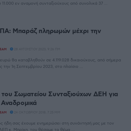
 11.000 εν αναμονή συνταξιούχους από συνολικά 37 ...
ΠΑ: Μπαράζ πληρωμών μέχρι την
TEAM
28 ΑΥΓΟΎΣΤΟΥ 2023, 9:26 ΠΜ
. ευρώ θα καταβληθούν σε 4.119.028 δικαιούχους, από σήμερα
την 1η Σεπτεμβρίου 2023, στο πλαίσιο ...
του Σωματείου Συνταξιούχων ΔΕΗ για
 Αναδρομικά
TEAM
24 ΟΚΤΩΒΡΊΟΥ 2018, 7:25 ΜΜ
ς ήδη σας έχουμε ενημερώσει στη συνάντησή μας με τον
ΕΠ κ. Μπρίκη, του θέσαμε το θέμα ...