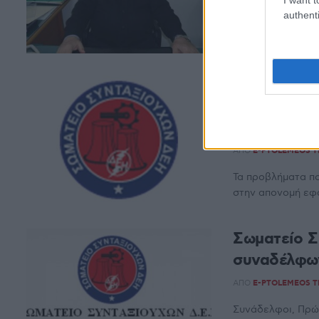
authenti
Ξεκινά η καταβο
δικαιούχους έχου
Σωματείο Σ
Εργασίας Τ
απονομή ε
ΑΠΌ
E-PTOLEMEOS 
Τα προβλήματα π
στην απονομή εφά
Σωματείο Σ
συναδέλφων
ΑΠΌ
E-PTOLEMEOS 
Συνάδελφοι, Πρώτ