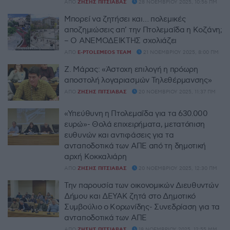
ΑΠΌ
ΖΉΣΗΣ ΠΙΤΣΙΆΒΑΣ
28 ΝΟΕΜΒΡΊΟΥ 2025, 10:56 ΠΜ
Μπορεί να ζητήσει και… πολεμικές
αποζημιώσεις απ’ την Πτολεμαΐδα η Κοζάνη;
– Ο ΑΝΕΜΟΔΕΙΚΤΗΣ σχολιάζει
ΑΠΌ
E-PTOLEMEOS TEAM
21 ΝΟΕΜΒΡΊΟΥ 2025, 8:00 ΠΜ
Ζ. Μάρας: «Άστοχη επιλογή η πρόωρη
αποστολή λογαριασμών Τηλεθέρμανσης»
ΑΠΌ
ΖΉΣΗΣ ΠΙΤΣΙΆΒΑΣ
20 ΝΟΕΜΒΡΊΟΥ 2025, 11:37 ΠΜ
«Υπεύθυνη η Πτολεμαΐδα για τα 630.000
ευρώ»- Θολά επιχειρήματα, μετατόπιση
ευθυνών και αντιφάσεις για τα
ανταποδοτικά των ΑΠΕ από τη δημοτική
αρχή Κοκκαλιάρη
ΑΠΌ
ΖΉΣΗΣ ΠΙΤΣΙΆΒΑΣ
20 ΝΟΕΜΒΡΊΟΥ 2025, 12:30 ΠΜ
Την παρουσία των οικονομικών Διευθυντών
Δήμου και ΔΕΥΑΚ ζητά στο Δημοτικό
Συμβούλιο ο Κορωνίδης- Συνεδρίαση για τα
ανταποδοτικά των ΑΠΕ
ΑΠΌ
ΖΉΣΗΣ ΠΙΤΣΙΆΒΑΣ
18 ΝΟΕΜΒΡΊΟΥ 2025, 12:55 ΜΜ