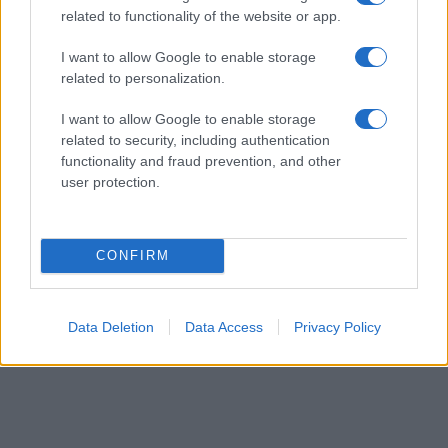
related to functionality of the website or app.
ΡΕΠΟΡΤΆΖ
I want to allow Google to enable storage
Δήμος Κοζάνης: Προστασία του Περιβάλλοντος
related to personalization.
κατά το δοκούν- Η αρνητική γνωμοδότηση στο
I want to allow Google to enable storage
έργο αντλησιοταμίευσης της ΔΕΗ και η νέα
related to security, including authentication
Διεύθυνση στη ΔΕΥΑΚ
functionality and fraud prevention, and other
ΑΠΌ
ΖΉΣΗΣ ΠΙΤΣΙΆΒΑΣ
27 ΜΑΡΤΊΟΥ 2025, 3:39 ΜΜ
user protection.
ΠΕΡΙΣΣΌΤΕΡΑ
DETAILS
CONFIRM
Data Deletion
Data Access
Privacy Policy