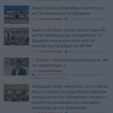
Αιανή: Προσφυγή Προέδρων Κοινοτήτων
και 76 κατοίκων για το Ληξιαρχείο
ΑΠΌ
ΖΉΣΗΣ ΠΙΤΣΙΆΒΑΣ
11 ΝΟΕΜΒΡΊΟΥ 2025, 10:48 ΠΜ
Χωρίς απαντήσεις τα ερωτήματα Κορωνίδη
για την Τηλεθέρμανση του Δρεπάνου- Ο
Δήμαρχος «κρύφτηκε» πίσω από την
απουσία του Προέδρου της ΔΕΥΑΚ
ΑΠΌ
ΖΉΣΗΣ ΠΙΤΣΙΆΒΑΣ
30 ΟΚΤΩΒΡΊΟΥ 2025, 11:59 ΠΜ
Γ. Τζέλλος: «Πραξικοπηματική απόφαση, θα
την ακυρώσουμε…»
ΑΠΌ
ΖΉΣΗΣ ΠΙΤΣΙΆΒΑΣ
21 ΟΚΤΩΒΡΊΟΥ 2025, 1:24 ΜΜ - ΕΝΗΜΕΡΏΘΗΚΕ ΣΤΙΣ 29
ΔΕΚΕΜΒΡΊΟΥ 2025, 5:48 ΜΜ
Ληξιαρχική πράξη «θανάτου» για την Αιανή-
Και με τη βούλα του Δημοτικού Συμβουλίου
η συγχώνευση του Ληξιαρχείου- Απίστευτη
ένταση στη συνεδρίαση και παλινωδίες
Κοκκαλιάρη με την ψηφοφορία