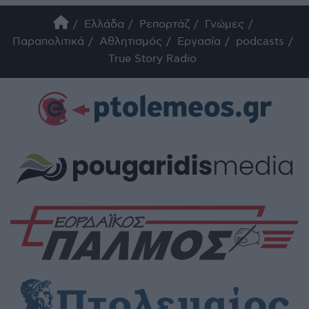
Ελλάδα
Ρεπορτάζ
Γνώμες
Παραπολιτικά
Αθλητισμός
Εργασία
podcasts
True Story Radio