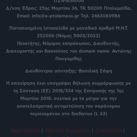
172191636000
Δ/νση Έδρας: 25ης Μαρτίου 36,
ΤΚ 50200 Πτολεμαΐδα,
Email: info@e-ptolemeos.gr Τηλ. 2463080986
Πιστοποιημένη Ιστοσελίδα με μοναδικό αριθμό Μ.Η.Τ.
252006 (Νόμος 5005/2022)
Ιδιοκτήτης, Νόμιμος εκπρόσωπος, Διευθυντής,
Διαχειριστής και δικαιούχος του domain name: Αντώνης
Πουγαρίδης
Διευθύντρια σύνταξης: Βασιλική Σάφη
Η επιχείρηση έχει υπογράψει δήλωση συμμόρφωσης με
τη Σύσταση (ΕΕ) 2018/334 της Επιτροπής της 1ης
Μαρτίου 2018, σχετικά με τα μέτρα για την
αποτελεσματική αντιμετώπιση του παράνομου
περιεχομένου στο διαδίκτυο (L 63)
Όροι Χρήση
ς
|
Πολιτική Απορρήτου
|
Επικοινωνία
|