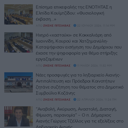
Επίσημα επικεφαλής της ΕΝΟΤΗΤΑΣ η
Ελπίδα Κουϊμτζίδου: «Φυσιολογική
έκβαση…»
ΑΠΌ
ΖΉΣΗΣ ΠΙΤΣΙΆΒΑΣ
22 ΙΟΥΝΊΟΥ 2026, 11:14 ΜΜ
Ηχηρό «χαστούκι» σε Κοκκαλιάρη από
Ιωαννίδη, Κουρού και Χατζημανώλη-
Καταψήφισαν εισήγηση του Δημάρχου που
έχασε την ψηφοφορία για θέμα στήριξης
εργαζομένων
ΑΠΌ
ΖΉΣΗΣ ΠΙΤΣΙΆΒΑΣ
11 ΜΑΪ́ΟΥ 2026, 11:32 ΜΜ
Νέες προσφυγές για το ληξιαρχείο Αιανής-
Αντιπολίτευση και Πρόεδροι Κοινοτήτων
ζητάνε συζήτηση του θέματος στο Δημοτικό
Συμβούλιο Κοζάνης
ΑΠΌ
ΖΉΣΗΣ ΠΙΤΣΙΆΒΑΣ
22 ΑΠΡΙΛΊΟΥ 2026, 11:24 ΠΜ
“Αναβολή, Ακύρωση, Αναστολή, Διαταγή,
Φίμωση, παρανομία” – Ο π. Δήμαρχος
Αιανής Γιώργος Τζέλλος για τις εξελίξεις στο
Ληξιαρχείο Αιανής