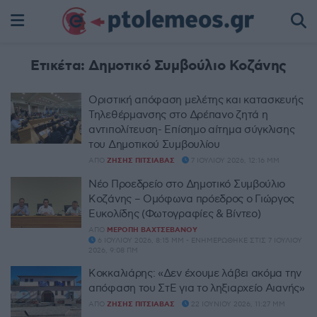
Ετικέτα:
Δημοτικό Συμβούλιο Κοζάνης
Οριστική απόφαση μελέτης και κατασκευής
Τηλεθέρμανσης στο Δρέπανο ζητά η
αντιπολίτευση- Επίσημο αίτημα σύγκλισης
του Δημοτικού Συμβουλίου
ΑΠΌ
ΖΉΣΗΣ ΠΙΤΣΙΆΒΑΣ
7 ΙΟΥΛΊΟΥ 2026, 12:16 ΜΜ
Νέο Προεδρείο στο Δημοτικό Συμβούλιο
Κοζάνης – Ομόφωνα πρόεδρος ο Γιώργος
Ευκολίδης (Φωτογραφίες & Βίντεο)
ΑΠΌ
ΜΕΡΌΠΗ ΒΑΧΤΣΕΒΆΝΟΥ
6 ΙΟΥΛΊΟΥ 2026, 8:15 ΜΜ - ΕΝΗΜΕΡΏΘΗΚΕ ΣΤΙΣ 7 ΙΟΥΛΊΟΥ
2026, 9:08 ΠΜ
Κοκκαλιάρης: «Δεν έχουμε λάβει ακόμα την
απόφαση του ΣτΕ για το ληξιαρχείο Αιανής»
ΑΠΌ
ΖΉΣΗΣ ΠΙΤΣΙΆΒΑΣ
22 ΙΟΥΝΊΟΥ 2026, 11:27 ΜΜ