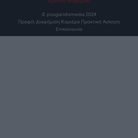
Κρατική διαφήμιση
© pougaridismedia 2024
Προφίλ
Διαφήμιση
Καριέρα
Πρακτική Άσκηση
Επικοινωνία