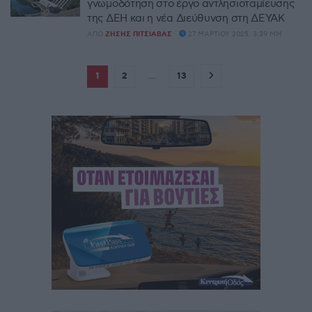
γνωμοδότηση στο έργο αντλησιοταμίευσης
της ΔΕΗ και η νέα Διεύθυνση στη ΔΕΥΑΚ
ΑΠΌ
ΖΉΣΗΣ ΠΙΤΣΙΆΒΑΣ
27 ΜΑΡΤΊΟΥ 2025, 3:39 ΜΜ
1
2
…
13