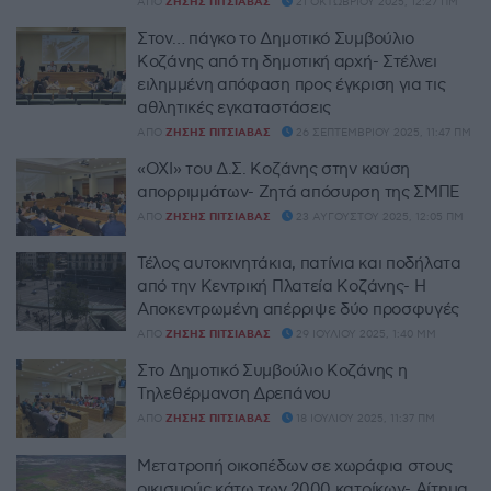
ΑΠΌ
ΖΉΣΗΣ ΠΙΤΣΙΆΒΑΣ
21 ΟΚΤΩΒΡΊΟΥ 2025, 12:27 ΠΜ
Στον… πάγκο το Δημοτικό Συμβούλιο
Κοζάνης από τη δημοτική αρχή- Στέλνει
ειλημμένη απόφαση προς έγκριση για τις
αθλητικές εγκαταστάσεις
ΑΠΌ
ΖΉΣΗΣ ΠΙΤΣΙΆΒΑΣ
26 ΣΕΠΤΕΜΒΡΊΟΥ 2025, 11:47 ΠΜ
«ΟΧΙ» του Δ.Σ. Κοζάνης στην καύση
απορριμμάτων- Ζητά απόσυρση της ΣΜΠΕ
ΑΠΌ
ΖΉΣΗΣ ΠΙΤΣΙΆΒΑΣ
23 ΑΥΓΟΎΣΤΟΥ 2025, 12:05 ΠΜ
Τέλος αυτοκινητάκια, πατίνια και ποδήλατα
από την Κεντρική Πλατεία Κοζάνης- Η
Αποκεντρωμένη απέρριψε δύο προσφυγές
ΑΠΌ
ΖΉΣΗΣ ΠΙΤΣΙΆΒΑΣ
29 ΙΟΥΛΊΟΥ 2025, 1:40 ΜΜ
Στο Δημοτικό Συμβούλιο Κοζάνης η
Τηλεθέρμανση Δρεπάνου
ΑΠΌ
ΖΉΣΗΣ ΠΙΤΣΙΆΒΑΣ
18 ΙΟΥΛΊΟΥ 2025, 11:37 ΠΜ
Μετατροπή οικοπέδων σε χωράφια στους
οικισμούς κάτω των 2000 κατοίκων- Αίτημα