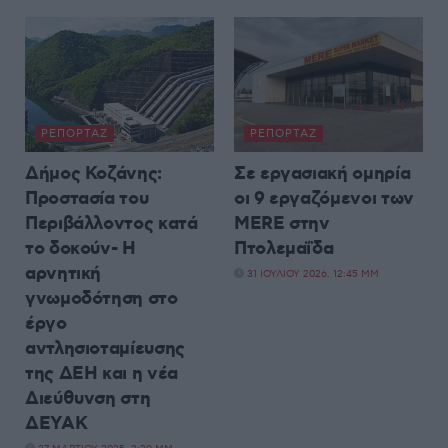
ΡΕΠΟΡΤΆΖ
ΡΕΠΟΡΤΆΖ
Δήμος Κοζάνης:
Σε εργασιακή ομηρία
Προστασία του
οι 9 εργαζόμενοι των
Περιβάλλοντος κατά
MERE στην
το δοκούν- Η
Πτολεμαΐδα
αρνητική
31 ΙΟΥΛΊΟΥ 2026, 12:45 ΜΜ
γνωμοδότηση στο
έργο
αντλησιοταμίευσης
της ΔΕΗ και η νέα
Διεύθυνση στη
ΔΕΥΑΚ