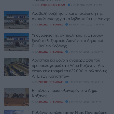
ΑΠΌ
E-PTOLEMEOS TEAM
2 ΑΠΡΙΛΊΟΥ 2026, 1:15 ΜΜ
Αναβολή συζήτησης και αποχώρηση της
αντιπολίτευσης για το ληξιαρχείο της Αιανής
ΑΠΌ
ΖΉΣΗΣ ΠΙΤΣΙΆΒΑΣ
30 ΜΑΡΤΊΟΥ 2026, 11:48 ΜΜ
Υπογραφές της αντιπολίτευσης φέρνουν
ξανά το ληξιαρχείο Αιανής στο Δημοτικό
Συμβούλιο Κοζάνης
ΑΠΌ
ΖΉΣΗΣ ΠΙΤΣΙΆΒΑΣ
9 ΜΑΡΤΊΟΥ 2026, 12:50 ΜΜ
Λογιστική και μόνο η αναμόρφωση του
προϋπολογισμού στο Δήμο Κοζάνης- Δεν
έχουν επιστραφεί τα 632.000 ευρώ από τις
ΑΠΕ των Κοινοτήτων
ΑΠΌ
ΖΉΣΗΣ ΠΙΤΣΙΆΒΑΣ
5 ΜΑΡΤΊΟΥ 2026, 12:56 ΜΜ
Επιτέλους προϋπολογισμός στο Δήμο
Κοζάνης
ΑΠΌ
ΖΉΣΗΣ ΠΙΤΣΙΆΒΑΣ
3 ΜΑΡΤΊΟΥ 2026, 1:19 ΜΜ
Πυλώνες υψηλής τάσης Νέας Ποντοκώμης: