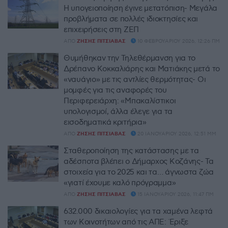
Η υπογειοποίηση έγινε μετατόπιση- Μεγάλα
προβλήματα σε πολλές ιδιοκτησίες και
επιχειρήσεις στη ΖΕΠ
ΑΠΌ
ΖΉΣΗΣ ΠΙΤΣΙΆΒΑΣ
10 ΦΕΒΡΟΥΑΡΊΟΥ 2026, 12:26 ΠΜ
Θυμήθηκαν την Τηλεθέρμανση για το
Δρέπανο Κοκκαλιάρης και Ματιάκης μετά το
«ναυάγιο» με τις αντλίες θερμότητας- Οι
μομφές για τις αναφορές του
Περιφερειάρχη: «Μπακαλίστικοι
υπολογισμοί, άλλα έλεγε για τα
εισοδηματικά κριτήρια»
ΑΠΌ
ΖΉΣΗΣ ΠΙΤΣΙΆΒΑΣ
20 ΙΑΝΟΥΑΡΊΟΥ 2026, 12:51 ΜΜ
Σταθεροποίηση της κατάστασης με τα
αδέσποτα βλέπει ο Δήμαρχος Κοζάνης- Τα
στοιχεία για το 2025 και τα… άγνωστα ζώα
«γιατί έχουμε καλό πρόγραμμα»
ΑΠΌ
ΖΉΣΗΣ ΠΙΤΣΙΆΒΑΣ
15 ΙΑΝΟΥΑΡΊΟΥ 2026, 11:47 ΠΜ
632.000 δικαιολογίες για τα χαμένα λεφτά
των Κοινοτήτων από τις ΑΠΕ: Έριξε