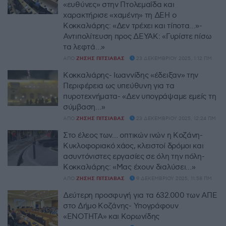
«ευθύνες» στην Πτολεμαΐδα και
χαρακτήρισε «χαμένη» τη ΔΕΗ ο
Κοκκαλιάρης: «Δεν τρέχει και τίποτα…»-
Αντιπολίτευση προς ΔΕΥΑΚ: «Γυρίστε πίσω
τα λεφτά…»
ΑΠΌ
ΖΉΣΗΣ ΠΙΤΣΙΆΒΑΣ
23 ΔΕΚΕΜΒΡΊΟΥ 2025, 1:12 ΠΜ
Κοκκαλιάρης- Ιωαννίδης «έδειξαν» την
Περιφέρεια ως υπεύθυνη για τα
πυροτεχνήματα- «Δεν υπογράψαμε εμείς τη
σύμβαση…»
ΑΠΌ
ΖΉΣΗΣ ΠΙΤΣΙΆΒΑΣ
23 ΔΕΚΕΜΒΡΊΟΥ 2025, 12:24 ΠΜ
Στο έλεος των… οπτικών ινών η Κοζάνη-
Κυκλοφοριακό χάος, κλειστοί δρόμοι και
ασυντόνιστες εργασίες σε όλη την πόλη-
Κοκκαλιάρης: «Μας έχουν διαλύσει…»
ΑΠΌ
ΖΉΣΗΣ ΠΙΤΣΙΆΒΑΣ
9 ΔΕΚΕΜΒΡΊΟΥ 2025, 11:58 ΠΜ
Δεύτερη προσφυγή για τα 632.000 των ΑΠΕ
στο Δήμο Κοζάνης- Υπογράφουν
«ΕΝΟΤΗΤΑ» και Κορωνίδης