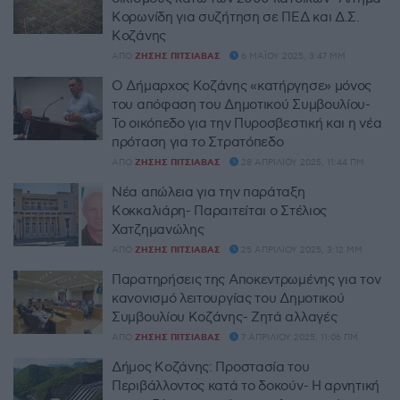
Κορωνίδη για συζήτηση σε ΠΕΔ και Δ.Σ.
Κοζάνης
ΑΠΌ
ΖΉΣΗΣ ΠΙΤΣΙΆΒΑΣ
6 ΜΑΪ́ΟΥ 2025, 3:47 ΜΜ
Ο Δήμαρχος Κοζάνης «κατήργησε» μόνος
του απόφαση του Δημοτικού Συμβουλίου-
Το οικόπεδο για την Πυροσβεστική και η νέα
πρόταση για το Στρατόπεδο
ΑΠΌ
ΖΉΣΗΣ ΠΙΤΣΙΆΒΑΣ
28 ΑΠΡΙΛΊΟΥ 2025, 11:44 ΠΜ
Νέα απώλεια για την παράταξη
Κοκκαλιάρη- Παραιτείται ο Στέλιος
Χατζημανώλης
ΑΠΌ
ΖΉΣΗΣ ΠΙΤΣΙΆΒΑΣ
25 ΑΠΡΙΛΊΟΥ 2025, 3:12 ΜΜ
Παρατηρήσεις της Αποκεντρωμένης για τον
κανονισμό λειτουργίας του Δημοτικού
Συμβουλίου Κοζάνης- Ζητά αλλαγές
ΑΠΌ
ΖΉΣΗΣ ΠΙΤΣΙΆΒΑΣ
7 ΑΠΡΙΛΊΟΥ 2025, 11:06 ΠΜ
Δήμος Κοζάνης: Προστασία του
Περιβάλλοντος κατά το δοκούν- Η αρνητική