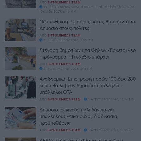
ΑΠΌ
E-PTOLEMEOS TEAM
29 ΣΕΠΤΕΜΒΡΊΟΥ 2024, 8:00 ΠΜ - ΕΝΗΜΕΡΏΘΗΚΕ ΣΤΙΣ 10
ΙΟΥΝΊΟΥ 2025, 6:46 ΜΜ
Νέα ρύθμιση: Σε πόσες μέρες θα απαντά το
Δημόσιο στους πολίτες
ΑΠΌ
E-PTOLEMEOS TEAM
21 ΣΕΠΤΕΜΒΡΊΟΥ 2024, 7:00 ΜΜ
Στέγαση δημοσίων υπαλλήλων -Έρχεται νέο
“πρόγραμμα” -Τι σχέδιο υπάρχει
ΑΠΌ
E-PTOLEMEOS TEAM
21 ΣΕΠΤΕΜΒΡΊΟΥ 2024, 8:15 ΠΜ
Αναδρομικά: Επιστροφή ποσών 100 έως 280
ευρώ θα λάβουν δημόσιοι υπάλληλοι –
υπάλληλοι ΟΤΑ
ΑΠΌ
E-PTOLEMEOS TEAM
3 ΑΥΓΟΎΣΤΟΥ 2024, 12:36 ΜΜ
Δημόσιο: Ξεκινούν πάλι δάνεια για
υπαλλήλους -Δικαιούχοι, διαδικασία,
προϋποθέσεις
ΑΠΌ
E-PTOLEMEOS TEAM
3 ΑΥΓΟΎΣΤΟΥ 2024, 11:00 ΠΜ
ΔΕΚΟ: Σαρωτικές αλλαγές ετοιμάζει ο