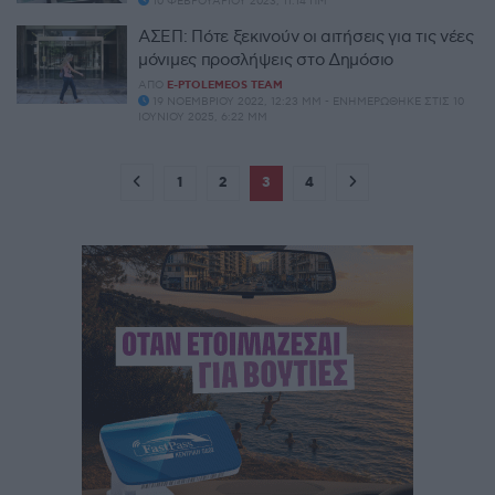
10 ΦΕΒΡΟΥΑΡΊΟΥ 2023, 11:14 ΠΜ
ΑΣΕΠ: Πότε ξεκινούν οι αιτήσεις για τις νέες
μόνιμες προσλήψεις στο Δημόσιο
ΑΠΌ
E-PTOLEMEOS TEAM
19 ΝΟΕΜΒΡΊΟΥ 2022, 12:23 ΜΜ - ΕΝΗΜΕΡΏΘΗΚΕ ΣΤΙΣ 10
ΙΟΥΝΊΟΥ 2025, 6:22 ΜΜ
1
2
3
4