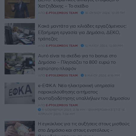
Χατζηδάκης – Το σχέδιο
ΑΠΌ
E-PTOLEMEOS TEAM
18 ΙΟΥΝΊΟΥ 2024, 10:25 ΠΜ
Κακά μαντάτα για χιλιάδες εργαζόμενους:
Εξαήμερη εργασία για Δημόσιο, ΔΕΚΟ,
τράπεζες
ΑΠΌ
E-PTOLEMEOS TEAM
12 ΜΑΪ́ΟΥ 2024, 12:50 ΜΜ
Αυτό είναι το σχέδιο για το bonus στο
Δημόσιο – Πλησιάζει τα 800 ευρώ το
κατώτατο πλαφόν
ΑΠΌ
E-PTOLEMEOS TEAM
8 ΜΑΪ́ΟΥ 2024, 4:16 ΜΜ
e-ΕΦΚΑ: Νέα ηλεκτρονική υπηρεσία
παρακολούθησης αιτήματος
συνταξιοδότησης υπαλλήλων του Δημοσίου
ΑΠΌ
E-PTOLEMEOS TEAM
9 ΝΟΕΜΒΡΊΟΥ 2023, 2:18 ΜΜ - ΕΝΗΜΕΡΏΘΗΚΕ ΣΤΙΣ 14
ΑΠΡΙΛΊΟΥ 2026, 7:04 ΜΜ
Η εγκύκλιος για τις αυξήσεις στους μισθούς
στο Δημόσιο και στους ενστόλους –