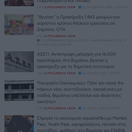
Παραδείγματα και πίνακες
ΑΠΌ
E-PTOLEMEOS TEAM
22 ΟΚΤΩΒΡΊΟΥ 2023, 12:29 ΜΜ
“Βγαίνει” η Προκήρυξη 1.843 μονίμων και
αορίστου χρόνου θέσεων εργασίας σε
Δημόσιο, ΟΤΑ
ΑΠΌ
E-PTOLEMEOS TEAM
29 ΣΕΠΤΕΜΒΡΊΟΥ 2023, 8:45 ΠΜ - ΕΝΗΜΕΡΏΘΗΚΕ ΣΤΙΣ 10
ΙΟΥΝΊΟΥ 2025, 6:53 ΜΜ
ΑΣΕΠ: Αντίστροφη μέτρηση για 16.000
προσλήψεις στο δημόσιο, βγαίνει η
προκήρυξη για τη δημοτική αστυνομία
ΑΠΌ
E-PTOLEMEOS TEAM
20 ΙΟΥΛΊΟΥ 2023, 9:28 ΠΜ
Υπουργείο Οικονομικών: Πότε και πόσα θα
πάρουν νέοι, συνταξιούχοι, οικογένειες με
παιδιά, δημόσιοι υπάλληλοι και ιδιοκτήτες
ακινήτων
ΑΠΌ
E-PTOLEMEOS TEAM
20 ΙΟΥΛΊΟΥ 2023, 8:49 ΠΜ
Σήμερα το οικονομικό νομοσχέδιο με Market
Pass, Youth Pass, αφορολόγητο, πέναλτι στις
συντάξεις, μισθούς στο δημόσιο και ΕΝΦΙΑ