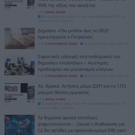
90% της αξίας του ακινήτου
ΑΠΌ
ΒΆΣΩ ΣΆΦΗ
20 ΙΑΝΟΥΑΡΊΟΥ 2025, 7:11 ΜΜ - ΕΝΗΜΕΡΏΘΗΚΕ ΣΤΙΣ 10
ΙΟΥΝΊΟΥ 2025, 6:43 ΜΜ
Δημόσιο: «13ο μισθό» έως το 2027
προανήγγειλε ο Πετραλιάς
ΑΠΌ
E-PTOLEMEOS TEAM
14 ΙΑΝΟΥΑΡΊΟΥ 2025, 8:02 ΠΜ
Σαρωτικές αλλαγές στα πειθαρχικά των
δημοσίων υπαλλήλων – Αυστηρές
προθεσμίες και μηχανισμός ελέγχου
ΑΠΌ
E-PTOLEMEOS TEAM
10 ΙΑΝΟΥΑΡΊΟΥ 2025, 6:57 ΜΜ
Αλ. Βράκα: Αιτήσεις μέχρι 22/11 για τις 1.113
μόνιμες θέσεις εργασίας
ΑΠΌ
ΒΆΣΩ ΣΆΦΗ
11 ΝΟΕΜΒΡΊΟΥ 2024, 5:29 ΜΜ - ΕΝΗΜΕΡΏΘΗΚΕ ΣΤΙΣ 10
ΙΟΥΝΊΟΥ 2025, 6:43 ΜΜ
Τα δημόσια αρχεία επιτέλους
ψηφιοποιούνται – Ξεκινά η διαδικασία για
1,2 δις σελίδες με προϋπολογισμό 590 εκατ.