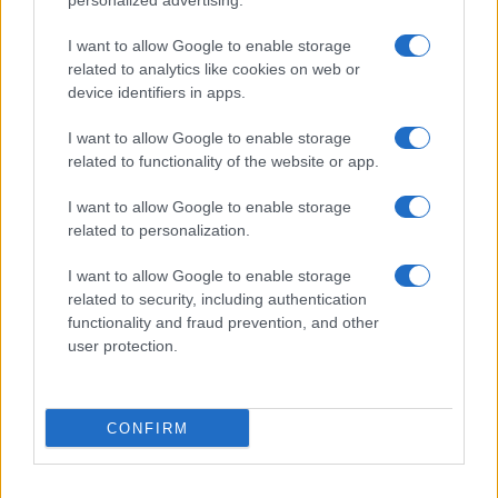
personalized advertising.
I want to allow Google to enable storage
related to analytics like cookies on web or
device identifiers in apps.
ΕΛΛΆΔΑ
I want to allow Google to enable storage
ΑΣΕΠ: Πότε ξεκινούν οι αιτήσεις για τις νέες
related to functionality of the website or app.
μόνιμες προσλήψεις στο Δημόσιο
I want to allow Google to enable storage
ΑΠΌ
E-PTOLEMEOS TEAM
19 ΝΟΕΜΒΡΊΟΥ 2022, 12:23 ΜΜ - ΕΝΗΜΕΡΏΘΗΚΕ ΣΤΙΣ 10 ΙΟΥΝΊΟΥ 2025, 6:22 ΜΜ
related to personalization.
ΠΕΡΙΣΣΌΤΕΡΑ
DETAILS
I want to allow Google to enable storage
related to security, including authentication
functionality and fraud prevention, and other
user protection.
CONFIRM