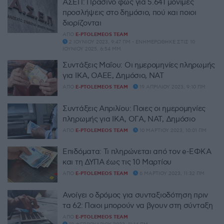
ΑΣΕΠ: Πράσινο φως για 5.641 μόνιμες
προσλήψεις στο δημόσιο, πού και ποιοι
διορίζονται
ΑΠΌ
E-PTOLEMEOS TEAM
2 ΙΟΥΝΊΟΥ 2023, 9:47 ΠΜ - ΕΝΗΜΕΡΏΘΗΚΕ ΣΤΙΣ 10
ΙΟΥΝΊΟΥ 2025, 6:54 ΜΜ
Συντάξεις Μαΐου: Οι ημερομηνίες πληρωμής
για ΙΚΑ, ΟΑΕΕ, Δημόσιο, ΝΑΤ
ΑΠΌ
E-PTOLEMEOS TEAM
19 ΑΠΡΙΛΊΟΥ 2023, 9:10 ΠΜ
Συντάξεις Απριλίου: Ποιες οι ημερομηνίες
πληρωμής για ΙΚΑ, ΟΓΑ, ΝΑΤ, Δημόσιο
ΑΠΌ
E-PTOLEMEOS TEAM
10 ΜΑΡΤΊΟΥ 2023, 10:01 ΠΜ
Επιδόματα: Τι πληρώνεται από τον e-ΕΦΚΑ
και τη ΔΥΠΑ έως τις 10 Μαρτίου
ΑΠΌ
E-PTOLEMEOS TEAM
6 ΜΑΡΤΊΟΥ 2023, 11:32 ΠΜ
Ανοίγει ο δρόμος για συνταξιοδότηση πριν
τα 62: Ποιοι μπορούν να βγουν στη σύνταξη
ΑΠΌ
E-PTOLEMEOS TEAM