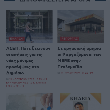
ΕΛΛΆΔΑ
ΡΕΠΟΡΤΆΖ
ΑΣΕΠ: Πότε ξεκινούν
Σε εργασιακή ομηρία
οι αιτήσεις για τις
οι 9 εργαζόμενοι των
νέες μόνιμες
MERE στην
προσλήψεις στο
Πτολεμαΐδα
Δημόσιο
31 ΙΟΥΛΊΟΥ 2026, 12:45 ΜΜ
19 ΝΟΕΜΒΡΊΟΥ 2022, 12:23 ΜΜ -
ΕΝΗΜΕΡΏΘΗΚΕ ΣΤΙΣ 10 ΙΟΥΝΊΟΥ
2025, 6:22 ΜΜ