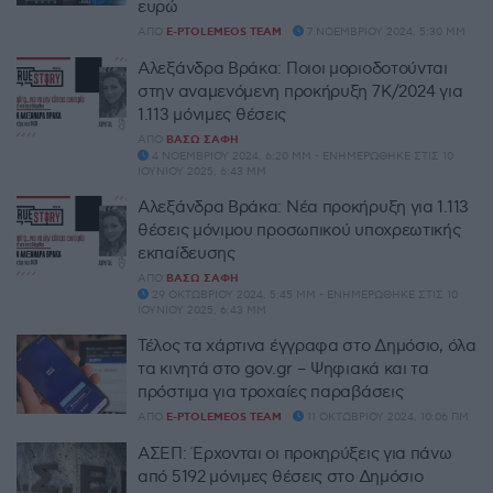
ευρώ
ΑΠΌ
E-PTOLEMEOS TEAM
7 ΝΟΕΜΒΡΊΟΥ 2024, 5:30 ΜΜ
Αλεξάνδρα Βράκα: Ποιοι μοριοδοτούνται
στην αναμενόμενη προκήρυξη 7Κ/2024 για
1.113 μόνιμες θέσεις
ΑΠΌ
ΒΆΣΩ ΣΆΦΗ
4 ΝΟΕΜΒΡΊΟΥ 2024, 6:20 ΜΜ - ΕΝΗΜΕΡΏΘΗΚΕ ΣΤΙΣ 10
ΙΟΥΝΊΟΥ 2025, 6:43 ΜΜ
Αλεξάνδρα Βράκα: Νέα προκήρυξη για 1.113
θέσεις μόνιμου προσωπικού υποχρεωτικής
εκπαίδευσης
ΑΠΌ
ΒΆΣΩ ΣΆΦΗ
29 ΟΚΤΩΒΡΊΟΥ 2024, 5:45 ΜΜ - ΕΝΗΜΕΡΏΘΗΚΕ ΣΤΙΣ 10
ΙΟΥΝΊΟΥ 2025, 6:43 ΜΜ
Τέλος τα χάρτινα έγγραφα στο Δημόσιο, όλα
τα κινητά στο gov.gr – Ψηφιακά και τα
πρόστιμα για τροχαίες παραβάσεις
ΑΠΌ
E-PTOLEMEOS TEAM
11 ΟΚΤΩΒΡΊΟΥ 2024, 10:06 ΠΜ
ΑΣΕΠ: Έρχονται οι προκηρύξεις για πάνω
από 5192 μόνιμες θέσεις στο Δημόσιο