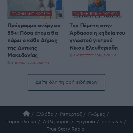
ΤΑ ΣΗΜΑΝΤΙΚΟΤΕΡΑ
ΤΟΠΙΚΉ ΕΠΙΚΑΙΡΌΤΗΤΑ
Πρόγραμμα ανέργων
Την Πέμπτη στην
55+: Πόσα άτομα θα
Άρδασσα η κηδεία του
πάρει ο κάθε Δήμος
γνωστού γιατρού
της Δυτικής
Νίκου Ελευθεριάδη
Μακεδονίας
4 ΑΥΓΟΎΣΤΟΥ 2026, 7:08 ΜΜ
31 ΙΟΥΛΊΟΥ 2026, 7:00 ΜΜ
Δείτε όλη τη ροή ειδήσεων
Ελλάδα
Ρεπορτάζ
Γνώμες
Παραπολιτικά
Αθλητισμός
Εργασία
podcasts
True Story Radio