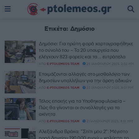
Ετικέτα:
Δημόσιο
Δημόσιο: Για πρώτη φορά χαρτογραφήθηκε
το σύνολό του – Τα 20 υπουργεία που
ελέγχουν 823 φορείς και τα… ευτράπελα
ΑΠΌ
E-PTOLEMEOS TEAM
25 ΙΑΝΟΥΑΡΊΟΥ 2025, 2:02 ΜΜ
Ετοιμάζονται αλλαγές στο μισθολόγιο των
δημοσίων υπαλλήλων για την άρση αδικιών
ΑΠΌ
E-PTOLEMEOS TEAM
22 ΙΑΝΟΥΑΡΊΟΥ 2025, 8:01 ΜΜ
Τέλος εποχής για τα Υποθηκοφυλακεία –
Πώς θα γίνονται οι συναλλαγές για τα
ακίνητα
ΑΠΌ
E-PTOLEMEOS TEAM
21 ΙΑΝΟΥΑΡΊΟΥ 2025, 8:01 ΜΜ
Αλεξάνδρα Βράκα: ”Σπίτι μου 2”: Μέγιστο
ποσό δανείου 190.000 ευρώ – καλύπτει το