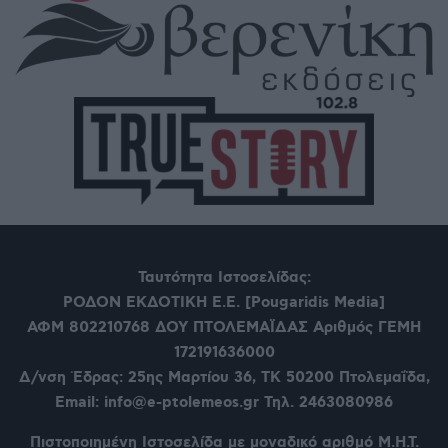
Ταυτότητα Ιστοσελίδας:
ΡΟΔΟΝ ΕΚΔΟΤΙΚΗ Ε.Ε. [Pougaridis Media]
ΑΦΜ 802210768
ΔΟΥ ΠΤΟΛΕΜΑΪΔΑΣ Αριθμός ΓΕΜΗ
172191636000
Δ/νση Έδρας: 25ης Μαρτίου 36,
ΤΚ 50200 Πτολεμαΐδα,
Email: info@e-ptolemeos.gr Τηλ. 2463080986
Πιστοποιημένη Ιστοσελίδα με μοναδικό αριθμό Μ.Η.Τ.