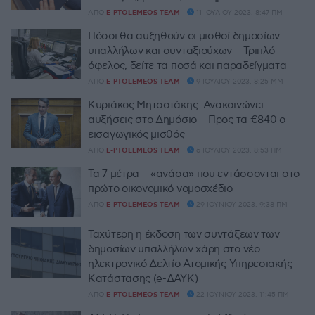
ΑΠΌ
E-PTOLEMEOS TEAM
11 ΙΟΥΛΊΟΥ 2023, 8:47 ΠΜ
Πόσοι θα αυξηθούν οι μισθοί δημοσίων
υπαλλήλων και συνταξιούχων – Τριπλό
όφελος, δείτε τα ποσά και παραδείγματα
ΑΠΌ
E-PTOLEMEOS TEAM
9 ΙΟΥΛΊΟΥ 2023, 8:25 ΜΜ
Κυριάκος Μητσοτάκης: Ανακοινώνει
αυξήσεις στο Δημόσιο – Προς τα €840 ο
εισαγωγικός μισθός
ΑΠΌ
E-PTOLEMEOS TEAM
6 ΙΟΥΛΊΟΥ 2023, 8:53 ΠΜ
Τα 7 μέτρα – «ανάσα» που εντάσσονται στο
πρώτο οικονομικό νομοσχέδιο
ΑΠΌ
E-PTOLEMEOS TEAM
29 ΙΟΥΝΊΟΥ 2023, 9:38 ΠΜ
Ταχύτερη η έκδοση των συντάξεων των
δημοσίων υπαλλήλων χάρη στο νέο
ηλεκτρονικό Δελτίο Ατομικής Υπηρεσιακής
Κατάστασης (e-ΔΑΥΚ)
ΑΠΌ
E-PTOLEMEOS TEAM
22 ΙΟΥΝΊΟΥ 2023, 11:45 ΠΜ