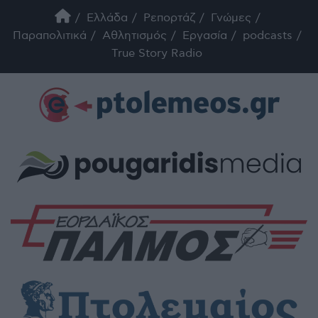
Ελλάδα
Ρεπορτάζ
Γνώμες
Παραπολιτικά
Αθλητισμός
Εργασία
podcasts
True Story Radio