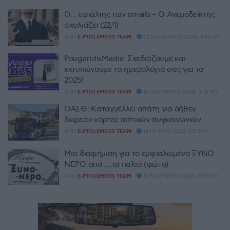
Ο… εφιάλτης των emails – Ο Ανεμοδείκτης
σχολιάζει (22/1)
ΑΠΌ
E-PTOLEMEOS TEAM
22 ΙΑΝΟΥΑΡΊΟΥ 2025, 8:00 ΠΜ
PougaridisMedia: Σχεδιάζουμε και
εκτυπώνουμε τα ημερολόγιά σας για το
2025!
ΑΠΌ
E-PTOLEMEOS TEAM
15 ΝΟΕΜΒΡΊΟΥ 2024, 5:18 ΜΜ
ΟΑΣΘ: Καταγγέλλει απάτη για δήθεν
δωρεάν κάρτες αστικών συγκοινωνιών
ΑΠΌ
E-PTOLEMEOS TEAM
18 ΙΟΥΝΊΟΥ 2024, 1:21 ΜΜ
Μια διαφήμιση για το εμφιαλωμένο ΞΥΝΟ
ΝΕΡΟ από ….τα παλιά (φώτο)
ΑΠΌ
E-PTOLEMEOS TEAM
10 ΝΟΕΜΒΡΊΟΥ 2023, 8:38 ΠΜ