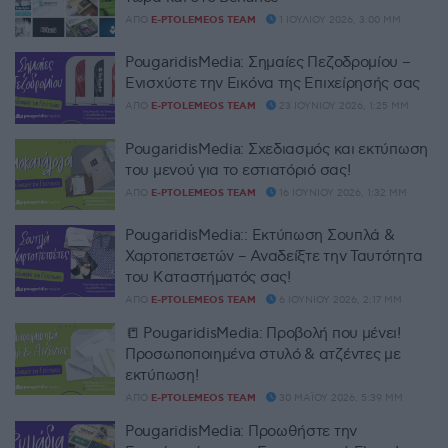
ΑΠΌ
E-PTOLEMEOS TEAM
1 ΙΟΥΛΊΟΥ 2026, 3:00 ΜΜ
PougaridisMedia: Σημαίες Πεζοδρομίου –
Ενισχύστε την Εικόνα της Επιχείρησής σας
ΑΠΌ
E-PTOLEMEOS TEAM
23 ΙΟΥΝΊΟΥ 2026, 1:25 ΜΜ
PougaridisMedia: Σχεδιασμός και εκτύπωση
του μενού για το εστιατόριό σας!
ΑΠΌ
E-PTOLEMEOS TEAM
16 ΙΟΥΝΊΟΥ 2026, 1:32 ΜΜ
PougaridisMedia:: Εκτύπωση Σουπλά &
Χαρτοπετσετών – Αναδείξτε την Ταυτότητα
του Καταστήματός σας!
ΑΠΌ
E-PTOLEMEOS TEAM
6 ΙΟΥΝΊΟΥ 2026, 2:17 ΜΜ
📒 PougaridisMedia: Προβολή που μένει!
Προσωποποιημένα στυλό & ατζέντες με
εκτύπωση!
ΑΠΌ
E-PTOLEMEOS TEAM
30 ΜΑΪ́ΟΥ 2026, 5:39 ΜΜ
PougaridisMedia: Προωθήστε την