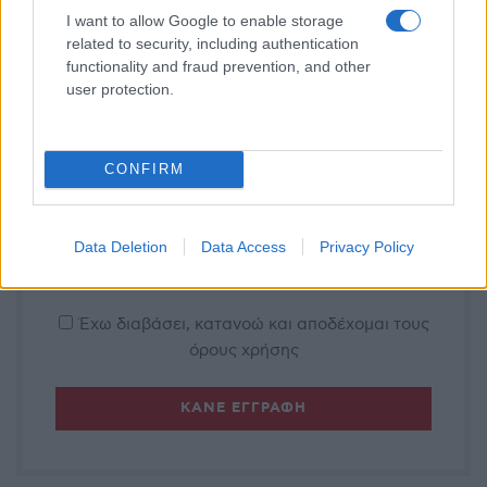
I want to allow Google to enable storage
related to security, including authentication
functionality and fraud prevention, and other
user protection.
Η ημερήσια ενημέρωσή σου
E-PTOLEMEOS.GR
CONFIRM
NEWSLETTER
Data Deletion
Data Access
Privacy Policy
Έχω διαβάσει, κατανοώ και αποδέχομαι τους
όρους χρήσης