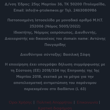
Δ/νση Έδρας: 25ης Μαρτίου 36,
ΤΚ 50200 Πτολεμαΐδα,
Email: info@e-ptolemeos.gr Τηλ. 2463080986
Πιστοποιημένη Ιστοσελίδα με μοναδικό αριθμό Μ.Η.Τ.
252006 (Νόμος 5005/2022)
Ιδιοκτήτης, Νόμιμος εκπρόσωπος, Διευθυντής,
Διαχειριστής και δικαιούχος του domain name: Αντώνης
Πουγαρίδης
Διευθύντρια σύνταξης: Βασιλική Σάφη
Η επιχείρηση έχει υπογράψει δήλωση συμμόρφωσης με
τη Σύσταση (ΕΕ) 2018/334 της Επιτροπής της 1ης
Μαρτίου 2018, σχετικά με τα μέτρα για την
αποτελεσματική αντιμετώπιση του παράνομου
περιεχομένου στο διαδίκτυο (L 63)
Όροι Χρήση
ς
|
Πολιτική Απορρήτου
|
Επικοινωνία
|
Κρατική διαφήμιση