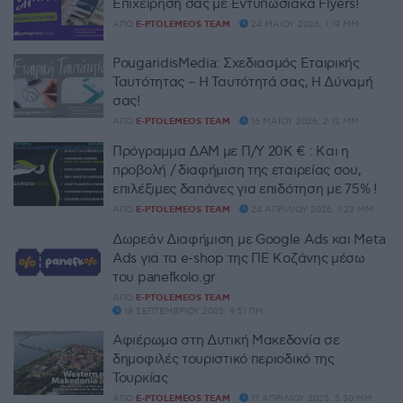
Επιχείρησή σας με Εντυπωσιακά Flyers!
ΑΠΌ
E-PTOLEMEOS TEAM
24 ΜΑΪ́ΟΥ 2026, 1:19 ΜΜ
PougaridisMedia: Σχεδιασμός Εταιρικής
Ταυτότητας – Η Ταυτότητά σας, Η Δύναμή
σας!
ΑΠΌ
E-PTOLEMEOS TEAM
16 ΜΑΪ́ΟΥ 2026, 2:12 ΜΜ
Πρόγραμμα ΔΑΜ με Π/Υ 20Κ € : Και η
προβολή / διαφήμιση της εταιρείας σου,
επιλέξιμες δαπάνες για επιδότηση με 75% !
ΑΠΌ
E-PTOLEMEOS TEAM
24 ΑΠΡΙΛΊΟΥ 2026, 1:23 ΜΜ
Δωρεάν Διαφήμιση με Google Ads και Meta
Αds για τα e-shop της ΠΕ Κοζάνης μέσω
του panefkolo.gr
ΑΠΌ
E-PTOLEMEOS TEAM
18 ΣΕΠΤΕΜΒΡΊΟΥ 2025, 9:51 ΠΜ
Αφιέρωμα στη Δυτική Μακεδονία σε
δημοφιλές τουριστικό περιοδικό της
Τουρκίας
ΑΠΌ
E-PTOLEMEOS TEAM
17 ΑΠΡΙΛΊΟΥ 2025, 5:30 ΜΜ