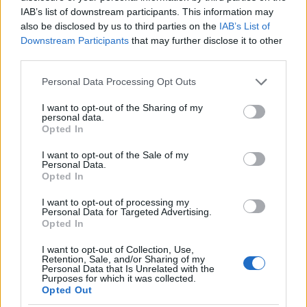
IAB’s list of downstream participants. This information may
also be disclosed by us to third parties on the
IAB’s List of
Downstream Participants
that may further disclose it to other
third parties.
Please note that this website/app uses one or more Google
Personal Data Processing Opt Outs
services and may gather and store information including but
ΤΟΠΙΚΉ ΕΠΙΚΑΙΡΌΤΗΤΑ
not limited to your visit or usage behaviour. You may click to
I want to opt-out of the Sharing of my
personal data.
grant or deny consent to Google and its third-party tags to
Μια διαφήμιση για το εμφιαλωμένο ΞΥΝΟ ΝΕΡΟ
Opted In
use your data for below specified purposes in below Google
από ….τα παλιά (φώτο)
consent section.
I want to opt-out of the Sale of my
Personal Data.
ΑΠΌ
E-PTOLEMEOS TEAM
10 ΝΟΕΜΒΡΊΟΥ 2023, 8:38 ΠΜ
Opted In
ΠΕΡΙΣΣΌΤΕΡΑ
DETAILS
I want to opt-out of processing my
Personal Data for Targeted Advertising.
Opted In
I want to opt-out of Collection, Use,
Retention, Sale, and/or Sharing of my
Personal Data that Is Unrelated with the
Purposes for which it was collected.
Opted Out