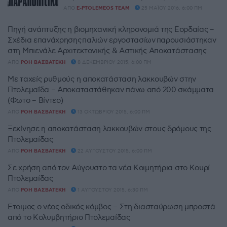
ΑΠΌ
E-PTOLEMEOS TEAM
25 ΜΑΪ́ΟΥ 2016, 6:00 ΠΜ
Πηγή ανάπτυξης η βιομηχανική κληρονομιά της Εορδαίας –
Σχέδια επανάχρησης παλιών εργοστασίων παρουσιάστηκαν
στη Μπιενάλε Αρχιτεκτονικής & Αστικής Αποκατάστασης
ΑΠΌ
ΡΌΗ ΒΑΣΒΑΤΈΚΗ
8 ΔΕΚΕΜΒΡΊΟΥ 2015, 6:00 ΠΜ
Με ταχείς ρυθμούς η αποκατάσταση λακκουβών στην
Πτολεμαΐδα – Αποκαταστάθηκαν πάνω από 200 σκάμματα
(Φωτο – Βίντεο)
ΑΠΌ
ΡΌΗ ΒΑΣΒΑΤΈΚΗ
13 ΟΚΤΩΒΡΊΟΥ 2015, 6:00 ΠΜ
Ξεκίνησε η αποκατάσταση λακκουβών στους δρόμους της
Πτολεμαΐδας
ΑΠΌ
ΡΌΗ ΒΑΣΒΑΤΈΚΗ
22 ΑΥΓΟΎΣΤΟΥ 2015, 6:00 ΠΜ
Σε χρήση από τον Αύγουστο τα νέα Κοιμητήρια στο Κουρί
Πτολεμαΐδας
ΑΠΌ
ΡΌΗ ΒΑΣΒΑΤΈΚΗ
1 ΑΥΓΟΎΣΤΟΥ 2015, 6:30 ΠΜ
Έτοιμος ο νέος οδικός κόμβος – Στη διασταύρωση μπροστά
από το Κολυμβητήριο Πτολεμαΐδας