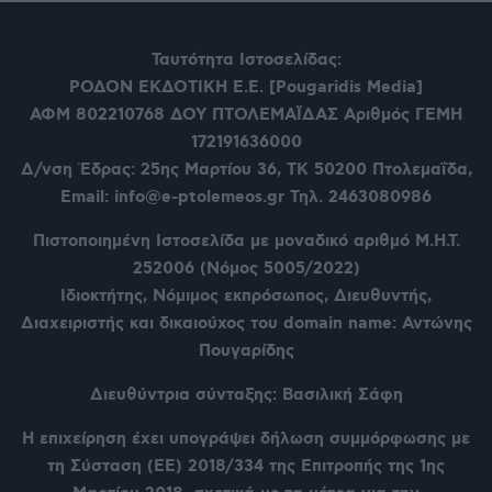
Ταυτότητα Ιστοσελίδας:
ΡΟΔΟΝ ΕΚΔΟΤΙΚΗ Ε.Ε. [Pougaridis Media]
ΑΦΜ 802210768
ΔΟΥ ΠΤΟΛΕΜΑΪΔΑΣ Αριθμός ΓΕΜΗ
172191636000
Δ/νση Έδρας: 25ης Μαρτίου 36,
ΤΚ 50200 Πτολεμαΐδα,
Email: info@e-ptolemeos.gr Τηλ. 2463080986
Πιστοποιημένη Ιστοσελίδα με μοναδικό αριθμό Μ.Η.Τ.
252006 (Νόμος 5005/2022)
Ιδιοκτήτης, Νόμιμος εκπρόσωπος, Διευθυντής,
Διαχειριστής και δικαιούχος του domain name: Αντώνης
Πουγαρίδης
Διευθύντρια σύνταξης: Βασιλική Σάφη
Η επιχείρηση έχει υπογράψει δήλωση συμμόρφωσης με
τη Σύσταση (ΕΕ) 2018/334 της Επιτροπής της 1ης