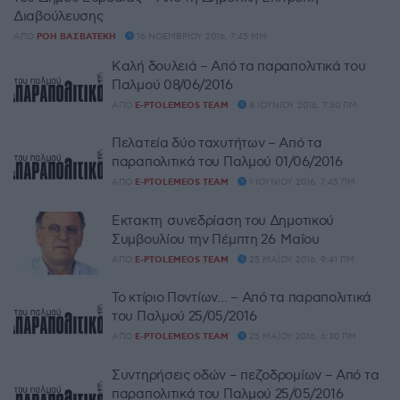
Διαβούλευσης
ΑΠΌ
ΡΌΗ ΒΑΣΒΑΤΈΚΗ
16 ΝΟΕΜΒΡΊΟΥ 2016, 7:45 ΜΜ
Καλή δουλειά – Aπό τα παραπολιτικά του
Παλμού 08/06/2016
ΑΠΌ
E-PTOLEMEOS TEAM
8 ΙΟΥΝΊΟΥ 2016, 7:30 ΠΜ
Πελατεία δύο ταχυτήτων – Aπό τα
παραπολιτικά του Παλμού 01/06/2016
ΑΠΌ
E-PTOLEMEOS TEAM
1 ΙΟΥΝΊΟΥ 2016, 7:45 ΠΜ
Έκτακτη συνεδρίαση του Δημοτικού
Συμβουλίου την Πέμπτη 26 Μαΐου
ΑΠΌ
E-PTOLEMEOS TEAM
25 ΜΑΪ́ΟΥ 2016, 9:41 ΠΜ
Το κτίριο Ποντίων… – Aπό τα παραπολιτικά
του Παλμού 25/05/2016
ΑΠΌ
E-PTOLEMEOS TEAM
25 ΜΑΪ́ΟΥ 2016, 6:30 ΠΜ
Συντηρήσεις οδών – πεζοδρομίων – Aπό τα
παραπολιτικά του Παλμού 25/05/2016