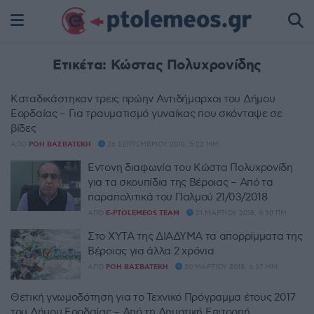
Ετικέτα:
Κώστας Πολυχρονίδης
Καταδικάστηκαν τρεις πρώην Αντιδήμαρχοι του Δήμου
Εορδαίας – Για τραυματισμό γυναίκας που σκόνταψε σε
βίδες
ΑΠΌ
ΡΌΗ ΒΑΣΒΑΤΈΚΗ
26 ΣΕΠΤΕΜΒΡΊΟΥ 2018, 5:22 ΜΜ
Έντονη διαφωνία του Κώστα Πολυχρονίδη
για τα σκουπίδια της Βέροιας – Από τα
παραπολιτικά του Παλμού 21/03/2018
ΑΠΌ
E-PTOLEMEOS TEAM
21 ΜΑΡΤΊΟΥ 2018, 9:30 ΠΜ
Στο ΧΥΤΑ της ΔΙΑΔΥΜΑ τα απορρίμματα της
Βέροιας για άλλα 2 χρόνια
ΑΠΌ
ΡΌΗ ΒΑΣΒΑΤΈΚΗ
20 ΜΑΡΤΊΟΥ 2018, 6:37 ΜΜ
Θετική γνωμοδότηση για το Τεχνικό Πρόγραμμα έτους 2017
του Δήμου Εορδαίας – Από τη Δημοτική Επιτροπή