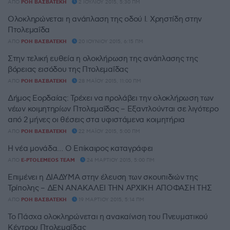
ΑΠΌ
ΡΌΗ ΒΑΣΒΑΤΈΚΗ
2 ΙΟΥΛΊΟΥ 2015, 5:30 ΠΜ
Ολοκληρώνεται η ανάπλαση της οδού Ι. Χρηστίδη στην
Πτολεμαΐδα
ΑΠΌ
ΡΌΗ ΒΑΣΒΑΤΈΚΗ
20 ΙΟΥΝΊΟΥ 2015, 6:15 ΠΜ
Στην τελική ευθεία η ολοκλήρωση της ανάπλασης της
βόρειας εισόδου της Πτολεμαΐδας
ΑΠΌ
ΡΌΗ ΒΑΣΒΑΤΈΚΗ
28 ΜΑΪ́ΟΥ 2015, 11:00 ΠΜ
Δήμος Εορδαίας: Τρέχει να προλάβει την ολοκλήρωση των
νέων κοιμητηρίων Πτολεμαΐδας – Εξαντλούνται σε λιγότερο
από 2 μήνες οι θέσεις στα υφιστάμενα κοιμητήρια
ΑΠΌ
ΡΌΗ ΒΑΣΒΑΤΈΚΗ
22 ΜΑΪ́ΟΥ 2015, 5:00 ΠΜ
Η νέα μονάδα… Ο Επίκαιρος καταγράφει
ΑΠΌ
E-PTOLEMEOS TEAM
24 ΜΑΡΤΊΟΥ 2015, 5:00 ΠΜ
Επιμένει η ΔΙΑΔΥΜΑ στην έλευση των σκουπιδιών της
Τρίπολης – ΔΕΝ ΑΝΑΚΑΛΕΙ ΤΗΝ ΑΡΧΙΚΗ ΑΠΟΦΑΣΗ ΤΗΣ
ΑΠΌ
ΡΌΗ ΒΑΣΒΑΤΈΚΗ
19 ΜΑΡΤΊΟΥ 2015, 5:14 ΠΜ
Το Πάσχα ολοκληρώνεται η ανακαίνιση του Πνευματικού
Κέντρου Πτολεμαΐδας