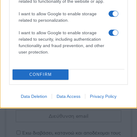
related to functionality of the website or app.
I want to allow Google to enable storage
related to personalization.
I want to allow Google to enable storage
related to security, including authentication
functionality and fraud prevention, and other
user protection.
Η ημερήσια ενημέρωσή σου
CONFIRM
E-PTOLEMEOS.GR
NEWSLETTER
Data Deletion
Data Access
Privacy Policy
Έχω διαβάσει, κατανοώ και αποδέχομαι τους