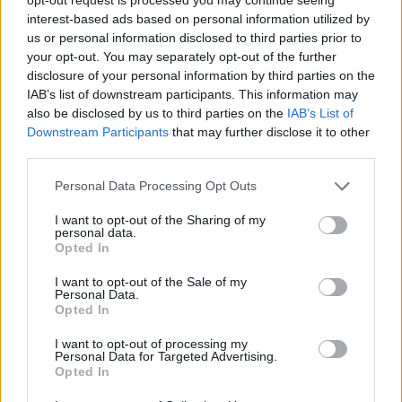
interest-based ads based on personal information utilized by
us or personal information disclosed to third parties prior to
your opt-out. You may separately opt-out of the further
disclosure of your personal information by third parties on the
IAB’s list of downstream participants. This information may
also be disclosed by us to third parties on the
IAB’s List of
Downstream Participants
that may further disclose it to other
third parties.
Please note that this website/app uses one or more Google
Personal Data Processing Opt Outs
services and may gather and store information including but
not limited to your visit or usage behaviour. You may click to
I want to opt-out of the Sharing of my
ΚΟΙΝΩΝΊΑ
personal data.
grant or deny consent to Google and its third-party tags to
Opted In
use your data for below specified purposes in below Google
Προήχθη σε Αστυνομικό Υποδιευθυντή ο
consent section.
I want to opt-out of the Sale of my
Διοικητής της Τροχαίας Πτολεμαΐδας Σπύρος
Personal Data.
Τάσιος
Opted In
ΑΠΌ
E-PTOLEMEOS TEAM
8 ΑΥΓΟΎΣΤΟΥ 2026, 7:38 ΜΜ
I want to opt-out of processing my
Personal Data for Targeted Advertising.
Opted In
ΠΕΡΙΣΣΌΤΕΡΑ
DETAILS