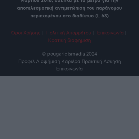
Μαρτίου 2018, σχετικά με τα μέτρα για την
αποτελεσματική αντιμετώπιση του παράνομου
περιεχομένου στο διαδίκτυο (L 63)
Όροι Χρήση
ς
|
Πολιτική Απορρήτου
|
Επικοινωνία
|
Κρατική διαφήμιση
© pougaridismedia 2024
Προφίλ
Διαφήμιση
Καριέρα
Πρακτική Άσκηση
Επικοινωνία