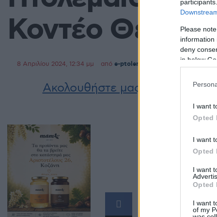
participants
Downstream 
Κοντέο Θεόδω
Please note
information 
deny consent
in below Go
8 Απριλίου 2024, 12:34 μμ
από
e-ptolemeos team
σε
Κοινωνία
,
Persona
Ακολουθήστε μας στο
Google 
I want t
Opted 
I want t
Opted 
I want 
Advertis
Opted 
Η Διεύθυνση
I want t
of my P
Πτολεμαΐδας
was col