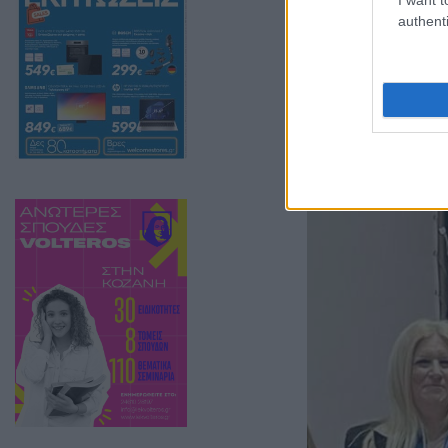
authenti
Συγ