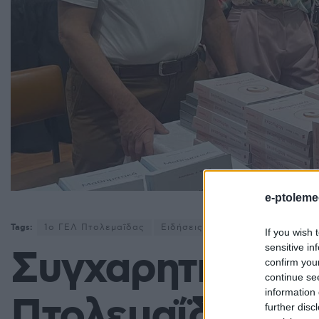
e-ptoleme
Tags:
1ο ΓΕΛ Πτολεμαΐδας
Ειδήσεις Πτολεμαΐδα
Νέα Πτ
If you wish 
sensitive in
Συγχαρητήριο τ
confirm you
continue se
information 
Πτολεμαΐδας πρ
further disc