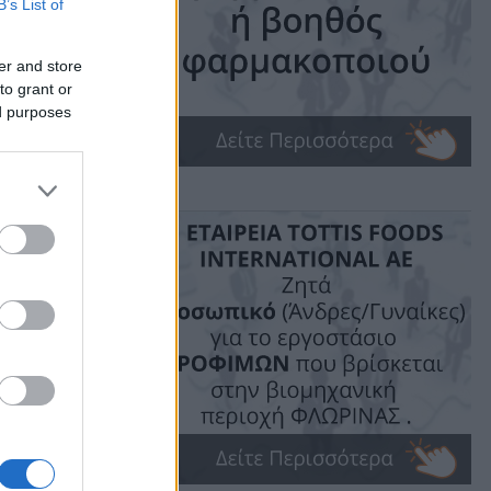
B’s List of
er and store
to grant or
ed purposes
ime: 1 min read
ις!
ΕΛ
κείου