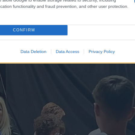
cation functionality and fraud prevention, and other user protection.
CONFIRM
χαρητήριο του 1ου ΓΕΛ Πτολεμαΐδας προς τον μαθητή Κοντέο Θεόδωρο
Data Deletion
Data Access
Privacy Policy