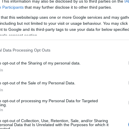
. This information may also be disclosed by us to third parties on the
IA
Participants
that may further disclose it to other third parties.
ρο
 that this website/app uses one or more Google services and may gath
including but not limited to your visit or usage behaviour. You may click 
 to Google and its third-party tags to use your data for below specifi
ogle consent section.
Τοπική Επικαιρότητα
Reading T
l Data Processing Opt Outs
News
και μάθετε πρώτοι όλες τις ειδήσε
o opt-out of the Sharing of my personal data.
In
o opt-out of the Sale of my Personal Data.
In
to opt-out of processing my Personal Data for Targeted
ing.
In
 και ο Σύλλογος Διδασκόντων του 1
Γ
ου
o opt-out of Collection, Use, Retention, Sale, and/or Sharing
ersonal Data that Is Unrelated with the Purposes for which it
 συγχαίρει θερμά τον μαθητή της Α’ Λυ
lected.