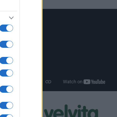
 στον
«Ο
τικά
24»
και