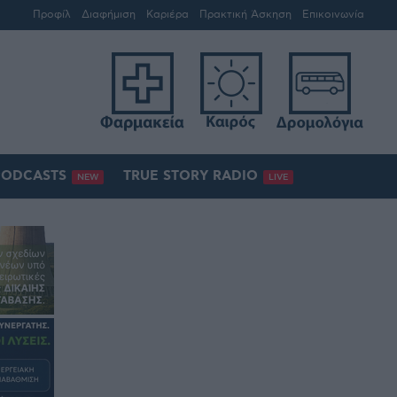
Προφίλ
Διαφήμιση
Καριέρα
Πρακτική Άσκηση
Επικοινωνία
PODCASTS
TRUE STORY RADIO
NEW
LIVE