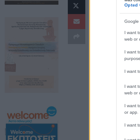
Opted 
του σχολεί
84
Πανελλή
ο
Google 
ΘΑΛΗΣ»
και
I want t
web or d
εύχεται πολλ
I want t
purpose
I want 
I want t
web or d
I want t
or app.
I want t
I want t