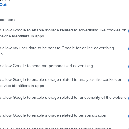
Out
ς Χριστοφορίδης, μετά από 15 χ
 του stand-up comedy, επιστρέφε
consents
ρονιά με τη solo παράστασή του 
o allow Google to enable storage related to advertising like cookies on
evice identifiers in apps.
θαίνεις».
o allow my user data to be sent to Google for online advertising
s.
αυτοσαρκαστικό του ύφος και το χιούμορ που ισορρ
σωπικό και το κοινωνικό, ο Δημήτρης συνεχίζει να
to allow Google to send me personalized advertising.
καλύτερα – να σας κάνει να γελάτε με όσα τον αγχ
o allow Google to enable storage related to analytics like cookies on
υν) στην καθημερινή αναζήτηση της ευτυχίας.
evice identifiers in apps.
o allow Google to enable storage related to functionality of the website
o allow Google to enable storage related to personalization.
o allow Google to enable storage related to security, including