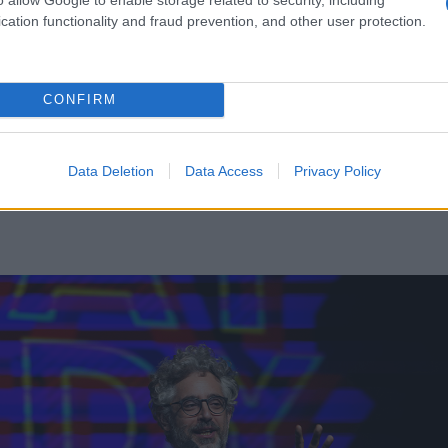
cation functionality and fraud prevention, and other user protection.
CONFIRM
έματα: η ελληνική αριστερά, η γιαγιά του, το gay p
Data Deletion
Data Access
Privacy Policy
τηση και –φυσικά– τα γκομενικά μετά τον χωρισμό 