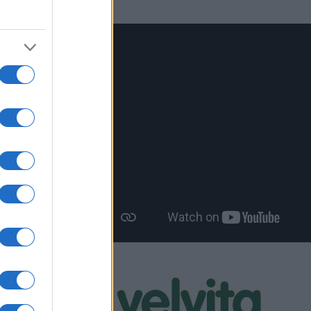
ρόνια
ι για
«Πιο
οπεί
 κάνει
ώνουν (και