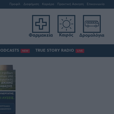
Προφίλ
Διαφήμιση
Καριέρα
Πρακτική Άσκηση
Επικοινωνία
PODCASTS
TRUE STORY RADIO
NEW
LIVE