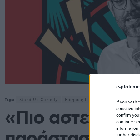
e-ptoleme
Tags:
Stand Up Comedy
Ειδήσεις Πτολεμαΐδα
Εκδηλώσε
If you wish 
sensitive in
«Πιο αστείος πε
confirm you
continue se
information 
παράσταση του
further disc