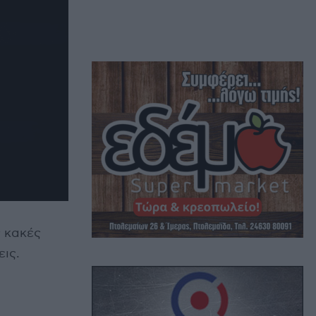
ς κακές
εις.