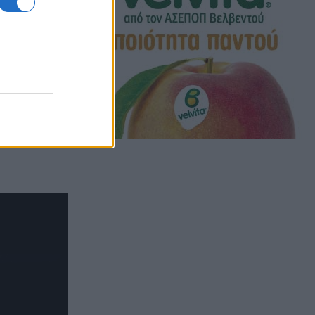
ride, η
(ναι, πάλι