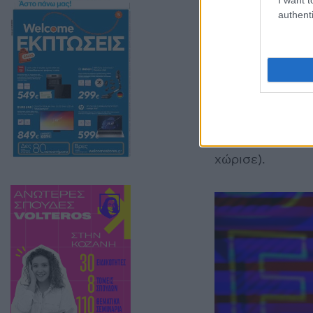
authenti
Αγαπημένα του θ
εσωτερική αναζή
χώρισε).