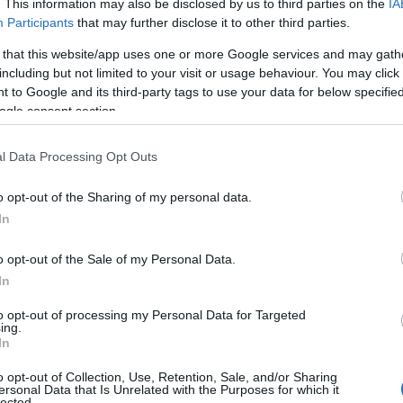
. This information may also be disclosed by us to third parties on the
IA
Participants
that may further disclose it to other third parties.
ρχεται στην
 that this website/app uses one or more Google services and may gath
including but not limited to your visit or usage behaviour. You may click 
 Τετάρτη 28/5
 to Google and its third-party tags to use your data for below specifi
ogle consent section.
l Data Processing Opt Outs
κδηλώσεις
,
Τοπική Επικαιρότητα
Reading T
o opt-out of the Sharing of my personal data.
News
και μάθετε πρώτοι όλες τις ειδήσε
In
o opt-out of the Sale of my Personal Data.
In
to opt-out of processing my Personal Data for Targeted
ing.
In
o opt-out of Collection, Use, Retention, Sale, and/or Sharing
ersonal Data that Is Unrelated with the Purposes for which it
lected.