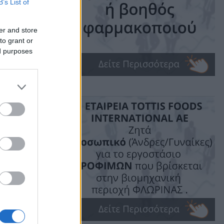
B’s List of
er and store
to grant or
ed purposes
ime: 1 min read
ις!