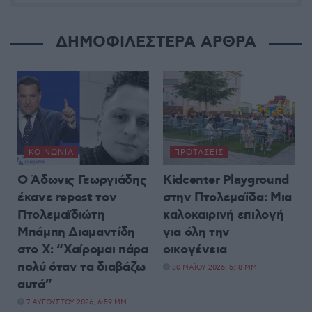
ΔΗΜΟΦΙΛΕΣΤΕΡΑ ΑΡΘΡΑ
ΚΟΙΝΩΝΊΑ
ΠΡΟΤΆΣΕΙΣ
Ο Άδωνις Γεωργιάδης
Kidcenter Playground
έκανε repost τον
στην Πτολεμαΐδα: Μια
Πτολεμαϊδιώτη
καλοκαιρινή επιλογή
Μπάμπη Διαμαντίδη
για όλη την
στο X: “Χαίρομαι πάρα
οικογένεια
πολύ όταν τα διαβάζω
30 ΜΑΪ́ΟΥ 2026, 5:18 ΜΜ
αυτά”
7 ΑΥΓΟΎΣΤΟΥ 2026, 6:59 ΜΜ