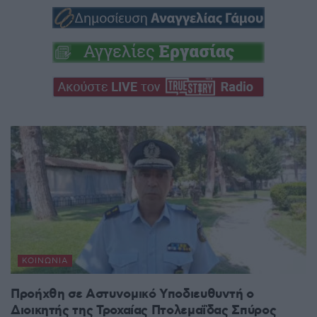
ΚΟΙΝΩΝΊΑ
Προήχθη σε Αστυνομικό Υποδιευθυντή ο
Διοικητής της Τροχαίας Πτολεμαΐδας Σπύρος