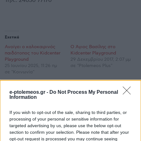
Τηλ.: 24630 77170
Σχετικά
Ανοίγει ο καλοκαιρινός
Ο Άγιος Βασίλης στο
παιδότοπος του Kidcenter
Kidcenter Playground
Playground
29 Δεκεμβρίου 2017, 2:07 μμ
25 Ιουνίου 2025, 11:26 πμ
σε "Ptolemeos Plus"
σε "Κοινωνία"
KIDCENTER (Κέντρο
Αντιμετώπισης
e-ptolemeos.gr -
Do Not Process My Personal
Μαθησιακών Δυσκολιών &
Information
Ψυχοσωματικής Υγείας)
στην Πτολεμαΐδα
If you wish to opt-out of the sale, sharing to third parties, or
13 Ιανουαρίου 2015, 11:02 πμ
processing of your personal or sensitive information for
σε "Τοπική Επικαιρότητα"
targeted advertising by us, please use the below opt-out
section to confirm your selection. Please note that after your
opt-out request is processed you may continue seeing