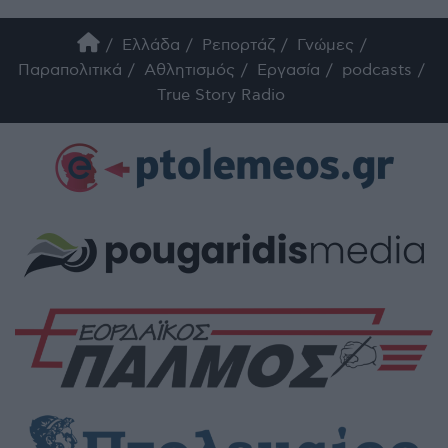
Ελλάδα
Ρεπορτάζ
Γνώμες
Παραπολιτικά
Αθλητισμός
Εργασία
podcasts
True Story Radio