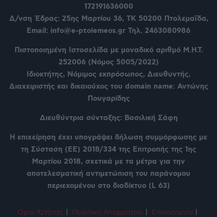
172191636000
Δ/νση Έδρας: 25ης Μαρτίου 36,
ΤΚ 50200 Πτολεμαΐδα,
Email: info@e-ptolemeos.gr Τηλ. 2463080986
Πιστοποιημένη Ιστοσελίδα με μοναδικό αριθμό Μ.Η.Τ.
252006 (Νόμος 5005/2022)
Ιδιοκτήτης, Νόμιμος εκπρόσωπος, Διευθυντής,
Διαχειριστής και δικαιούχος του domain name: Αντώνης
Πουγαρίδης
Διευθύντρια σύνταξης: Βασιλική Σάφη
Η επιχείρηση έχει υπογράψει δήλωση συμμόρφωσης με
τη Σύσταση (ΕΕ) 2018/334 της Επιτροπής της 1ης
Μαρτίου 2018, σχετικά με τα μέτρα για την
αποτελεσματική αντιμετώπιση του παράνομου
περιεχομένου στο διαδίκτυο (L 63)
Όροι Χρήση
ς
|
Πολιτική Απορρήτου
|
Επικοινωνία
|