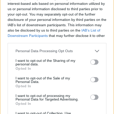
Ακολουθήστε μας στο
Google News
interest-based ads based on personal information utilized by
us or personal information disclosed to third parties prior to
και μάθετε πρώτοι όλες τις ειδήσεις!
your opt-out. You may separately opt-out of the further
disclosure of your personal information by third parties on the
IAB’s list of downstream participants. This information may
also be disclosed by us to third parties on the
IAB’s List of
Downstream Participants
that may further disclose it to other
third parties.
Please note that this website/app uses one or more Google
Personal Data Processing Opt Outs
services and may gather and store information including but
not limited to your visit or usage behaviour. You may click to
I want to opt-out of the Sharing of my
personal data.
grant or deny consent to Google and its third-party tags to
Opted In
use your data for below specified purposes in below Google
consent section.
I want to opt-out of the Sale of my
Personal Data.
Opted In
I want to opt-out of processing my
Personal Data for Targeted Advertising.
Opted In
I want to opt-out of Collection, Use,