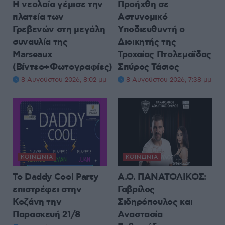
Η νεολαία γέμισε την
Προήχθη σε
πλατεία των
Αστυνομικό
Γρεβενών στη μεγάλη
Υποδιευθυντή ο
συναυλία της
Διοικητής της
Marseaux
Τροχαίας Πτολεμαΐδας
(Βίντεο+Φωτογραφίες)
Σπύρος Τάσιος
8 Αυγούστου 2026, 8:02 μμ
8 Αυγούστου 2026, 7:38 μμ
ΚΟΙΝΩΝΊΑ
ΚΟΙΝΩΝΊΑ
Το Daddy Cool Party
Α.Ο. ΠΑΝΑΤΟΛΙΚΟΣ:
επιστρέφει στην
Γαβρίλος
Κοζάνη την
Σιδηρόπουλος και
Παρασκευή 21/8
Αναστασία