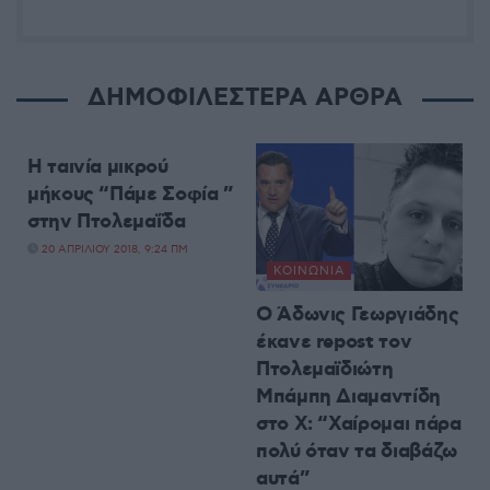
ΔΗΜΟΦΙΛΕΣΤΕΡΑ ΑΡΘΡΑ
ΤΟΠΙΚΉ ΕΠΙΚΑΙΡΌΤΗΤΑ
Η ταινία μικρού
μήκους “Πάμε Σοφία ”
στην Πτολεμαΐδα
20 ΑΠΡΙΛΊΟΥ 2018, 9:24 ΠΜ
ΚΟΙΝΩΝΊΑ
Ο Άδωνις Γεωργιάδης
έκανε repost τον
Πτολεμαϊδιώτη
Μπάμπη Διαμαντίδη
στο X: “Χαίρομαι πάρα
πολύ όταν τα διαβάζω
αυτά”