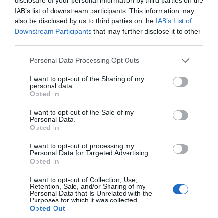
disclosure of your personal information by third parties on the
IAB’s list of downstream participants. This information may
also be disclosed by us to third parties on the
IAB’s List of
Downstream Participants
that may further disclose it to other
third parties.
Please note that this website/app uses one or more Google
Personal Data Processing Opt Outs
services and may gather and store information including but
not limited to your visit or usage behaviour. You may click to
I want to opt-out of the Sharing of my
personal data.
grant or deny consent to Google and its third-party tags to
Opted In
use your data for below specified purposes in below Google
consent section.
I want to opt-out of the Sale of my
Personal Data.
Opted In
I want to opt-out of processing my
Personal Data for Targeted Advertising.
Opted In
I want to opt-out of Collection, Use,
Retention, Sale, and/or Sharing of my
Personal Data that Is Unrelated with the
Purposes for which it was collected.
Opted Out