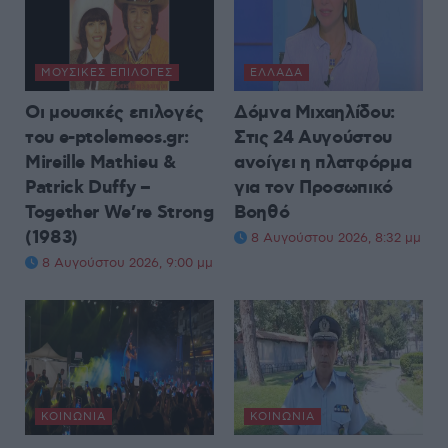
ΜΟΥΣΙΚΈΣ ΕΠΙΛΟΓΈΣ
ΕΛΛΆΔΑ
Οι μουσικές επιλογές
Δόμνα Μιχαηλίδου:
του e-ptolemeos.gr:
Στις 24 Αυγούστου
Mireille Mathieu &
ανοίγει η πλατφόρμα
Patrick Duffy –
για τον Προσωπικό
Together We’re Strong
Βοηθό
(1983)
8 Αυγούστου 2026, 8:32 μμ
8 Αυγούστου 2026, 9:00 μμ
ΚΟΙΝΩΝΊΑ
ΚΟΙΝΩΝΊΑ