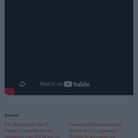
Σχετικά
Στη Βουλή από την Π.
Ενιαία απαλλοτρίωση και
Πέρκα η αιφνιδιαστική
ανάπτυξη του ορυχείου
απόφαση του ΥΠΕΝ για τα
ζητούν οι κάτοικοι της