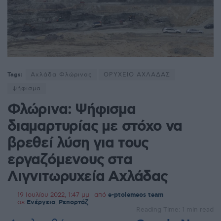
Tags:
Αχλάδα Φλώρινας
ΟΡΥΧΕΙΟ ΑΧΛΑΔΑΣ
ψήφισμα
Φλώρινα: Ψήφισμα
διαμαρτυρίας με στόχο να
βρεθεί λύση για τους
εργαζόμενους στα
Λιγνιτωρυχεία Αχλάδας
19 Ιουλίου 2022, 1:47 μμ
από
e-ptolemeos team
σε
Ενέργεια
,
Ρεπορτάζ
Reading Time: 1 min read