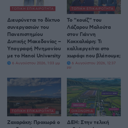
ΤΟΠΙΚΉ ΕΠΙΚΑΙΡΌΤΗΤΑ
ΤΟΠΙΚΉ ΕΠΙΚΑΙΡΌΤΗΤΑ
Διευρύνεται το δίκτυο
Το “κουίζ” του
συνεργασιών του
Λάζαρου Μαλούτα
Πανεπιστημίου
στον Γιάννη
Δυτικής Μακεδονίας –
Κοκκαλιάρη: Τι
Υπογραφή Μνημονίου
καλλιεργείται στο
με το Hanoi University
χωράφι που βλέπουμε;
6 Αυγούστου 2026, 1:03 μμ
6 Αυγούστου 2026, 12:37
μμ
ΤΟΠΙΚΉ ΕΠΙΚΑΙΡΌΤΗΤΑ
ΟΙΚΟΝΟΜΊΑ
Ζαχαράκη: Προχωρά ο
ΔΕΗ: Στην τελική