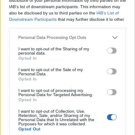
disclosure of your personal information by third parties on the
IAB’s list of downstream participants. This information may
also be disclosed by us to third parties on the
IAB’s List of
Downstream Participants
that may further disclose it to other
third parties.
Please note that this website/app uses one or more Google
Personal Data Processing Opt Outs
services and may gather and store information including but
not limited to your visit or usage behaviour. You may click to
I want to opt-out of the Sharing of my
personal data.
grant or deny consent to Google and its third-party tags to
Opted In
use your data for below specified purposes in below Google
consent section.
I want to opt-out of the Sale of my
Personal Data.
Opted In
I want to opt-out of processing my
Personal Data for Targeted Advertising.
Opted In
I want to opt-out of Collection, Use,
Retention, Sale, and/or Sharing of my
Personal Data that Is Unrelated with the
Purposes for which it was collected.
Opted Out