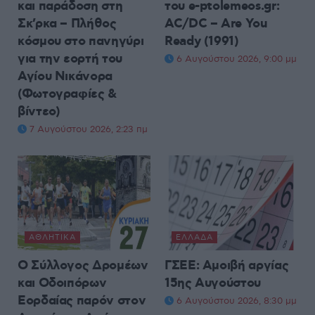
και παράδοση στη
του e-ptolemeos.gr:
Σκ’ρκα – Πλήθος
AC/DC – Are You
κόσμου στο πανηγύρι
Ready (1991)
για την εορτή του
6 Αυγούστου 2026, 9:00 μμ
Αγίου Νικάνορα
(Φωτογραφίες &
βίντεο)
7 Αυγούστου 2026, 2:23 πμ
ΑΘΛΗΤΙΚΆ
ΕΛΛΆΔΑ
Ο Σύλλογος Δρομέων
ΓΣΕΕ: Αμοιβή αργίας
και Οδοιπόρων
15ης Αυγούστου
Εορδαίας παρόν στον
6 Αυγούστου 2026, 8:30 μμ