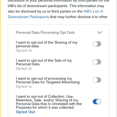
disclosure of your personal information by third parties on the
IAB’s list of downstream participants. This information may
also be disclosed by us to third parties on the
IAB’s List of
Downstream Participants
that may further disclose it to other
third parties.
Please note that this website/app uses one or more Google
Personal Data Processing Opt Outs
services and may gather and store information including but
not limited to your visit or usage behaviour. You may click to
I want to opt-out of the Sharing of my
personal data.
grant or deny consent to Google and its third-party tags to
Opted In
use your data for below specified purposes in below Google
consent section.
I want to opt-out of the Sale of my
Personal Data.
Opted In
I want to opt-out of processing my
Personal Data for Targeted Advertising.
Opted In
I want to opt-out of Collection, Use,
Retention, Sale, and/or Sharing of my
Personal Data that Is Unrelated with the
Purposes for which it was collected.
Opted Out