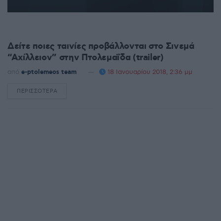
PTOLEMEOS PLUS
Δείτε ποιες ταινίες προβάλλονται στο Σινεμά
“Αχίλλειον” στην Πτολεμαΐδα (trailer)
από
e-ptolemeos team
18 Ιανουαρίου 2018, 2:36 μμ
ΠΕΡΙΣΣΌΤΕΡΑ
DETAILS