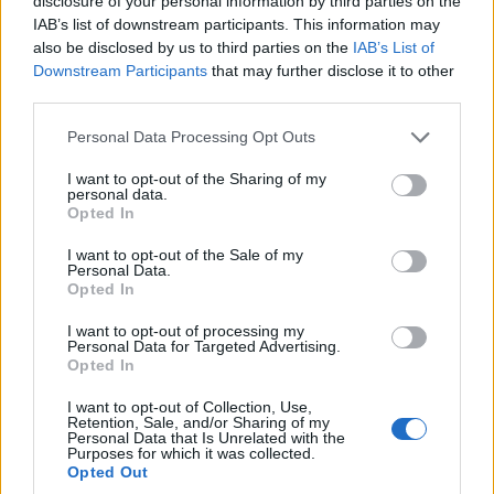
disclosure of your personal information by third parties on the
IAB’s list of downstream participants. This information may
also be disclosed by us to third parties on the
IAB’s List of
Downstream Participants
that may further disclose it to other
third parties.
Please note that this website/app uses one or more Google
Personal Data Processing Opt Outs
services and may gather and store information including but
not limited to your visit or usage behaviour. You may click to
I want to opt-out of the Sharing of my
personal data.
grant or deny consent to Google and its third-party tags to
Opted In
use your data for below specified purposes in below Google
consent section.
I want to opt-out of the Sale of my
Personal Data.
Opted In
I want to opt-out of processing my
Personal Data for Targeted Advertising.
Opted In
I want to opt-out of Collection, Use,
Retention, Sale, and/or Sharing of my
Personal Data that Is Unrelated with the
Purposes for which it was collected.
Opted Out