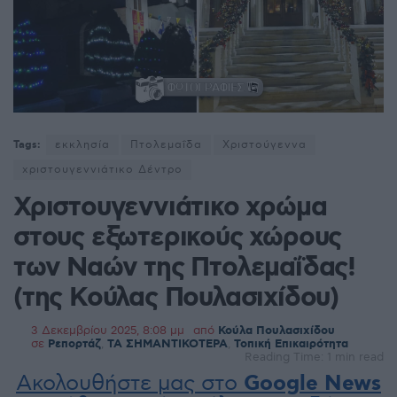
Tags:
εκκλησία
Πτολεμαΐδα
Χριστούγεννα
χριστουγεννιάτικο Δέντρο
Χριστουγεννιάτικο χρώμα
στους εξωτερικούς χώρους
των Ναών της Πτολεμαΐδας!
(της Κούλας Πουλασιχίδου)
3 Δεκεμβρίου 2025, 8:08 μμ
από
Κούλα Πουλασιχίδου
σε
Ρεπορτάζ
,
ΤΑ ΣΗΜΑΝΤΙΚΟΤΕΡΑ
,
Τοπική Επικαιρότητα
Reading Time: 1 min read
Ακολουθήστε μας στο
Google News