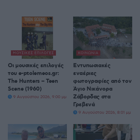
ΜΟΥΣΙΚΈΣ ΕΠΙΛΟΓΈΣ
ΚΟΙΝΩΝΊΑ
Οι μουσικές επιλογές
Εντυπωσιακές
του e-ptolemeos.gr:
εναέριες
The Hunters – Teen
φωτογραφίες από τον
Scene (1960)
Άγιο Νικάνορα
Ζάβορδας στα
9 Αυγούστου 2026, 9:00 μμ
Γρεβενά
9 Αυγούστου 2026, 8:01 μμ