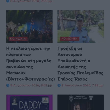
8 Αυγούστου 2026, 9:00 μμ
ΚΟΙΝΩΝΊΑ
ΚΟΙΝΩΝΊΑ
Η νεολαία γέμισε την
Προήχθη σε
πλατεία των
Αστυνομικό
Γρεβενών στη μεγάλη
Υποδιευθυντή ο
συναυλία της
Διοικητής της
Marseaux
Τροχαίας Πτολεμαΐδας
(Βίντεο+Φωτογραφίες)
Σπύρος Τάσιος
8 Αυγούστου 2026, 8:02 μμ
8 Αυγούστου 2026, 7:38 μμ