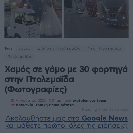
Tags:
γάμος
Ειδήσεις Πτολεμαΐδα
Νέα Πτολεμαΐδα
Πτολεμαΐδα
Χαμός σε γάμο με 30 φορτηγά
στην Πτολεμαΐδα
(Φωτογραφίες)
10 Αυγούστου 2025, 6:31 μμ
από
e-ptolemeos team
σε
Κοινωνία
,
Τοπική Επικαιρότητα
Reading Time: 1 min read
Ακολουθήστε μας στο
Google News
και μάθετε πρώτοι όλες τις ειδήσεις!