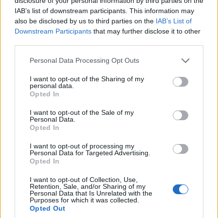
disclosure of your personal information by third parties on the
IAB’s list of downstream participants. This information may
also be disclosed by us to third parties on the
IAB’s List of
Downstream Participants
that may further disclose it to other
third parties.
Please note that this website/app uses one or more Google
Personal Data Processing Opt Outs
services and may gather and store information including but
not limited to your visit or usage behaviour. You may click to
I want to opt-out of the Sharing of my
personal data.
grant or deny consent to Google and its third-party tags to
Opted In
use your data for below specified purposes in below Google
consent section.
I want to opt-out of the Sale of my
Personal Data.
Opted In
I want to opt-out of processing my
Personal Data for Targeted Advertising.
Opted In
I want to opt-out of Collection, Use,
Retention, Sale, and/or Sharing of my
Personal Data that Is Unrelated with the
Purposes for which it was collected.
Opted Out