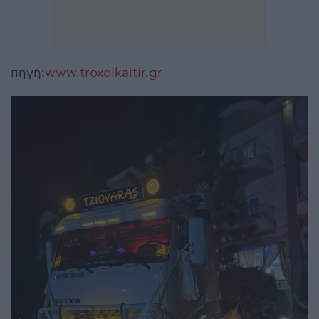
πηγή:
www.troxoikaitir.gr