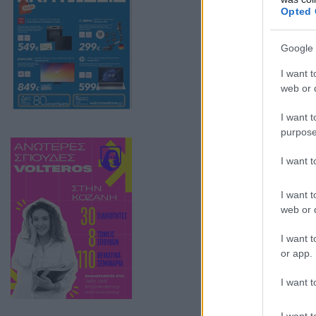
Opted 
παρουσία της σ
Google 
I want t
web or d
I want t
purpose
I want 
I want t
web or d
I want t
or app.
I want t
I want t