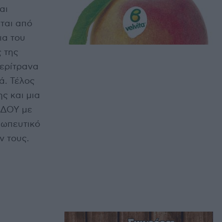
αι
ται από
ια του
 της
περίτρανα
ά. Τέλος
ς και μια
ΑΔΟΥ με
σωπευτικό
ν τους.