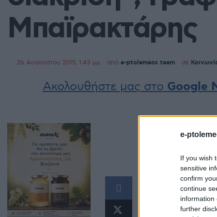
Μπαϊρακτάρης
26 Αυγούστου 2015, 1:43 μμ
από
e-ptolemeos team
σε
Κοινωνί
Ακολουθήστε μας στο
Google 
e-ptoleme
If you wish 
sensitive in
confirm you
continue se
information 
further disc