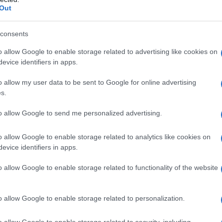
Out
την καλύτερη πεντάδα της συγκεκριμένης διοργάν
consents
o allow Google to enable storage related to advertising like cookies on
evice identifiers in apps.
o allow my user data to be sent to Google for online advertising
s.
to allow Google to send me personalized advertising.
o allow Google to enable storage related to analytics like cookies on
evice identifiers in apps.
o allow Google to enable storage related to functionality of the website
o allow Google to enable storage related to personalization.
o allow Google to enable storage related to security, including