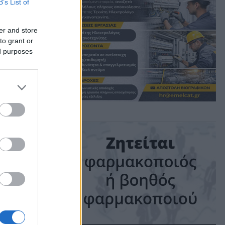
B’s List of
er and store
to grant or
ed purposes
ιο
έση. Σε
ίες κατά
ι η