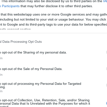
. This information may also be disclosed by us to third parties on the
IA
Participants
that may further disclose it to other third parties.
 that this website/app uses one or more Google services and may gath
including but not limited to your visit or usage behaviour. You may click 
 to Google and its third-party tags to use your data for below specifi
ogle consent section.
l Data Processing Opt Outs
o opt-out of the Sharing of my personal data.
In
κετ-Πανευρωπαϊκό Πρωτάθλημα Κορασίδων
o opt-out of the Sale of my Personal Data.
In
των τμημάτων υποδομής του ΑΠΟΛΛΩΝΑ ΠΤΟΛ/ΔΑΣ
to opt-out of processing my Personal Data for Targeted
ι φέτος με την επιτυχημένη παρουσία στο πανελλήν
ing.
In
ασίδων, στην Καλαμπάκα, όπου κατέλαβε την 4η θ
η ΝΕΝΑ ΧΡΥΣΑΝΘΙΔΟΥ υπήρξε μία από τις κορυφα
o opt-out of Collection, Use, Retention, Sale, and/or Sharing
ersonal Data that Is Unrelated with the Purposes for which it
 παίκτριες, γεγονός που επιβεβαίωσε περίτρανα κα
lected.