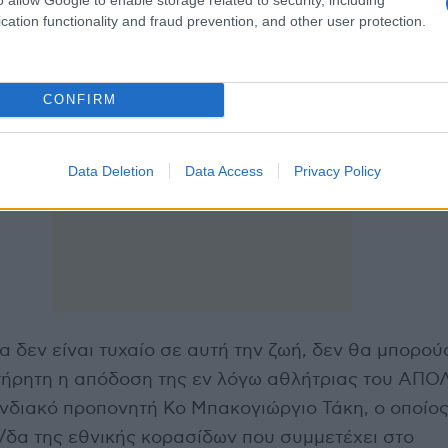
cation functionality and fraud prevention, and other user protection.
CONFIRM
Data Deletion
Data Access
Privacy Policy
τα δεν είναι τυχαίο σε αυτή την ζωή, δεν θα μπορού
τήρητη η απόδοση της εν λόγω αθλήτριας του ΑΠ
νδιακό προπονητή Κο Μπακογιώργιο Τάκη, ο οποίος
/δα της εθνικής κορασίδων που συμμετέχει στο