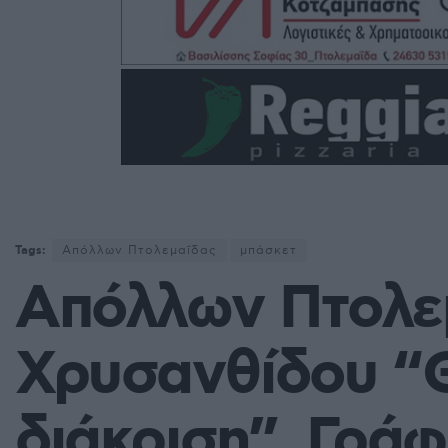
Tags:
Απόλλων Πτολεμαΐδας
μπάσκετ
Απόλλων Πτολε
Χρυσανθίδου “
διάκριση”, Γράφ