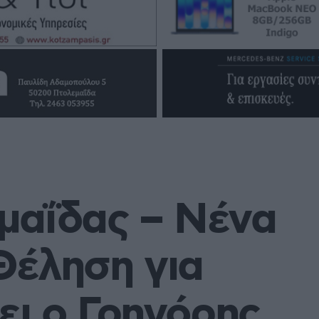
μαΐδας – Νένα
Θέληση για
ει ο Γρηγόρης