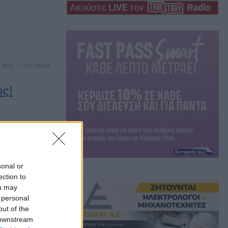
ime: 1 min read
ις!
sonal or
ection to
ou may
 personal
out of the
 downstream