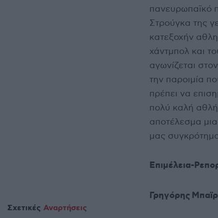
πανευρωπαϊκό π
Στρούγκα της γ
κατεξοχήν αθλητ
χάντμπολ και το
αγωνίζεται στο
την παροιμία πο
πρέπει να επιση
πολύ καλή αθλ
αποτέλεσμα μια
μας συγκρότημα
Επιμέλεια-Ρεπ
Γρηγόρης Μπαϊ
Σχετικές
Αναρτήσεις