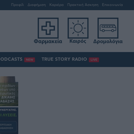
Προφίλ
Διαφήμιση
Καριέρα
Πρακτική Άσκηση
Επικοινωνία
PODCASTS
TRUE STORY RADIO
NEW
LIVE