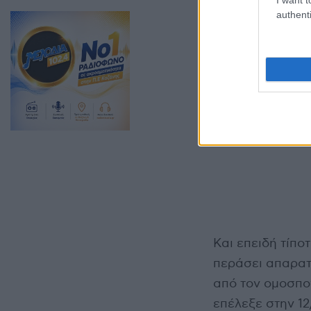
authenti
Και επειδή τίπο
περάσει απαρα
από τον ομοσπο
επέλεξε στην 12