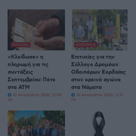
ΕΛΛΆΔΑ
ΚΟΙΝΩΝΊΑ
«Κλείδωσε» η
Επιτυχίες για την
πληρωμή για τις
Σύλλογο Δρομέων
συντάξεις
Οδοιπόρων Εορδαίας
Σεπτεμβρίου: Πότε
στον ορεινό αγώνα
στα ΑΤΜ
στα Νάματα
10 Αυγούστου 2026, 12:00
10 Αυγούστου 2026, 11:31
μμ
πμ