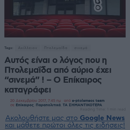
Tags:
Αχίλλειον
Πτολεμαΐδα
σινεμά
Αυτός είναι ο λόγος που η
Πτολεμαΐδα από αύριο έχει
“σινεμά” ! – Ο Επίκαιρος
καταγράφει
20 Δεκεμβρίου 2017, 7:45 πμ
από
e-ptolemeos team
σε
Επίκαιρος
,
Παραπολιτικά
,
ΤΑ ΣΗΜΑΝΤΙΚΟΤΕΡΑ
Reading Time: 1 min read
Ακολουθήστε μας στο
Google News
και μάθετε πρώτοι όλες τις ειδήσεις!