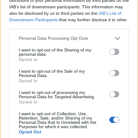
disclosure of your personal information by third parties on the
IAB’s list of downstream participants. This information may
also be disclosed by us to third parties on the
IAB’s List of
Downstream Participants
that may further disclose it to other
third parties.
Please note that this website/app uses one or more Google
Personal Data Processing Opt Outs
services and may gather and store information including but
not limited to your visit or usage behaviour. You may click to
I want to opt-out of the Sharing of my
personal data.
grant or deny consent to Google and its third-party tags to
Opted In
use your data for below specified purposes in below Google
consent section.
I want to opt-out of the Sale of my
Personal Data.
Opted In
I want to opt-out of processing my
Personal Data for Targeted Advertising.
Opted In
I want to opt-out of Collection, Use,
Retention, Sale, and/or Sharing of my
Personal Data that Is Unrelated with the
Purposes for which it was collected.
Opted Out