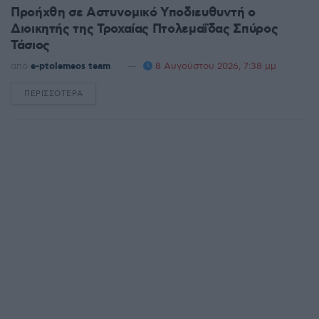
Προήχθη σε Αστυνομικό Υποδιευθυντή ο
Διοικητής της Τροχαίας Πτολεμαΐδας Σπύρος
Τάσιος
από
e-ptolemeos team
8 Αυγούστου 2026, 7:38 μμ
ΠΕΡΙΣΣΌΤΕΡΑ
DETAILS