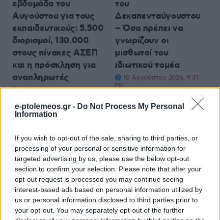
εβδομάδα του
του
Αυγούστου για τους
Δεκαπενταύγουστου
εκπαιδευτικούς: 5.500
– Όσα πρέπει να
διορισμοί, 130.000
γνωρίζουν οι
στους πίνακες ΑΣΕΠ
μισθωτοί του
και η πρόσκληση για
ιδιωτικού τομέα
αναπληρωτές
10 Αυγούστου 2026, 9:31
πμ
10 Αυγούστου 2026, 10:11
πμ
e-ptolemeos.gr -
Do Not Process My Personal
Information
If you wish to opt-out of the sale, sharing to third parties, or
processing of your personal or sensitive information for
targeted advertising by us, please use the below opt-out
section to confirm your selection. Please note that after your
opt-out request is processed you may continue seeing
interest-based ads based on personal information utilized by
us or personal information disclosed to third parties prior to
your opt-out. You may separately opt-out of the further