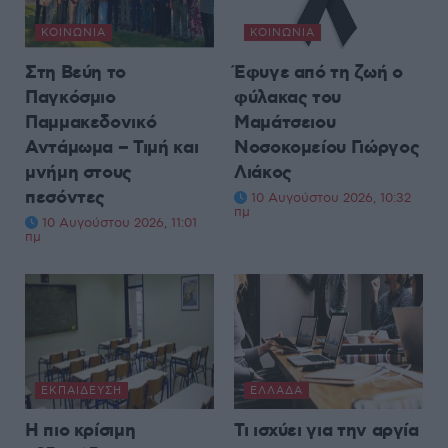
ΚΟΙΝΩΝΊΑ
ΚΟΙΝΩΝΊΑ
Στη Βεύη το
Έφυγε από τη ζωή ο
Παγκόσμιο
φύλακας του
Παμμακεδονικό
Μαμάτσειου
Αντάμωμα – Τιμή και
Νοσοκομείου Γιώργος
μνήμη στους
Λιάκος
πεσόντες
10 Αυγούστου 2026, 10:32
πμ
10 Αυγούστου 2026, 11:01
πμ
ΕΚΠΑΊΔΕΥΣΗ
ΕΛΛΆΔΑ
Η πιο κρίσιμη
Τι ισχύει για την αργία