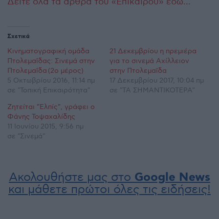
Δείτε όλα τα άρθρα του «Επίκαιρου» εδώ…
Σχετικά
Κινηματογραφική ομάδα
21 Δεκεμβρίου η πρεμιέρα
Πτολεμαΐδας: Σινεμά στην
για το σινεμά Αχίλλειον
Πτολεμαΐδα (2ο μέρος)
στην Πτολεμαΐδα
5 Οκτωβρίου 2016, 11:14 πμ
17 Δεκεμβρίου 2017, 10:04 πμ
σε "Τοπική Επικαιρότητα"
σε "ΤΑ ΣΗΜΑΝΤΙΚΟΤΕΡΑ"
Ζητείται ”Ελπίς”, γράφει ο
Φάνης Τοψαχαλίδης
11 Ιουνίου 2015, 9:56 πμ
σε "Σινεμά"
Ακολουθήστε μας στο
Google News
και μάθετε πρώτοι όλες τις ειδήσεις!