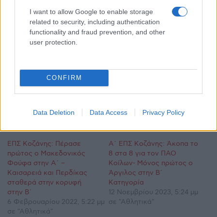
I want to allow Google to enable storage
related to security, including authentication
functionality and fraud prevention, and other
user protection.
CONFIRM
Data Deletion
Data Access
Privacy Policy
Σχετικά
ΕΠΣ Κοζάνης: Πέρασε
Α΄ ΕΠΣ Κοζάνης: Άκοπα το
πρώτος ο Μακεδονικός
8 στα 8 για τον ΠΑΟ
Φούφα στην Α΄ –
Κοίλων- Μόνος πρώτος ο
Καισαρειά και Περδίκας
Άργιλος στην Β΄
σταθερά στην κορυφή
Κατηγορία
στην Β΄
12 Νοεμβρίου 2023, 5:24 μμ
6 Φεβρουαρίου 2022, 5:22 μμ
σε "Αθλητικά"
σε "Αθλητικά"