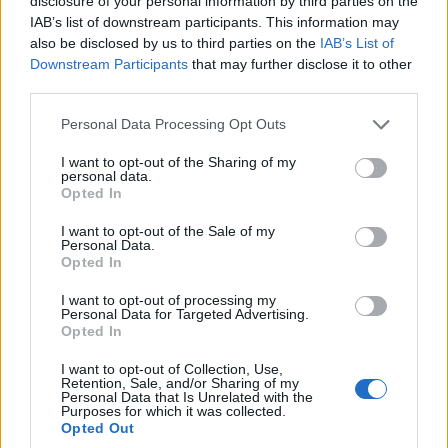
disclosure of your personal information by third parties on the
IAB’s list of downstream participants. This information may
also be disclosed by us to third parties on the
IAB’s List of
Downstream Participants
that may further disclose it to other
third parties.
Please note that this website/app uses one or more Google
Personal Data Processing Opt Outs
services and may gather and store information including but
not limited to your visit or usage behaviour. You may click to
I want to opt-out of the Sharing of my
personal data.
grant or deny consent to Google and its third-party tags to
Opted In
use your data for below specified purposes in below Google
consent section.
I want to opt-out of the Sale of my
Personal Data.
Opted In
I want to opt-out of processing my
Personal Data for Targeted Advertising.
Opted In
I want to opt-out of Collection, Use,
Retention, Sale, and/or Sharing of my
Personal Data that Is Unrelated with the
Purposes for which it was collected.
Opted Out