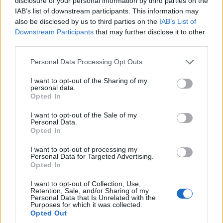
disclosure of your personal information by third parties on the
IAB’s list of downstream participants. This information may
also be disclosed by us to third parties on the
IAB’s List of
Downstream Participants
that may further disclose it to other
third parties.
Please note that this website/app uses one or more Google
Personal Data Processing Opt Outs
services and may gather and store information including but
not limited to your visit or usage behaviour. You may click to
I want to opt-out of the Sharing of my
personal data.
grant or deny consent to Google and its third-party tags to
Opted In
use your data for below specified purposes in below Google
consent section.
I want to opt-out of the Sale of my
Personal Data.
Opted In
I want to opt-out of processing my
Personal Data for Targeted Advertising.
Opted In
I want to opt-out of Collection, Use,
Retention, Sale, and/or Sharing of my
Personal Data that Is Unrelated with the
Purposes for which it was collected.
Opted Out