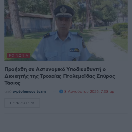
ΚΟΙΝΩΝΊΑ
Προήχθη σε Αστυνομικό Υποδιευθυντή ο
Διοικητής της Τροχαίας Πτολεμαΐδας Σπύρος
Τάσιος
από
e-ptolemeos team
8 Αυγούστου 2026, 7:38 μμ
ΠΕΡΙΣΣΌΤΕΡΑ
DETAILS