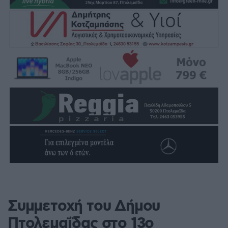
Συμμετοχή του Δήμου
Πτολεμαΐδας στο 13ο