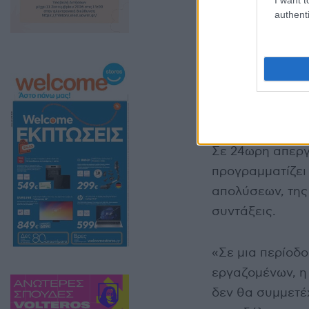
authenti
Σε 24ωρη απεργ
προγραμματίζει 
απολύσεων, της
συντάξεις.
«Σε μια περίοδο
εργαζομένων, η 
δεν θα συμμετέ