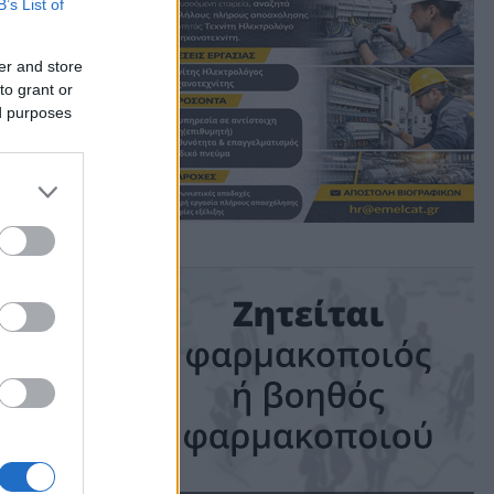
B’s List of
er and store
to grant or
ed purposes
ime: 1 min read
ις!