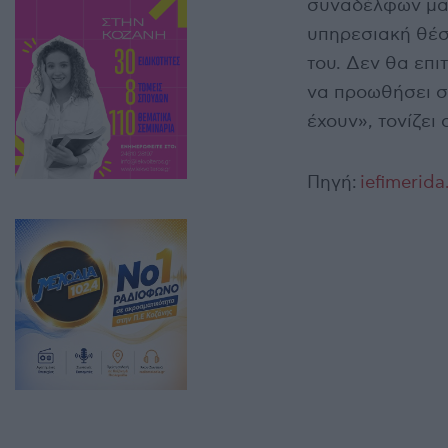
συναδέλφων μας
υπηρεσιακή θέσ
του. Δεν θα επι
να προωθήσει σ
έχουν», τονίζει
Πηγή:
iefimerida