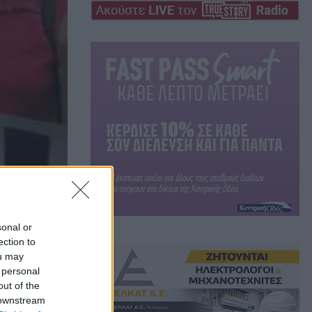
sonal or
ection to
ou may
 personal
out of the
 downstream