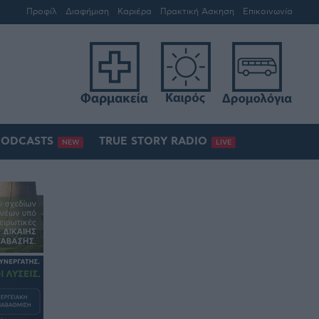
Προφίλ
Διαφήμιση
Καριέρα
Πρακτική Άσκηση
Επικοινωνία
PODCASTS
TRUE STORY RADIO
NEW
LIVE