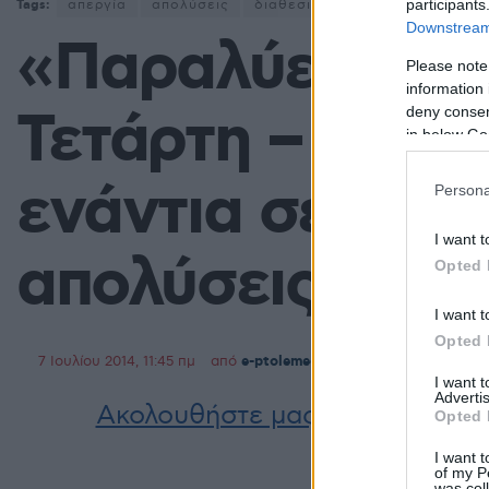
participants
Tags:
απεργία
απολύσεις
διαθεσιμότητα
Downstream 
«Παραλύει» το 
Please note
information 
Τετάρτη – Απερ
deny consent
in below Go
ενάντια σε διαθ
Persona
I want t
απολύσεις
Opted 
I want t
Opted 
7 Ιουλίου 2014, 11:45 πμ
από
e-ptolemeos team
σε
Ελλάδα
I want 
Advertis
Ακολουθήστε μας στο
Google 
Opted 
I want t
of my P
was col