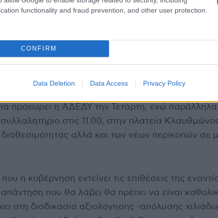
cation functionality and fraud prevention, and other user protection.
CONFIRM
Data Deletion
Data Access
Privacy Policy
ία προχωρεί η ΑΔΕΔΥ την Τετάρτη, ενώ παράλληλα
συλλαλητήριο στις 11.00, στην πλατεία Κλαυθμώνος
 διαθεσιμότητας αλλά και των νέων περικοπών σε μ
 που η κυβέρνηση εντείνει τις επιθέσεις της εναντί
απάντηση που θα λάβει θα πρέπει να είναι καθολικ
χει στη διαδικασία αξιολόγησης -απόλυσης χιλιάδ