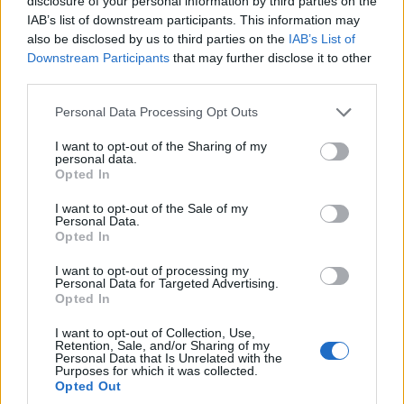
disclosure of your personal information by third parties on the
σε "Αρθρογραφία"
IAB’s list of downstream participants. This information may
also be disclosed by us to third parties on the
IAB’s List of
ΕΚ ΒΑΘΟΥΣ ΚΑΡΔΙΑΣ –
Downstream Participants
that may further disclose it to other
του Κωνσταντίνου Χολέβα*
third parties.
8 Μαΐου 2014, 7:00 πμ
σε "Αρθρογραφία"
Please note that this website/app uses one or more Google
Personal Data Processing Opt Outs
services and may gather and store information including but
not limited to your visit or usage behaviour. You may click to
I want to opt-out of the Sharing of my
personal data.
grant or deny consent to Google and its third-party tags to
Ακολουθήστε μας στο
Google News
Opted In
use your data for below specified purposes in below Google
και μάθετε πρώτοι όλες τις ειδήσεις!
consent section.
I want to opt-out of the Sale of my
Personal Data.
Opted In
I want to opt-out of processing my
Personal Data for Targeted Advertising.
Opted In
I want to opt-out of Collection, Use,
Retention, Sale, and/or Sharing of my
Personal Data that Is Unrelated with the
Purposes for which it was collected.
Opted Out