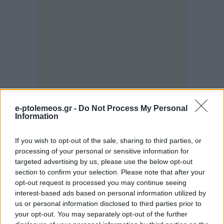
e-ptolemeos.gr -
Do Not Process My Personal
Information
ΓΙΑΝΝΑΚΗΣ ΓΕΩΡΓΙΟΣ
If you wish to opt-out of the sale, sharing to third parties, or
processing of your personal or sensitive information for
targeted advertising by us, please use the below opt-out
section to confirm your selection. Please note that after your
Σχετικά
opt-out request is processed you may continue seeing
Ο ρόλος της Εκκλησίας και
Η οικουμενικότητα της
interest-based ads based on personal information utilized by
του Ιερού Κλήρου στην
εκκλησίας
us or personal information disclosed to third parties prior to
εθνική ζωή
13 Ιουνίου 2013, 2:07 μμ
your opt-out. You may separately opt-out of the further
15 Μαρτίου 2014, 12:00 μμ
σε "Αρθρογραφία"