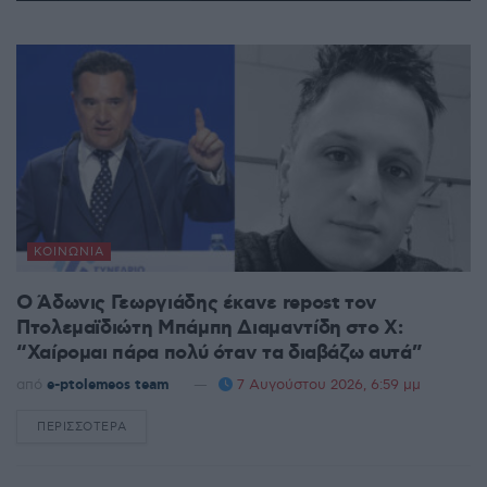
ΚΟΙΝΩΝΊΑ
Ο Άδωνις Γεωργιάδης έκανε repost τον
Πτολεμαϊδιώτη Μπάμπη Διαμαντίδη στο X:
“Χαίρομαι πάρα πολύ όταν τα διαβάζω αυτά”
από
e-ptolemeos team
7 Αυγούστου 2026, 6:59 μμ
ΠΕΡΙΣΣΌΤΕΡΑ
DETAILS