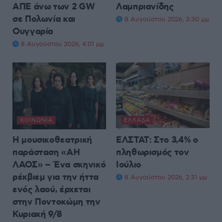
ΑΠΕ άνω των 2 GW
Λαμπριανίδης
σε Πολωνία και
8 Αυγούστου 2026, 3:30 μμ
Ουγγαρία
8 Αυγούστου 2026, 4:01 μμ
ΚΟΙΝΩΝΊΑ
ΕΛΛΆΔΑ
Η μουσικοθεατρική
ΕΛΣΤΑΤ: Στο 3,4% ο
παράσταση «ΑΗ
πληθωρισμός τον
ΛΑΟΣ» – Ένα σκηνικό
Ιούλιο
ρέκβιεμ για την ήττα
8 Αυγούστου 2026, 2:31 μμ
ενός λαού, έρχεται
στην Ποντοκώμη την
Κυριακή 9/8