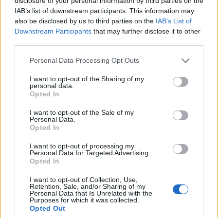
disclosure of your personal information by third parties on the
IAB’s list of downstream participants. This information may
also be disclosed by us to third parties on the
IAB’s List of
Downstream Participants
that may further disclose it to other
third parties.
Please note that this website/app uses one or more Google
Personal Data Processing Opt Outs
services and may gather and store information including but
not limited to your visit or usage behaviour. You may click to
I want to opt-out of the Sharing of my
personal data.
grant or deny consent to Google and its third-party tags to
Opted In
use your data for below specified purposes in below Google
consent section.
I want to opt-out of the Sale of my
Personal Data.
Opted In
I want to opt-out of processing my
Personal Data for Targeted Advertising.
Opted In
I want to opt-out of Collection, Use,
Retention, Sale, and/or Sharing of my
Personal Data that Is Unrelated with the
Purposes for which it was collected.
Opted Out