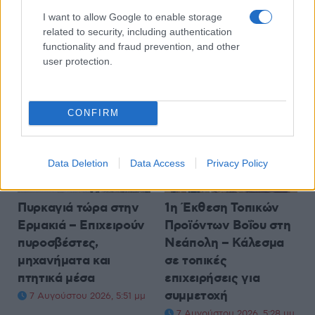
Μακεδονία το
85 τ.μ. στον πέμπτο
Σάββατο 8/8 – Το
όροφο – Δείτε
I want to allow Google to enable storage
related to security, including authentication
πρόγραμμα της
Φωτογραφίες
functionality and fraud prevention, and other
επίσκεψής της
7 Αυγούστου 2026, 6:00 μμ
user protection.
7 Αυγούστου 2026, 6:28 μμ
CONFIRM
Data Deletion
Data Access
Privacy Policy
ΚΟΙΝΩΝΊΑ
ΚΟΙΝΩΝΊΑ
Πυρκαγιά τώρα στην
1η Έκθεση Τοπικών
Ερμακιά – Επιχειρούν
Προϊόντων Βοΐου στη
πυροσβέστες,
Νεάπολη – Κάλεσμα
μηχανήματα και
σε τοπικές
πτητικά μέσα
επιχειρήσεις για
συμμετοχή
7 Αυγούστου 2026, 5:51 μμ
7 Αυγούστου 2026, 5:28 μμ