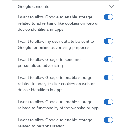
Google consents
ΔΙΕΘΝΕΊΣ ΕΙΔΉΣΕΙΣ
ΤΟΠΙΚΉ ΕΠΙΚΑΙΡΌΤΗΤΑ
I want to allow Google to enable storage
related to advertising like cookies on web or
Περιοδοντίτιδα:
Εγνατία Οδός:
device identifiers in apps.
Καινοτόμος θεραπεία
Προσωρινές
στοχεύει μόνο το
κυκλοφοριακές
I want to allow my user data to be sent to
βακτήριο που
ρυθμίσεις από το
Google for online advertising purposes.
προκαλεί τη νόσο
Κλειδί έως τον
I want to allow Google to send me
Πολύμυλο
6 Αυγούστου 2026, 7:34 μμ
personalized advertising.
6 Αυγούστου 2026, 7:23 μμ
I want to allow Google to enable storage
related to analytics like cookies on web or
device identifiers in apps.
I want to allow Google to enable storage
related to functionality of the website or app.
I want to allow Google to enable storage
related to personalization.