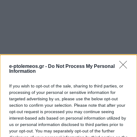
e-ptolemeos.gr -
Do Not Process My Personal
Information
If you wish to opt-out of the sale, sharing to third parties, or
processing of your personal or sensitive information for
ΜΟΥΣΙΚΈΣ ΕΠΙΛΟΓΈΣ
ΑΘΛΗΤΙΚΆ
targeted advertising by us, please use the below opt-out
Οι μουσικές επιλογές
Ο Σύλλογος Δρομέων
section to confirm your selection. Please note that after your
του e-ptolemeos.gr:
και Οδοιπόρων
opt-out request is processed you may continue seeing
interest-based ads based on personal information utilized by
AC/DC – Are You
Εορδαίας παρόν στον
us or personal information disclosed to third parties prior to
Ready (1991)
Λασσάνειο Δρόμο
your opt-out. You may separately opt-out of the further
Κοζάνης 2026
6 Αυγούστου 2026, 9:00 μμ