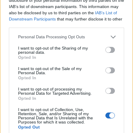
disclosure of your personal information by third parties on the
6 Αυγούστου 2026, 8:55 μμ
IAB’s list of downstream participants. This information may
also be disclosed by us to third parties on the
IAB’s List of
Downstream Participants
that may further disclose it to other
third parties.
Please note that this website/app uses one or more Google
Personal Data Processing Opt Outs
services and may gather and store information including but
not limited to your visit or usage behaviour. You may click to
I want to opt-out of the Sharing of my
personal data.
ΕΛΛΆΔΑ
ΤΟΠΙΚΉ ΕΠΙΚΑΙΡΌΤΗΤΑ
grant or deny consent to Google and its third-party tags to
Opted In
use your data for below specified purposes in below Google
ΓΣΕΕ: Αμοιβή αργίας
Η μεγάλη εορτή της
consent section.
I want to opt-out of the Sale of my
15ης Αυγούστου
Μεταμορφώσεως του
Personal Data.
Σωτήρος στην Ιερά
Opted In
6 Αυγούστου 2026, 8:30 μμ
Μονή Δρυοβούνου
I want to opt-out of processing my
(φωτογραφίες)
Personal Data for Targeted Advertising.
Opted In
6 Αυγούστου 2026, 8:02 μμ
I want to opt-out of Collection, Use,
Retention, Sale, and/or Sharing of my
Personal Data that Is Unrelated with the
Purposes for which it was collected.
Opted Out