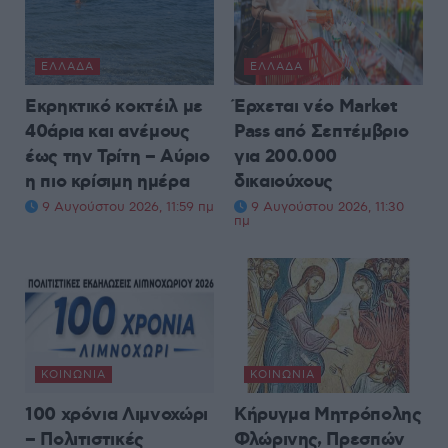
ΕΛΛΆΔΑ
ΕΛΛΆΔΑ
Εκρηκτικό κοκτέιλ με
Έρχεται νέο Market
40άρια και ανέμους
Pass από Σεπτέμβριο
έως την Τρίτη – Αύριο
για 200.000
η πιο κρίσιμη ημέρα
δικαιούχους
9 Αυγούστου 2026, 11:59 πμ
9 Αυγούστου 2026, 11:30
πμ
ΚΟΙΝΩΝΊΑ
ΚΟΙΝΩΝΊΑ
100 χρόνια Λιμνοχώρι
Κήρυγμα Μητρόπολης
– Πολιτιστικές
Φλώρινης, Πρεσπών