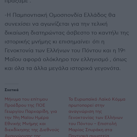
πράξαμε .
-Η Παμποντιακή Ομοσπονδία Ελλάδος θα
συνεχίσει να αγωνίζεται για την τελική
δικαίωση διατηρώντας άσβεστο το καντήλι της
ιστορικής μνήμης κι επισημαίνει ότι η
Γενοκτονία των Ελλήνων του Πόντου και η 19
η
Μαΐου αφορά ολόκληρο τον ελληνισμό , όπως
και όλα τα άλλα μεγάλα ιστορικά γεγονότα.
Σχετικά
Μήνυμα του επίτιμου
Το Ευρωπαϊκό Λαϊκό Κόμμα
Προέδρου της ΠΟΕ
πρωτοπορεί στην
Γεωργίου Παρχαρίδη, για
αναγνώριση της
την 19η Μαΐου Ημέρα
Γενοκτονίας των Ελλήνων
Εθνικής Μνήμης και
του Πόντου – Επιστολή
διεκδίκησης της Διεθνούς
Μαρίας Σπυράκη στα
Αναγνώρισης της
Ποντιακά σωματεία