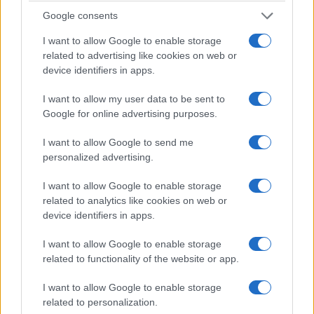
Google consents
στην Πλατεία Συμτάγματος με ομιλητή τον Δρ.
Χαϊκ Ντεμογιάν Γενοκτονολόγο, Διευθυντή του
I want to allow Google to enable storage
related to advertising like cookies on web or
Μουσείου Γενοκτονίας των Αρμενίων στο
device identifiers in apps.
Ερεβάν.
I want to allow my user data to be sent to
Οι αποδέκτες των μηνυμάτων των εκδηλώσεων
Google for online advertising purposes.
μνήμης της Ποντιακής Γενοκτονιας είναι
I want to allow Google to send me
πολλοί:
personalized advertising.
I want to allow Google to enable storage
-Πρωτίστως οι ψυχές των 353.000 θυμάτων της
related to analytics like cookies on web or
Γενοκτονίας για ανάπαυση εκεί στο πάνθεον
device identifiers in apps.
των Ιερομαρτύρων και Εθνομαρτύρων.
I want to allow Google to enable storage
related to functionality of the website or app.
– Οι Κυβερνήσεις της κατά τα άλλα φίλης
γείτονας Τουρκίας, να παραδεχθεί το
I want to allow Google to enable storage
δραματικό γεγονός της Γενοκτονίας που
related to personalization.