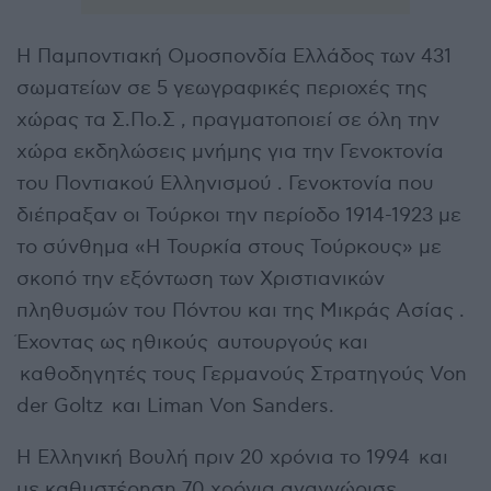
Η Παμποντιακή Ομοσπονδία Ελλάδος των 431
σωματείων σε 5 γεωγραφικές περιοχές της
χώρας τα Σ.Πο.Σ , πραγματοποιεί σε όλη την
χώρα εκδηλώσεις μνήμης για την Γενοκτονία
του Ποντιακού Ελληνισμού . Γενοκτονία που
διέπραξαν οι Τούρκοι την περίοδο 1914-1923 με
το σύνθημα «Η Τουρκία στους Τούρκους» με
σκοπό την εξόντωση των Χριστιανικών
πληθυσμών του Πόντου και της Μικράς Ασίας .
Έχοντας ως ηθικούς αυτουργούς και
καθοδηγητές τους Γερμανούς Στρατηγούς Von
der Goltz και Liman Von Sanders.
Η Ελληνική Βουλή πριν 20 χρόνια το 1994 και
με καθυστέρηση 70 χρόνια αναγνώρισε