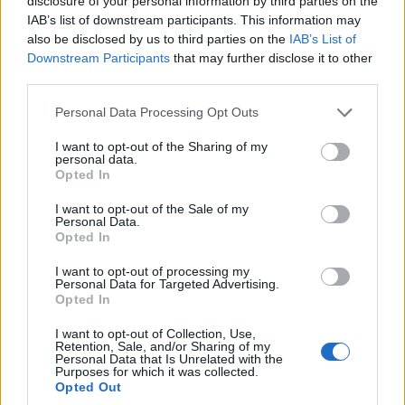
disclosure of your personal information by third parties on the
επιβάλλεται η βελτίωση της στρατηγικής των
IAB’s list of downstream participants. This information may
also be disclosed by us to third parties on the
IAB’s List of
δράσεων με την ενεργό συμμετοχή της
Downstream Participants
that may further disclose it to other
πολιτείας στην διεθνή προβολή του θέματος,
third parties.
στην έκδοση του τόμου σε έξι γλώσσες που
Please note that this website/app uses one or more Google
Personal Data Processing Opt Outs
αποτελεί το εργαλείο των ενεργειών, καθώς
services and may gather and store information including but
not limited to your visit or usage behaviour. You may click to
I want to opt-out of the Sharing of my
επίσης στην δημιουργία μουσείου της
personal data.
grant or deny consent to Google and its third-party tags to
ποντιακής γενοκτονίας και διοργάνωσης
Opted In
use your data for below specified purposes in below Google
Διεθνούς Συνεδρίου.
consent section.
I want to opt-out of the Sale of my
Personal Data.
Opted In
Η Παμποντιακή Ομοσπονδία Ελλάδος όπως
κάθε χρόνο πέραν των διαφόρων οργανώσεων
I want to opt-out of processing my
Personal Data for Targeted Advertising.
μνήμης σ’ όλη την χώρα διοργανώνει δύο
Opted In
πανελλαδικές συγκεντρώσεις στις 19 Μαΐου,
I want to opt-out of Collection, Use,
Retention, Sale, and/or Sharing of my
μία στην Θεσσαλονίκη στην Πλατεία Αγίας
Personal Data that Is Unrelated with the
Purposes for which it was collected.
Σοφίας με ομιλητή τον Δρ. Νίκο Λυγερό
Opted Out
Στρατηγικό Σύμβουλο και άλλη στην Αθήνα