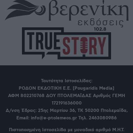
Ταυτότητα Ιστοσελίδας:
ΡΟΔΟΝ ΕΚΔΟΤΙΚΗ Ε.Ε. [Pougaridis Media]
ΑΦΜ 802210768
ΔΟΥ ΠΤΟΛΕΜΑΪΔΑΣ Αριθμός ΓΕΜΗ
172191636000
Δ/νση Έδρας: 25ης Μαρτίου 36,
ΤΚ 50200 Πτολεμαΐδα,
Email: info@e-ptolemeos.gr Τηλ. 2463080986
Πιστοποιημένη Ιστοσελίδα με μοναδικό αριθμό Μ.Η.Τ.