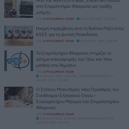
Από τον λιγνίτη στο φως: Εικαστική δωρεά
στο Επιμελητήριο Φλώρινας ως πράξη
μνήμης
ΑΠΌ
E-PTOLEMEOS TEAM
4 ΙΟΥΛΊΟΥ 2025, 1:30 ΜΜ
Ηχηρή παρέμβαση από τη Βαλίνα Ρόζα στην
ΚΕΕΕ για τη Δυτική Μακεδονία
ΑΠΌ
E-PTOLEMEOS TEAM
10 ΙΟΥΝΊΟΥ 2025, 4:58 ΜΜ
Το Επιμελητήριο Φλώρινας στηρίζει το
αίτημα επαναφοράς του 13ου και 14ου
μισθού στο δημόσιο
ΑΠΌ
E-PTOLEMEOS TEAM
5 ΙΟΥΝΊΟΥ 2025, 10:03 ΠΜ - ΕΝΗΜΕΡΏΘΗΚΕ ΣΤΙΣ 11
ΙΟΥΛΊΟΥ 2025, 7:23 ΜΜ
Ο Στέλιος Μπουτάρης νέος Πρόεδρος του
Συνδέσμου Ελληνικού Οίνου –
Συγχαρητήριο Μήνυμα του Επιμελητηρίου
Φλώρινας
ΑΠΌ
E-PTOLEMEOS TEAM
2 ΙΟΥΝΊΟΥ 2025, 3:45 ΜΜ - ΕΝΗΜΕΡΏΘΗΚΕ ΣΤΙΣ 10
ΙΟΥΝΊΟΥ 2025, 7:50 ΜΜ