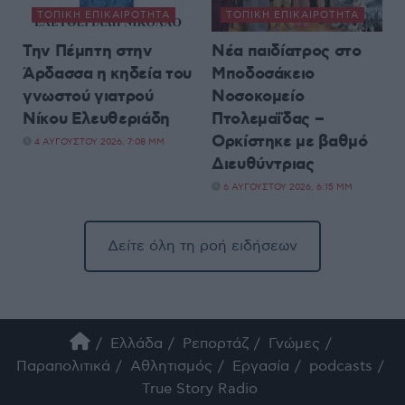
ΤΟΠΙΚΉ ΕΠΙΚΑΙΡΌΤΗΤΑ
ΤΟΠΙΚΉ ΕΠΙΚΑΙΡΌΤΗΤΑ
Την Πέμπτη στην
Νέα παιδίατρος στο
Άρδασσα η κηδεία του
Μποδοσάκειο
γνωστού γιατρού
Νοσοκομείο
Νίκου Ελευθεριάδη
Πτολεμαΐδας –
Ορκίστηκε με βαθμό
4 ΑΥΓΟΎΣΤΟΥ 2026, 7:08 ΜΜ
Διευθύντριας
6 ΑΥΓΟΎΣΤΟΥ 2026, 6:15 ΜΜ
Δείτε όλη τη ροή ειδήσεων
Ελλάδα
Ρεπορτάζ
Γνώμες
Παραπολιτικά
Αθλητισμός
Εργασία
podcasts
True Story Radio