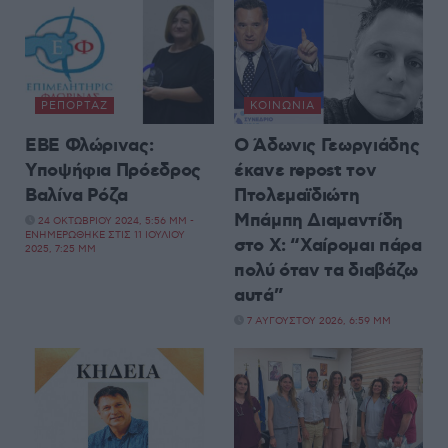
ΡΕΠΟΡΤΆΖ
ΚΟΙΝΩΝΊΑ
ΕΒΕ Φλώρινας:
Ο Άδωνις Γεωργιάδης
Υποψήφια Πρόεδρος
έκανε repost τον
Βαλίνα Ρόζα
Πτολεμαϊδιώτη
Μπάμπη Διαμαντίδη
24 ΟΚΤΩΒΡΊΟΥ 2024, 5:56 ΜΜ -
ΕΝΗΜΕΡΏΘΗΚΕ ΣΤΙΣ 11 ΙΟΥΛΊΟΥ
στο X: “Χαίρομαι πάρα
2025, 7:25 ΜΜ
πολύ όταν τα διαβάζω
αυτά”
7 ΑΥΓΟΎΣΤΟΥ 2026, 6:59 ΜΜ