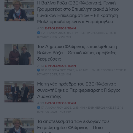
Η Βαλίνα Ρόζα (ΕΒΕ Φλώρινας), Γενική
Γραμματέας στο Επιμελητηριακό Δίκτυο
Γυναικών Επιχειρηματιών – Επικράτηση
Μαλλιαρουδάκη έναντι Εφραίμογλου
ΑΠΌ
E-PTOLEMEOS TEAM
1 ΑΠΡΙΛΊΟΥ 2025, 8:21 ΠΜ - ΕΝΗΜΕΡΏΘΗΚΕ ΣΤΙΣ 11
ΙΟΥΛΊΟΥ 2025, 7:23 ΜΜ
Τον Δήμαρχο Φλώρινας επισκέφθηκε η
Βαλίνα Ρόζα – Θετικό κλίμα, αμοιβαίες
δεσμεύσεις
ΑΠΌ
E-PTOLEMEOS TEAM
10 ΦΕΒΡΟΥΑΡΊΟΥ 2025, 6:28 ΜΜ - ΕΝΗΜΕΡΏΘΗΚΕ ΣΤΙΣ 11
ΙΟΥΛΊΟΥ 2025, 7:23 ΜΜ
Με τη νέα πρόεδρο του ΕΒΕ Φλώρινας
συναντήθηκε ο Περιφερειάρχης Γιώργος
Αμανατίδης
ΑΠΌ
E-PTOLEMEOS TEAM
17 ΙΑΝΟΥΑΡΊΟΥ 2025, 2:15 ΜΜ - ΕΝΗΜΕΡΏΘΗΚΕ ΣΤΙΣ 16
ΙΟΥΝΊΟΥ 2025, 7:25 ΜΜ
Τα αποτελέσματα των εκλογών του
Επιμελητηρίου Φλώρινας – Ποιοι