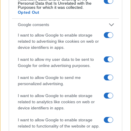
Personal Data that Is Unrelated with the
Purposes for which it was collected.
ΚΟΙΝΩΝΊΑ
Opted Out
Ο Άδωνις Γεωργιάδης έκανε repost τον
Google consents
Πτολεμαϊδιώτη Μπάμπη Διαμαντίδη στο X:
“Χαίρομαι πάρα πολύ όταν τα διαβάζω αυτά”
I want to allow Google to enable storage
related to advertising like cookies on web or
ΑΠΌ
E-PTOLEMEOS TEAM
7 ΑΥΓΟΎΣΤΟΥ 2026, 6:59 ΜΜ
device identifiers in apps.
ΠΕΡΙΣΣΌΤΕΡΑ
DETAILS
I want to allow my user data to be sent to
Google for online advertising purposes.
I want to allow Google to send me
personalized advertising.
I want to allow Google to enable storage
related to analytics like cookies on web or
device identifiers in apps.
I want to allow Google to enable storage
related to functionality of the website or app.