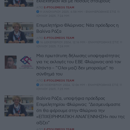
εκλέχθηκαν και με πόσους σταυρούς
ΑΠΌ
E-PTOLEMEOS TEAM
9 ΙΑΝΟΥΑΡΊΟΥ 2025, 6:58 ΜΜ - ΕΝΗΜΕΡΏΘΗΚΕ ΣΤΙΣ 11
ΙΟΥΛΊΟΥ 2025, 7:24 ΜΜ
Επιμελητήριο Φλώρινας: Νέα πρόεδρος η
Βαλίνα Ρόζα
ΑΠΌ
E-PTOLEMEOS TEAM
16 ΔΕΚΕΜΒΡΊΟΥ 2024, 12:16 ΜΜ - ΕΝΗΜΕΡΏΘΗΚΕ ΣΤΙΣ 11
ΙΟΥΛΊΟΥ 2025, 7:24 ΜΜ
Μια πρωτότυπη δήλωσης υποψηφιότητας
για τις εκλογές του ΕΒΕ Φλώρινας από τον
Ντόντο – “Όλοι μαζί δεν μπορούμε” το
σύνθημά του
ΑΠΌ
E-PTOLEMEOS TEAM
20 ΝΟΕΜΒΡΊΟΥ 2024, 12:06 ΜΜ - ΕΝΗΜΕΡΏΘΗΚΕ ΣΤΙΣ 11
ΙΟΥΛΊΟΥ 2025, 7:25 ΜΜ
Βαλίνα Ρόζα, υποψήφια πρόεδρος
Επιμελητηρίου Φλώρινας: “Δεσμευόμαστε
ότι θα φέρουμε στην Φλώρινα την
«ΕΠΙΧΕΙΡΗΜΑΤΙΚΗ ΑΝΑΓΕΝΝΗΣΗ» που της
αξίζει”
ΑΠΌ
E-PTOLEMEOS TEAM