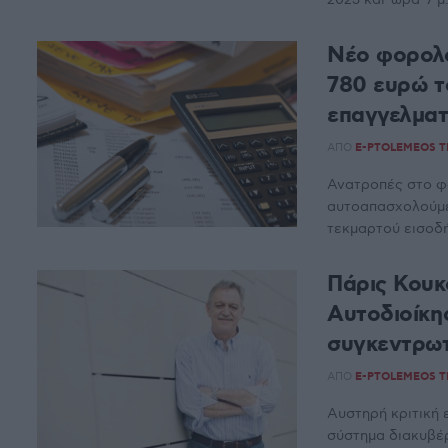
Νέο φορολο
780 ευρώ τ
επαγγελματ
ΑΠΌ
E-PTOLEMEOS 
Ανατροπές στο φ
αυτοαπασχολούμε
τεκμαρτού εισοδή
Πάρις Κουκ
Αυτοδιοίκη
συγκεντρω
ΑΠΌ
E-PTOLEMEOS 
Αυστηρή κριτική 
σύστημα διακυβέ