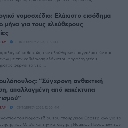
γικό νομοσχέδιο: Ελάχιστο εισόδημα
ο μήνα για τους ελεύθερους
ίες
TEAM
31 ΟΚΤΩΒΡΊΟΥ 2023, 8:55 ΠΜ
ορολογικό καθεστώς των ελεύθερων επαγγελματιών και
νων με την καθιέρωση ελάχιστου φορολογητέου –
ματος φέρνει το νέο ...
ουλόπουλος: “Σύγχρονη ανθεκτική
ση, απαλλαγμένη από κακέκτυπα
τισμού”
TEAM
4 ΟΚΤΩΒΡΊΟΥ 2023, 12:00 ΜΜ
εναντίον του Νομοσχεδίου του Υπουργείου Εσωτερικών για το
ρνησης των Ο.Τ.Α. και την κατάργηση Νομικών Προσώπων των