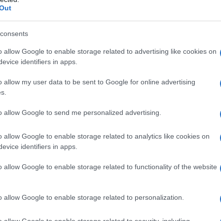
Out
ών να έρθει προς ψήφιση στην αυγή ...
αράς και άλλοι 6 βουλευτές της ΝΔ
consents
με την τροπολογία Καιρίδη για το
o allow Google to enable storage related to advertising like cookies on
evice identifiers in apps.
τικό
o allow my user data to be sent to Google for online advertising
TEAM
19 ΔΕΚΕΜΒΡΊΟΥ 2023, 12:50 ΜΜ
s.
πρωθυπουργό Αντώνη Σαμαρά ο οποίος με δήλωση του
φωνία του με την τροπολογία που εισάγει ...
to allow Google to send me personalized advertising.
o allow Google to enable storage related to analytics like cookies on
τικό: Ψηφίζεται σήμερα η ρύθμιση – Τα
evice identifiers in apps.
 για Σαμαρά και οι γκρίνιες των
o allow Google to enable storage related to functionality of the website
ουλευτών
TEAM
19 ΔΕΚΕΜΒΡΊΟΥ 2023, 8:31 ΠΜ
o allow Google to enable storage related to personalization.
ση να θέλει να κρατήσει χαμηλά τους τόνους ως προς το
ίας για το μεταναστευτικό και ...
o allow Google to enable storage related to security, including