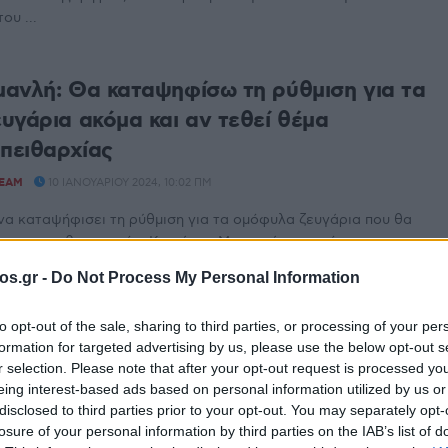
ου ...
ανλή: Θα καταψηφίσω τη ρύθμιση για τα
υγάρια ακόμα και αν τεθεί θέμα
 πειθαρχίας
TEAM
10 ΙΑΝΟΥΑΡΊΟΥ 2024, 10:02 ΠΜ
να καταψήφισει τη ρύθμιση για τα ομόφυλα ζευγάρια που θα
ρα ο πρωθυπουργός, Κυριάκος Μητσοτάκης, ακόμα ...
os.gr -
Do Not Process My Personal Information
: Νέα μέτρα κατά της ακρίβειας –
to opt-out of the sale, sharing to third parties, or processing of your per
 την πόρτα της παρανομίας για τα
formation for targeted advertising by us, please use the below opt-out s
r selection. Please note that after your opt-out request is processed y
eing interest-based ads based on personal information utilized by us or
TEAM
9 ΙΑΝΟΥΑΡΊΟΥ 2024, 1:44 ΜΜ
disclosed to third parties prior to your opt-out. You may separately opt-
losure of your personal information by third parties on the IAB’s list of
 τις αλλαγές που φέρνει το νομοσχέδιο του υπουργείου