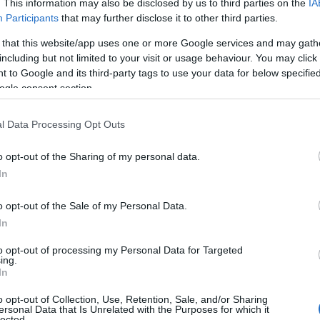
. This information may also be disclosed by us to third parties on the
IA
είνει κάθε πόρτα στην παρανομία όσον αφορά ...
Participants
that may further disclose it to other third parties.
 that this website/app uses one or more Google services and may gath
 για ομόφυλα ζευγάρια: Ώρα
including but not limited to your visit or usage behaviour. You may click 
 στην κυβέρνηση
 to Google and its third-party tags to use your data for below specifi
ogle consent section.
TEAM
8 ΙΑΝΟΥΑΡΊΟΥ 2024, 9:12 ΠΜ
ανοίξει και επισήμως την συζήτηση για τον γάμο των
l Data Processing Opt Outs
ών είναι η κυβέρνηση και σύμφωνα με πληροφορίες ...
o opt-out of the Sharing of my personal data.
In
 ημερομηνία κατάθεσης του νομοσχεδίου
o opt-out of the Sale of my Personal Data.
In
φυλα ζευγάρια – Μητσοτάκης: «Πρώτα θα
 τι θέλουμε»
to opt-out of processing my Personal Data for Targeted
ing.
In
TEAM
 10:13 ΠΜ - ΕΝΗΜΕΡΏΘΗΚΕ ΣΤΙΣ 17 ΣΕΠΤΕΜΒΡΊΟΥ 2025, 5:51 ΜΜ
o opt-out of Collection, Use, Retention, Sale, and/or Sharing
ersonal Data that Is Unrelated with the Purposes for which it
εις προς τον πρωθυπουργό το νομοσχέδιο για τον γάμο των
lected.