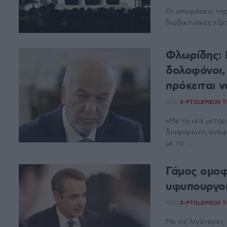
Οι αποφάσεις της
διαδικτυακές εξετ
Φλωρίδης: 
δολοφόνοι, 
πρόκειται 
ΑΠΌ
E-PTOLEMEOS 
«Με τη νέα μεταρ
διαφορών», ανέφ
με το ...
Γάμος ομοφ
υφυπουργοί
ΑΠΌ
E-PTOLEMEOS 
Με τις λιγότερες