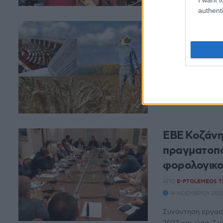
authenti
Στα σκαριά
Επιμελητήρ
ΑΠΌ
E-PTOLEMEOS 
18 ΔΕΚΕΜΒΡΊΟΥ 2023
Όλο και πιο κοντ
της χώρας, τα οπο
ΕΒΕ Κοζάνη
πραγματοπο
φορολογικο
ΑΠΌ
E-PTOLEMEOS 
14 ΝΟΕΜΒΡΊΟΥ 2023
Συνάντηση εργασ
2023 και ώρα 7 μ.