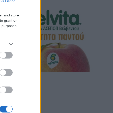
B’s List of
er and store
to grant or
ed purposes