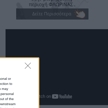
sonal or
ection to
ou may
 personal
out of the
 downstream