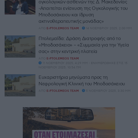
ογκολογικών ασθενών της Δ. Μακεδονίας
-Απαιτείται ενίσχυση της Ογκολογικής του
Μποδοσάκειου και ίδρυση
ακτινοθεραπευτικής μονάδας»
ΑΠΌ
E-PTOLEMEOS TEAM
14 ΝΟΕΜΒΡΊΟΥ 2025, 2:00 ΜΜ
Πτολεμαΐδα: Δράση Διατροφής από το
«Μποδοσάκειο» – «Συμμαχία για την Υγεία
σας» στην κεντρική πλατεία
ΑΠΌ
E-PTOLEMEOS TEAM
11 ΝΟΕΜΒΡΊΟΥ 2025, 4:29 ΜΜ - ΕΝΗΜΕΡΏΘΗΚΕ ΣΤΙΣ 15
ΝΟΕΜΒΡΊΟΥ 2025, 10:54 ΠΜ
Ευχαριστήρια μηνύματα προς τη
Νεφρολογική Κλινική του Μποδοσάκειου
ΑΠΌ
E-PTOLEMEOS TEAM
5 ΝΟΕΜΒΡΊΟΥ 2025, 3:30 ΜΜ