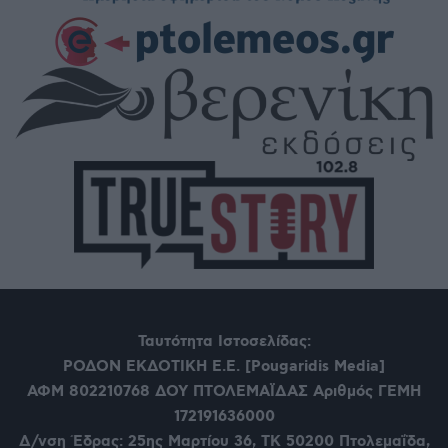
Ταυτότητα Ιστοσελίδας:
ΡΟΔΟΝ ΕΚΔΟΤΙΚΗ Ε.Ε. [Pougaridis Media]
ΑΦΜ 802210768
ΔΟΥ ΠΤΟΛΕΜΑΪΔΑΣ Αριθμός ΓΕΜΗ
172191636000
Δ/νση Έδρας: 25ης Μαρτίου 36,
ΤΚ 50200 Πτολεμαΐδα,