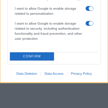
I want to allow Google to enable storage
related to personalization.
ΚΟΙΝΩΝΊΑ
I want to allow Google to enable storage
related to security, including authentication
Προήχθη σε Αστυνομικό Υποδιευθυντή ο
functionality and fraud prevention, and other
user protection.
Διοικητής της Τροχαίας Πτολεμαΐδας Σπύρος
Τάσιος
ΑΠΌ
E-PTOLEMEOS TEAM
8 ΑΥΓΟΎΣΤΟΥ 2026, 7:38 ΜΜ
CONFIRM
ΠΕΡΙΣΣΌΤΕΡΑ
DETAILS
Data Deletion
Data Access
Privacy Policy