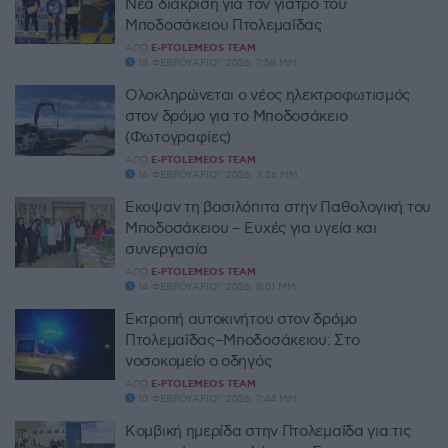
Νέα διάκριση για τον γιατρό του
Μποδοσάκειου Πτολεμαΐδας
ΑΠΌ
E-PTOLEMEOS TEAM
18 ΦΕΒΡΟΥΑΡΊΟΥ 2026, 7:58 ΜΜ
Ολοκληρώνεται ο νέος ηλεκτροφωτισμός
στον δρόμο για το Μποδοσάκειο
(Φωτογραφίες)
ΑΠΌ
E-PTOLEMEOS TEAM
16 ΦΕΒΡΟΥΑΡΊΟΥ 2026, 3:26 ΜΜ
Εκοψαν τη βασιλόπιτα στην Παθολογική του
Μποδοσάκειου – Ευχές για υγεία και
συνεργασία
ΑΠΌ
E-PTOLEMEOS TEAM
14 ΦΕΒΡΟΥΑΡΊΟΥ 2026, 8:01 ΜΜ
Εκτροπή αυτοκινήτου στον δρόμο
Πτολεμαΐδας–Μποδοσάκειου: Στο
νοσοκομείο ο οδηγός
ΑΠΌ
E-PTOLEMEOS TEAM
10 ΦΕΒΡΟΥΑΡΊΟΥ 2026, 7:44 ΜΜ
Κομβική ημερίδα στην Πτολεμαΐδα για τις