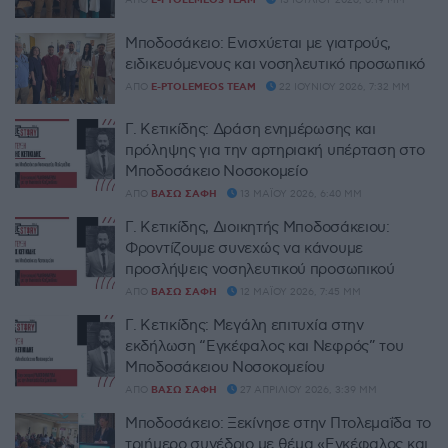
ΑΠΌ
E-PTOLEMEOS TEAM
13 ΙΟΥΛΊΟΥ 2026, 6:19 ΜΜ
Μποδοσάκειο: Ενισχύεται με γιατρούς,
ειδικευόμενους και νοσηλευτικό προσωπικό
ΑΠΌ
E-PTOLEMEOS TEAM
22 ΙΟΥΝΊΟΥ 2026, 7:32 ΜΜ
Γ. Κετικίδης: Δράση ενημέρωσης και
πρόληψης για την αρτηριακή υπέρταση στο
Μποδοσάκειο Νοσοκομείο
ΑΠΌ
ΒΆΣΩ ΣΆΦΗ
13 ΜΑΪ́ΟΥ 2026, 6:40 ΜΜ
Γ. Κετικίδης, Διοικητής Μποδοσάκειου:
Φροντίζουμε συνεχώς να κάνουμε
προσλήψεις νοσηλευτικού προσωπικού
ΑΠΌ
ΒΆΣΩ ΣΆΦΗ
12 ΜΑΪ́ΟΥ 2026, 7:45 ΜΜ
Γ. Κετικίδης: Μεγάλη επιτυχία στην
εκδήλωση “Εγκέφαλος και Νεφρός” του
Μποδοσάκειου Νοσοκομείου
ΑΠΌ
ΒΆΣΩ ΣΆΦΗ
27 ΑΠΡΙΛΊΟΥ 2026, 3:39 ΜΜ
Μποδοσάκειο: Ξεκίνησε στην Πτολεμαΐδα το
τριήμερο συνέδριο με θέμα «Εγκέφαλος και