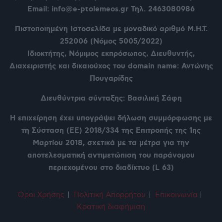
Email: info@e-ptolemeos.gr Τηλ. 2463080986
Πιστοποιημένη Ιστοσελίδα με μοναδικό αριθμό Μ.Η.Τ.
252006 (Νόμος 5005/2022)
Ιδιοκτήτης, Νόμιμος εκπρόσωπος, Διευθυντής,
Διαχειριστής και δικαιούχος του domain name: Αντώνης
Πουγαρίδης
Διευθύντρια σύνταξης: Βασιλική Σάφη
Η επιχείρηση έχει υπογράψει δήλωση συμμόρφωσης με
τη Σύσταση (ΕΕ) 2018/334 της Επιτροπής της 1ης
Μαρτίου 2018, σχετικά με τα μέτρα για την
αποτελεσματική αντιμετώπιση του παράνομου
περιεχομένου στο διαδίκτυο (L 63)
Όροι Χρήση
ς
|
Πολιτική Απορρήτου
|
Επικοινωνία
|
Κρατική διαφήμιση