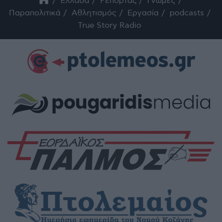
Ελλάδα
Ρεπορτάζ
Γνώμες
Παραπολιτικά
Αθλητισμός
Εργασία
podcasts
True Story Radio