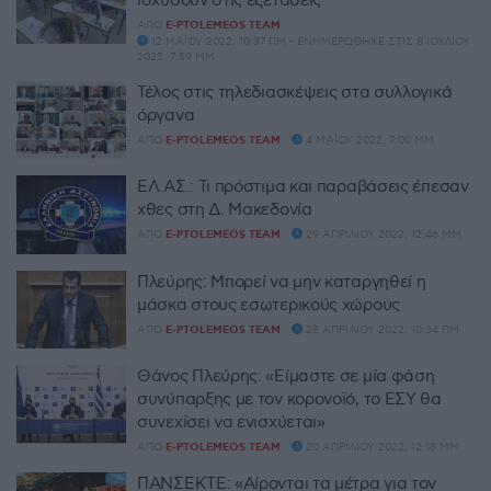
ΑΠΌ
E-PTOLEMEOS TEAM
12 ΜΑΪ́ΟΥ 2022, 10:37 ΠΜ - ΕΝΗΜΕΡΏΘΗΚΕ ΣΤΙΣ 8 ΙΟΥΛΊΟΥ
2025, 7:59 ΜΜ
Τέλος στις τηλεδιασκέψεις στα συλλογικά
όργανα
ΑΠΌ
E-PTOLEMEOS TEAM
4 ΜΑΪ́ΟΥ 2022, 7:00 ΜΜ
ΕΛ.ΑΣ.: Τι πρόστιμα και παραβάσεις έπεσαν
χθες στη Δ. Μακεδονία
ΑΠΌ
E-PTOLEMEOS TEAM
29 ΑΠΡΙΛΊΟΥ 2022, 12:46 ΜΜ
Πλεύρης: Μπορεί να μην καταργηθεί η
μάσκα στους εσωτερικούς χώρους
ΑΠΌ
E-PTOLEMEOS TEAM
28 ΑΠΡΙΛΊΟΥ 2022, 10:34 ΠΜ
Θάνος Πλεύρης: «Είμαστε σε μία φάση
συνύπαρξης με τον κορονοϊό, το ΕΣΥ θα
συνεχίσει να ενισχύεται»
ΑΠΌ
E-PTOLEMEOS TEAM
20 ΑΠΡΙΛΊΟΥ 2022, 12:18 ΜΜ
ΠΑΝΣΕΚΤΕ: «Αίρονται τα μέτρα για τον