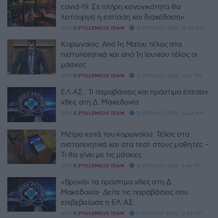
covid-19. Σε πλήρη κανονικότητα θα
λειτουργεί η εστίαση και διακέδαση»
ΑΠΌ
E-PTOLEMEOS TEAM
14 ΑΠΡΙΛΊΟΥ 2022, 12:33 ΜΜ
Κορωνοϊός: Από 1η Μαΐου τέλος στα
πιστοποιητικά και από 1η Ιουνίου τέλος οι
μάσκες
ΑΠΌ
E-PTOLEMEOS TEAM
13 ΑΠΡΙΛΊΟΥ 2022, 11:22 ΠΜ
ΕΛ.ΑΣ.: Τι παραβάσεις και πρόστιμα έπεσαν
χθες στη Δ. Μακεδονία
ΑΠΌ
E-PTOLEMEOS TEAM
12 ΑΠΡΙΛΊΟΥ 2022, 12:44 ΜΜ
Μέτρα κατά του κορωνοϊού: Τέλος στα
πιστοποιητικά και στα τεστ στους μαθητές –
Τι θα γίνει με τις μάσκες
ΑΠΌ
E-PTOLEMEOS TEAM
12 ΑΠΡΙΛΊΟΥ 2022, 9:44 ΠΜ
«Βροχή» τα πρόστιμα χθες στη Δ.
Μακεδονία- Δείτε τις παραβάσεις που
επιβεβαίωσε η ΕΛ.ΑΣ.
ΑΠΌ
E-PTOLEMEOS TEAM
11 ΑΠΡΙΛΊΟΥ 2022, 12:53 ΜΜ