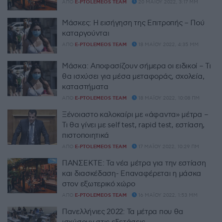
ΑΠΌ
E-PTOLEMEOS TEAM
20 ΜΑΪ́ΟΥ 2022, 3:17 ΜΜ
Μάσκες: Η εισήγηση της Επιτροπής – Πού
καταργούνται
ΑΠΌ
E-PTOLEMEOS TEAM
18 ΜΑΪ́ΟΥ 2022, 4:35 ΜΜ
Μάσκα: Αποφασίζουν σήμερα οι ειδικοί – Τι
θα ισχύσει για μέσα μεταφοράς, σχολεία,
καταστήματα
ΑΠΌ
E-PTOLEMEOS TEAM
18 ΜΑΪ́ΟΥ 2022, 10:08 ΠΜ
Ξένοιαστο καλοκαίρι με «άφαντα» μέτρα –
Τι θα γίνει με self test, rapid test, εστίαση,
πιστοποιητικά
ΑΠΌ
E-PTOLEMEOS TEAM
17 ΜΑΪ́ΟΥ 2022, 10:29 ΠΜ
ΠΑΝΣΕΚΤΕ: Τα νέα μέτρα για την εστίαση
και διασκέδαση- Επαναφέρεται η μάσκα
στον εξωτερικό χώρο
ΑΠΌ
E-PTOLEMEOS TEAM
16 ΜΑΪ́ΟΥ 2022, 1:53 ΜΜ
Πανελλήνιες 2022: Τα μέτρα που θα
ισχύσουν στις εξετάσεις