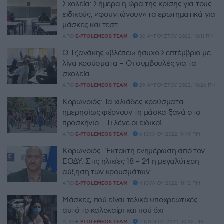
Σχολεία: Σήμερα η ώρα της κρίσης για τους
ειδικούς, «φουντώνουν» τα ερωτηματικά για
μάσκες και τεστ
ΑΠΌ
E-PTOLEMEOS TEAM
30 ΑΥΓΟΎΣΤΟΥ 2022, 10:11 ΠΜ
Ο Τζανάκης «βλέπει» ήσυχο Σεπτέμβριο με
λίγα κρούσματα – Οι συμβουλές για τα
σχολεία
ΑΠΌ
E-PTOLEMEOS TEAM
29 ΑΥΓΟΎΣΤΟΥ 2022, 10:26 ΠΜ
Κορωνοϊός: Τα χιλιάδες κρούσματα
ημερησίως φέρνουν τη μάσκα ξανά στο
προσκήνιο – Τι λένε οι ειδικοί
ΑΠΌ
E-PTOLEMEOS TEAM
6 ΙΟΥΛΊΟΥ 2022, 9:49 ΠΜ
Κορωνοϊός- Έκτακτη ενημέρωση από τον
ΕΟΔΥ: Στις ηλικίες 18 – 24 η μεγαλύτερη
αύξηση των κρουσμάτων
ΑΠΌ
E-PTOLEMEOS TEAM
4 ΙΟΥΛΊΟΥ 2022, 11:12 ΠΜ
Μάσκες, πού είναι τελικά υποχρεωτικές
αυτό το καλοκαίρι και πού όχι
ΑΠΌ
E-PTOLEMEOS TEAM
2 ΙΟΥΝΊΟΥ 2022, 10:32 ΠΜ