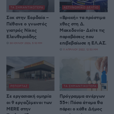
ΤΑ ΣΗΜΑΝΤΙΚΟΤΕΡΑ
ΑΣΤΥΝΟΜΙΚΌ ΔΕΛΤΊΟ
Σοκ στην Εορδαία –
«Βροχή» τα πρόστιμα
Πέθανε o γνωστός
χθες στη Δ.
γιατρός Νίκος
Μακεδονία- Δείτε τις
Ελευθεριάδης
παραβάσεις που
επιβεβαίωσε η ΕΛ.ΑΣ.
30 ΙΟΥΛΊΟΥ 2026, 5:10 ΜΜ
11 ΑΠΡΙΛΊΟΥ 2022, 12:53 ΜΜ
ΡΕΠΟΡΤΆΖ
ΤΑ ΣΗΜΑΝΤΙΚΟΤΕΡΑ
Σε εργασιακή ομηρία
Πρόγραμμα ανέργων
οι 9 εργαζόμενοι των
55+: Πόσα άτομα θα
MERE στην
πάρει ο κάθε Δήμος