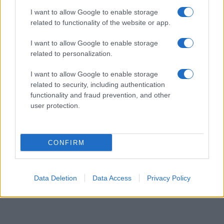
Την Πέμπτη στην Άρδασσα η κηδεία του γνωστού
I want to allow Google to enable storage
γιατρού Νίκου Ελευθεριάδη
related to functionality of the website or app.
ΑΠΌ
E-PTOLEMEOS TEAM
4 ΑΥΓΟΎΣΤΟΥ 2026, 7:08 ΜΜ
I want to allow Google to enable storage
related to personalization.
ΠΕΡΙΣΣΌΤΕΡΑ
DETAILS
I want to allow Google to enable storage
related to security, including authentication
functionality and fraud prevention, and other
user protection.
CONFIRM
Data Deletion
Data Access
Privacy Policy