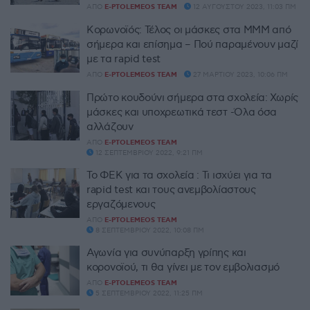
ΑΠΌ
E-PTOLEMEOS TEAM
12 ΑΥΓΟΎΣΤΟΥ 2023, 11:03 ΠΜ
Κορωνοϊός: Τέλος οι μάσκες στα ΜΜΜ από
σήμερα και επίσημα – Πού παραμένουν μαζί
με τα rapid test
ΑΠΌ
E-PTOLEMEOS TEAM
27 ΜΑΡΤΊΟΥ 2023, 10:06 ΠΜ
Πρώτο κουδούνι σήμερα στα σχολεία: Χωρίς
μάσκες και υποχρεωτικά τεστ -Όλα όσα
αλλάζουν
ΑΠΌ
E-PTOLEMEOS TEAM
12 ΣΕΠΤΕΜΒΡΊΟΥ 2022, 9:21 ΠΜ
Το ΦΕΚ για τα σχολεία : Τι ισχύει για τα
rapid test και τους ανεμβολίαστους
εργαζόμενους
ΑΠΌ
E-PTOLEMEOS TEAM
8 ΣΕΠΤΕΜΒΡΊΟΥ 2022, 10:08 ΠΜ
Αγωνία για συνύπαρξη γρίπης και
κορονοϊού, τι θα γίνει με τον εμβολιασμό
ΑΠΌ
E-PTOLEMEOS TEAM
5 ΣΕΠΤΕΜΒΡΊΟΥ 2022, 11:25 ΠΜ