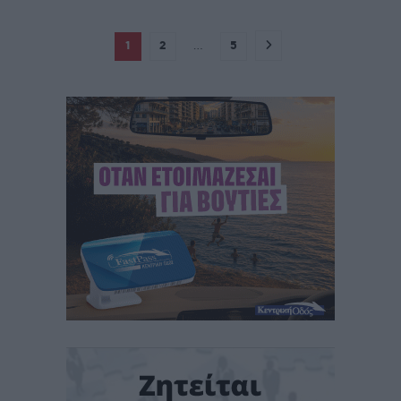
1
2
…
5