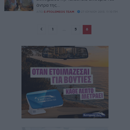
άντρα της…
ΑΠΌ
E-PTOLEMEOS TEAM
27 ΙΟΥΝΊΟΥ 2013, 11:10 ΠΜ
1
…
5
6