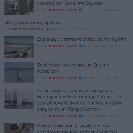
χρωστούσε 1,5εκ.€ στο δημόσιο!
ΑΠΌ
E-PTOLEMEOS TEAM
30 ΑΥΓΟΎΣΤΟΥ 2013, 11:45 ΠΜ
«Κρήτη και Πόντος σμίξανε»
ΑΠΌ
E-PTOLEMEOS TEAM
31 ΙΟΥΛΊΟΥ 2013, 3:37 ΜΜ
Ένα ακόμα απίστευτο βίντεο για την Κρήτη!
ΑΠΌ
E-PTOLEMEOS TEAM
16 ΙΟΥΛΊΟΥ 2013, 6:30 ΜΜ
Συνέλαβαν τον «λουκουματζή» της
παραλίας!
ΑΠΌ
E-PTOLEMEOS TEAM
7 ΙΟΥΛΊΟΥ 2013, 4:38 ΜΜ
Εντοπίστηκε ο κρυμμένος ενεργειακός
θησαυρός του Ιονίου και της Κρήτης – Τα
γεωτρύπανα ξεκινούν στο τέλος του 2014
εκτιμάει το υπ. Περιβάλλοντος
ΑΠΌ
E-PTOLEMEOS TEAM
4 ΙΟΥΛΊΟΥ 2013, 9:44 ΠΜ
Κρήτη: Συγκίνησε η τουρίστρια που
εκπλήρωσε την τελευταία επιθυμία του