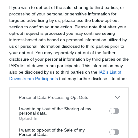
ΤΟΠΙΚΉ ΕΠΙΚΑΙΡΌΤΗΤΑ
If you wish to opt-out of the sale, sharing to third parties, or
processing of your personal or sensitive information for
Την Πέμπτη στην Άρδασσα η κηδεία του γνωστού
targeted advertising by us, please use the below opt-out
section to confirm your selection. Please note that after your
γιατρού Νίκου Ελευθεριάδη
opt-out request is processed you may continue seeing
ΑΠΌ
E-PTOLEMEOS TEAM
4 ΑΥΓΟΎΣΤΟΥ 2026, 7:08 ΜΜ
interest-based ads based on personal information utilized by
us or personal information disclosed to third parties prior to
ΠΕΡΙΣΣΌΤΕΡΑ
DETAILS
your opt-out. You may separately opt-out of the further
disclosure of your personal information by third parties on the
IAB’s list of downstream participants. This information may
also be disclosed by us to third parties on the
IAB’s List of
Downstream Participants
that may further disclose it to other
third parties.
Please note that this website/app uses one or more Google
Personal Data Processing Opt Outs
services and may gather and store information including but
not limited to your visit or usage behaviour. You may click to
I want to opt-out of the Sharing of my
personal data.
grant or deny consent to Google and its third-party tags to
Opted In
use your data for below specified purposes in below Google
consent section.
I want to opt-out of the Sale of my
Personal Data.