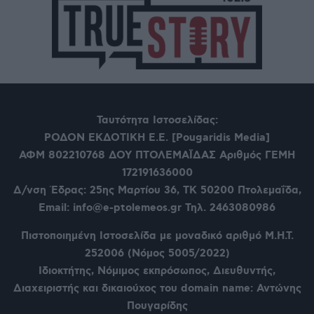
Ταυτότητα Ιστοσελίδας:
ΡΟΔΟΝ ΕΚΔΟΤΙΚΗ Ε.Ε. [Pougaridis Media]
ΑΦΜ 802210768
ΔΟΥ ΠΤΟΛΕΜΑΪΔΑΣ Αριθμός ΓΕΜΗ
172191636000
Δ/νση Έδρας: 25ης Μαρτίου 36,
ΤΚ 50200 Πτολεμαΐδα,
Email: info@e-ptolemeos.gr Τηλ. 2463080986
Πιστοποιημένη Ιστοσελίδα με μοναδικό αριθμό Μ.Η.Τ.
252006 (Νόμος 5005/2022)
Ιδιοκτήτης, Νόμιμος εκπρόσωπος, Διευθυντής,
Διαχειριστής και δικαιούχος του domain name: Αντώνης
Πουγαρίδης