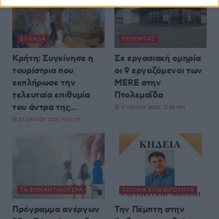
ΕΛΛΆΔΑ
ΡΕΠΟΡΤΆΖ
Κρήτη: Συγκίνησε η
Σε εργασιακή ομηρία
τουρίστρια που
οι 9 εργαζόμενοι των
εκπλήρωσε την
MERE στην
τελευταία επιθυμία
Πτολεμαΐδα
του άντρα της…
31 ΙΟΥΛΊΟΥ 2026, 12:45 ΜΜ
27 ΙΟΥΝΊΟΥ 2013, 11:10 ΠΜ
ΤΑ ΣΗΜΑΝΤΙΚΟΤΕΡΑ
ΤΟΠΙΚΉ ΕΠΙΚΑΙΡΌΤΗΤΑ
Πρόγραμμα ανέργων
Την Πέμπτη στην