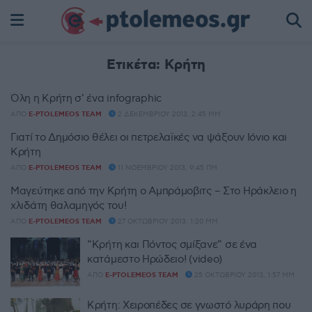
Ετικέτα:
Κρήτη
Όλη η Κρήτη σ’ ένα infographic
ΑΠΌ
E-PTOLEMEOS TEAM
2 ΔΕΚΕΜΒΡΊΟΥ 2013, 2:45 ΜΜ
Γιατί το Δημόσιο θέλει οι πετρελαϊκές να ψάξουν Ιόνιο και
Κρήτη
ΑΠΌ
E-PTOLEMEOS TEAM
11 ΝΟΕΜΒΡΊΟΥ 2013, 9:45 ΠΜ
Mαγεύτηκε από την Κρήτη ο Αμπράμοβιτς – Στο Ηράκλειο η
χλιδάτη θαλαμηγός του!
ΑΠΌ
E-PTOLEMEOS TEAM
27 ΟΚΤΩΒΡΊΟΥ 2013, 1:20 ΜΜ
“Κρήτη και Πόντος σμίξανε” σε ένα
κατάμεστο Ηρώδειο! (video)
ΑΠΌ
E-PTOLEMEOS TEAM
25 ΟΚΤΩΒΡΊΟΥ 2013, 1:57 ΜΜ
Κρήτη: Χειροπέδες σε γνωστό λυράρη που