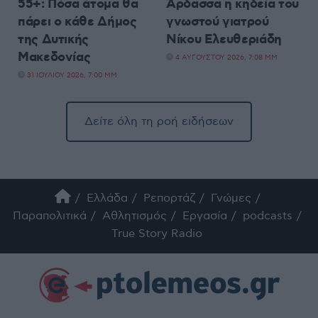
55+: Πόσα άτομα θα
Άρδασσα η κηδεία του
πάρει ο κάθε Δήμος
γνωστού γιατρού
της Δυτικής
Νίκου Ελευθεριάδη
Μακεδονίας
4 ΑΥΓΟΎΣΤΟΥ 2026, 7:08 ΜΜ
31 ΙΟΥΛΊΟΥ 2026, 7:00 ΜΜ
Δείτε όλη τη ροή ειδήσεων
Ελλάδα
Ρεπορτάζ
Γνώμες
Παραπολιτικά
Αθλητισμός
Εργασία
podcasts
True Story Radio