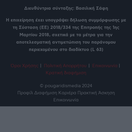
Διευθύντρια σύνταξης: Βασιλική Σάφη
Η επιχείρηση έχει υπογράψει δήλωση συμμόρφωσης με
τη Σύσταση (ΕΕ) 2018/334 της Επιτροπής της 1ης
Μαρτίου 2018, σχετικά με τα μέτρα για την
αποτελεσματική αντιμετώπιση του παράνομου
περιεχομένου στο διαδίκτυο (L 63)
Όροι Χρήση
ς
|
Πολιτική Απορρήτου
|
Επικοινωνία
|
Κρατική διαφήμιση
© pougaridismedia 2024
Προφίλ
Διαφήμιση
Καριέρα
Πρακτική Άσκηση
Επικοινωνία