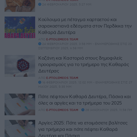
ΑΠΌ
E-PTOLEMEOS TEAM
24 ΦΕΒΡΟΥΑΡΊΟΥ 2025, 5:27 ΜΜ
Κούλουμα με πέταγμα χαρταετού και
σαρακοστιανά εδέσματα στον Περδίκκα την
Καθαρά Δευτέρα
ΑΠΌ
E-PTOLEMEOS TEAM
24 ΦΕΒΡΟΥΑΡΊΟΥ 2025, 3:58 ΜΜ - ΕΝΗΜΕΡΏΘΗΚΕ ΣΤΙΣ 23
ΣΕΠΤΕΜΒΡΊΟΥ 2025, 6:58 ΜΜ
Κοζάνη και Καστοριά στους δημοφιλείς
προορισμούς για το τριήμερο της Καθαράς
Δευτέρας
ΑΠΌ
E-PTOLEMEOS TEAM
16 ΦΕΒΡΟΥΑΡΊΟΥ 2025, 12:02 ΜΜ - ΕΝΗΜΕΡΏΘΗΚΕ ΣΤΙΣ 27
ΜΑΪ́ΟΥ 2025, 5:35 ΜΜ
Πότε πέφτουν Καθαρά Δευτέρα, Πάσχα και
όλες οι αργίες και τα τριήμερα του 2025
ΑΠΌ
E-PTOLEMEOS TEAM
28 ΙΑΝΟΥΑΡΊΟΥ 2025, 11:58 ΠΜ
Αργίες 2025: Πότε να ετοιμάσετε βαλίτσες
για τριήμερα και πότε πέφτει Καθαρά
Δευτέρα και Πάσχα