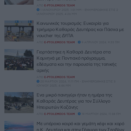
ΑΠΌ
E-PTOLEMEOS TEAM
1 ΙΑΝΟΥΑΡΊΟΥ 2025, 1:01 ΜΜ - ΕΝΗΜΕΡΏΘΗΚΕ ΣΤΙΣ 2
ΙΑΝΟΥΑΡΊΟΥ 2025, 4:26 ΜΜ
Κοινωνικός τουρισμός: Ευκαιρία για
τριήμερο Καθαράς Δευτέρας και Πάσχα με
voucher της ΔΥΠΑ
ΑΠΌ
E-PTOLEMEOS TEAM
9 ΑΠΡΙΛΊΟΥ 2024, 9:33 ΠΜ
Γιορτάστηκε η Καθαρά Δευτέρα στα
Κομνηνά με Ποντιακό πρόγραμμα,
εδέσματα και την παρουσία της τοπικής
αρχής
ΑΠΌ
E-PTOLEMEOS TEAM
20 ΜΑΡΤΊΟΥ 2024, 11:11 ΠΜ - ΕΝΗΜΕΡΏΘΗΚΕ ΣΤΙΣ 3
ΙΟΥΝΊΟΥ 2025, 4:44 ΜΜ
Ένα μικρό πανηγύρι ήταν η ημέρα της
Καθαράς Δευτέρας για τον Σύλλογο
Ηπειρωτών Κοζάνης
ΑΠΌ
E-PTOLEMEOS TEAM
19 ΜΑΡΤΊΟΥ 2024, 11:38 ΠΜ
Με υπέροχο καιρό και γεμάτη κέφι και χορό
η Κ. Δευτέρα και στην Γέφυρα των Σερβίων