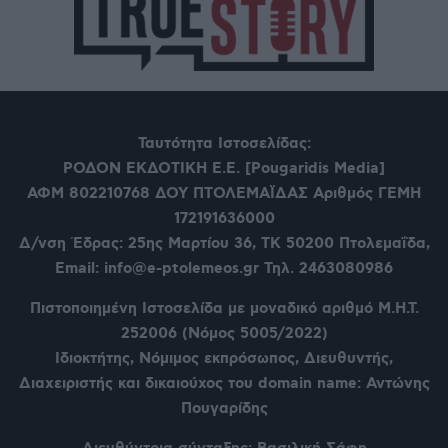
Ταυτότητα Ιστοσελίδας:
ΡΟΔΟΝ ΕΚΔΟΤΙΚΗ Ε.Ε. [Pougaridis Media]
ΑΦΜ 802210768
ΔΟΥ ΠΤΟΛΕΜΑΪΔΑΣ Αριθμός ΓΕΜΗ
172191636000
Δ/νση Έδρας: 25ης Μαρτίου 36,
ΤΚ 50200 Πτολεμαΐδα,
Email: info@e-ptolemeos.gr Τηλ. 2463080986
Πιστοποιημένη Ιστοσελίδα με μοναδικό αριθμό Μ.Η.Τ.
252006 (Νόμος 5005/2022)
Ιδιοκτήτης, Νόμιμος εκπρόσωπος, Διευθυντής,
Διαχειριστής και δικαιούχος του domain name: Αντώνης
Πουγαρίδης