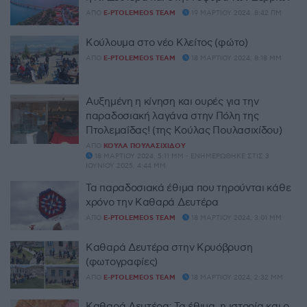
ΑΠΌ
E-PTOLEMEOS TEAM
19 ΜΑΡΤΊΟΥ 2024, 8:42 ΠΜ
Κούλουμα στο νέο Κλείτος (φώτο)
ΑΠΌ
E-PTOLEMEOS TEAM
18 ΜΑΡΤΊΟΥ 2024, 8:18 ΜΜ
Αυξημένη η κίνηση και ουρές για την
παραδοσιακή λαγάνα στην Πόλη της
Πτολεμαΐδας! (της Κούλας Πουλασιχίδου)
ΑΠΌ
ΚΟΎΛΑ ΠΟΥΛΑΣΙΧΊΔΟΥ
18 ΜΑΡΤΊΟΥ 2024, 5:11 ΜΜ - ΕΝΗΜΕΡΏΘΗΚΕ ΣΤΙΣ 3
ΙΟΥΝΊΟΥ 2025, 4:44 ΜΜ
Τα παραδοσιακά έθιμα που τηρούνται κάθε
χρόνο την Καθαρά Δευτέρα
ΑΠΌ
E-PTOLEMEOS TEAM
18 ΜΑΡΤΊΟΥ 2024, 3:01 ΜΜ
Καθαρά Δευτέρα στην Κρυόβρυση
(φωτογραφίες)
ΑΠΌ
E-PTOLEMEOS TEAM
18 ΜΑΡΤΊΟΥ 2024, 2:32 ΜΜ
Καθαρά Δευτέρα: Τα έθιμα, η ιστορία και ο