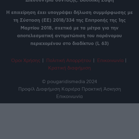
Διευθύντρια σύνταξης: Βασιλική Σάφη
Η επιχείρηση έχει υπογράψει δήλωση συμμόρφωσης με
τη Σύσταση (ΕΕ) 2018/334 της Επιτροπής της 1ης
Μαρτίου 2018, σχετικά με τα μέτρα για την
αποτελεσματική αντιμετώπιση του παράνομου
περιεχομένου στο διαδίκτυο (L 63)
Όροι Χρήση
ς
|
Πολιτική Απορρήτου
|
Επικοινωνία
|
Κρατική διαφήμιση
© pougaridismedia 2024
Προφίλ
Διαφήμιση
Καριέρα
Πρακτική Άσκηση
Επικοινωνία