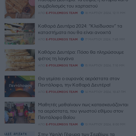
συμβολισμός του χαρταετού
ΑΠΌ
E-PTOLEMEOS TEAM
18 ΜΑΡΤΊΟΥ 2024, 12:11 ΜΜ
Καθαρά Δευτέρα 2024: “Κλείδωσαν” τα
καταστήματα που θα είναι ανοιχτά
ΑΠΌ
E-PTOLEMEOS TEAM
17 ΜΑΡΤΊΟΥ 2024, 7:45 ΜΜ
Καθάρα Δευτέρα: Πόσο θα πληρώσουμε
φέτος τη λαγάνα
ΑΠΌ
E-PTOLEMEOS TEAM
15 ΜΑΡΤΊΟΥ 2024, 7:10 ΜΜ
Θα γεμίσει ο ουρανός αερόστατα στον
Πεντάλοφο, την Καθαρά Δευτέρα!
ΑΠΌ
E-PTOLEMEOS TEAM
14 ΜΑΡΤΊΟΥ 2024, 10:47 ΠΜ
Μαθητές μαθαίνουν πως κατασκευάζονται
τα αερόστατα, του γνωστού εθίμου στον
Πεντάλοφο Βοΐου
ΑΠΌ
E-PTOLEMEOS TEAM
13 ΜΑΡΤΊΟΥ 2024, 8:00 ΜΜ
Στην Υψηλή Γέφυρα των Σερβίων, τα