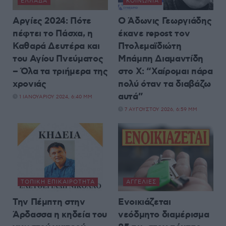
ΕΛΛΆΔΑ
ΚΟΙΝΩΝΊΑ
Αργίες 2024: Πότε
Ο Άδωνις Γεωργιάδης
πέφτει το Πάσχα, η
έκανε repost τον
Καθαρά Δευτέρα και
Πτολεμαϊδιώτη
του Αγίου Πνεύματος
Μπάμπη Διαμαντίδη
– Όλα τα τριήμερα της
στο X: “Χαίρομαι πάρα
χρονιάς
πολύ όταν τα διαβάζω
αυτά”
1 ΙΑΝΟΥΑΡΊΟΥ 2024, 6:40 ΜΜ
7 ΑΥΓΟΎΣΤΟΥ 2026, 6:59 ΜΜ
ΤΟΠΙΚΉ ΕΠΙΚΑΙΡΌΤΗΤΑ
ΑΓΓΕΛΊΕΣ
Την Πέμπτη στην
Ενοικιάζεται
Άρδασσα η κηδεία του
νεόδμητο διαμέρισμα