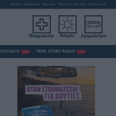
Προφίλ
Διαφήμιση
Καριέρα
Πρακτική Άσκηση
Επικοινωνία
PODCASTS
TRUE STORY RADIO
NEW
LIVE