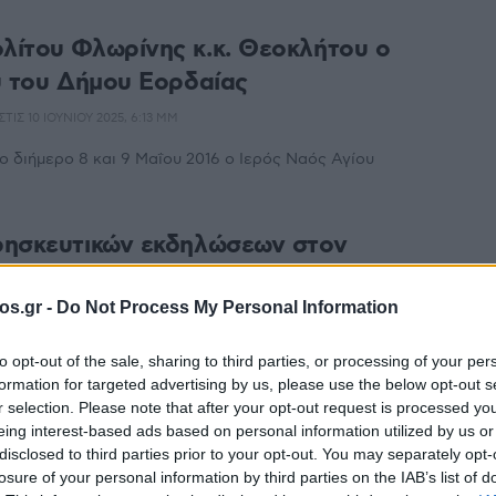
λίτου Φλωρίνης κ.κ. Θεοκλήτου ο
υ του Δήμου Εορδαίας
ΤΙΣ 10 ΙΟΥΝΊΟΥ 2025, 6:13 ΜΜ
 διήμερο 8 και 9 Μαΐου 2016 ο Ιερός Ναός Αγίου
ησκευτικών εκδηλώσεων στον
 Ιερό Ναό Αγίου Χριστοφόρου του
στην Ιερά Μητρόπολη Φλωρίνης,
os.gr -
Do Not Process My Personal Information
ι Εορδαίας
to opt-out of the sale, sharing to third parties, or processing of your per
ΧΊΔΟΥ
formation for targeted advertising by us, please use the below opt-out s
r selection. Please note that after your opt-out request is processed y
0 ΠΜ - ΕΝΗΜΕΡΏΘΗΚΕ ΣΤΙΣ 27 ΜΑΪ́ΟΥ 2025, 7:22 ΜΜ
eing interest-based ads based on personal information utilized by us or
γυρίζει το διήμερο 8 και 9 Μαΐου ο Ιερός Ναός Αγίου
disclosed to third parties prior to your opt-out. You may separately opt-
Δάκρυ της Παναγιάς) της ομώνυμης ...
losure of your personal information by third parties on the IAB’s list of