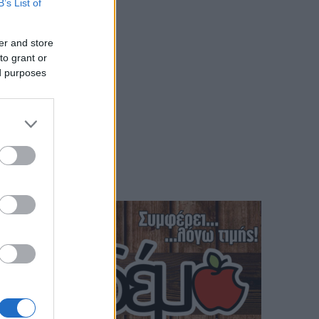
B’s List of
er and store
to grant or
ed purposes