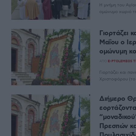
Η μνήμη του Αγί
ομώνυμο χωριό τη
Γιορτάζει κ
Μαΐου ο Ιε
ομώνυμη κο
ΑΠΌ
E-PTOLEMEOS 
Γιορτάζει και παν
Χριστοφόρου (το 
Διήμερο Θρ
εορτάζοντα
“μοναδικού
Πρεσπών κα
Πουλασιχίδ