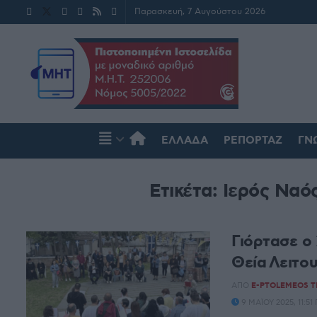
Παρασκευή, 7 Αυγούστου 2026
ΕΛΛΆΔΑ
ΡΕΠΟΡΤΆΖ
ΓΝ
Ετικέτα:
Ιερός Ναό
Γιόρτασε ο
Θεία Λειτο
ΑΠΌ
E-PTOLEMEOS 
9 ΜΑΪ́ΟΥ 2025, 11: