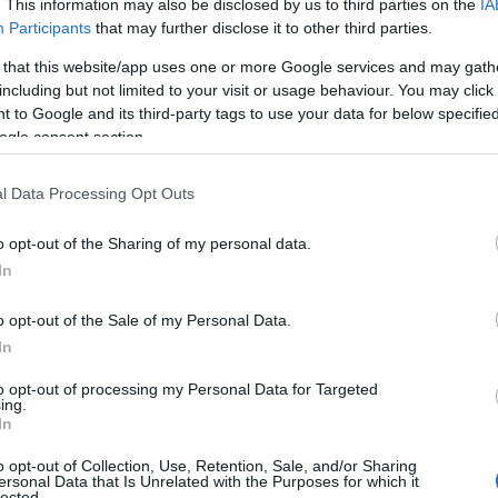
. This information may also be disclosed by us to third parties on the
IA
Participants
that may further disclose it to other third parties.
τροπολίτου κκ. Θεοκλήτου οι ιερές
γίου Χριστοφόρου Εορδαίας
 that this website/app uses one or more Google services and may gath
including but not limited to your visit or usage behaviour. You may click 
ΤΙΣ 10 ΙΟΥΝΊΟΥ 2025, 6:14 ΜΜ
 to Google and its third-party tags to use your data for below specifi
ogle consent section.
l Data Processing Opt Outs
ΡΟ 8 ΚΑΙ 9 ΜΑΪΟΥ Ο Ι.Ν. ΑΓΙΟΥ
o opt-out of the Sharing of my personal data.
In
Ε ΣΤΙΣ 10 ΙΟΥΝΊΟΥ 2025, 6:14 ΜΜ
o opt-out of the Sale of my Personal Data.
In
to opt-out of processing my Personal Data for Targeted
ing.
In
o opt-out of Collection, Use, Retention, Sale, and/or Sharing
ersonal Data that Is Unrelated with the Purposes for which it
lected.