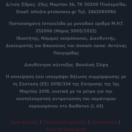
Δ/νση Έδρας: 25ης Μαρτίου 36,
ΤΚ 50200 Πτολεμαΐδα,
Email: info@e-ptolemeos.gr Τηλ. 2463080986
Πιστοποιημένη Ιστοσελίδα με μοναδικό αριθμό Μ.Η.Τ.
252006 (Νόμος 5005/2022)
Ιδιοκτήτης, Νόμιμος εκπρόσωπος, Διευθυντής,
Διαχειριστής και δικαιούχος του domain name: Αντώνης
Πουγαρίδης
Διευθύντρια σύνταξης: Βασιλική Σάφη
Η επιχείρηση έχει υπογράψει δήλωση συμμόρφωσης με
τη Σύσταση (ΕΕ) 2018/334 της Επιτροπής της 1ης
Μαρτίου 2018, σχετικά με τα μέτρα για την
αποτελεσματική αντιμετώπιση του παράνομου
περιεχομένου στο διαδίκτυο (L 63)
Όροι Χρήση
ς
|
Πολιτική Απορρήτου
|
Επικοινωνία
|
Κρατική διαφήμιση