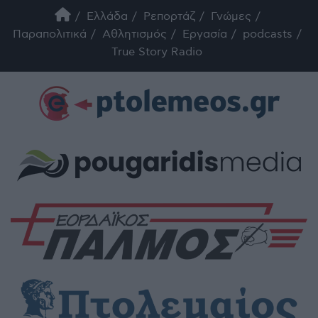
Ελλάδα
Ρεπορτάζ
Γνώμες
Παραπολιτικά
Αθλητισμός
Εργασία
podcasts
True Story Radio