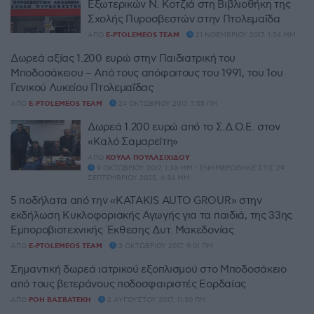
Εξωτερικών Ν. Κοτζιά στη Βιβλιοθήκη της
Σχολής Πυροσβεστών στην Πτολεμαΐδα
ΑΠΌ
E-PTOLEMEOS TEAM
21 ΝΟΕΜΒΡΊΟΥ 2017, 1:54 ΜΜ
Δωρεά αξίας 1.200 ευρώ στην Παιδιατρική του
Μποδοσάκειου – Από τους απόφοιτους του 1991, του 1ου
Γενικού Λυκείου Πτολεμαΐδας
ΑΠΌ
E-PTOLEMEOS TEAM
24 ΟΚΤΩΒΡΊΟΥ 2017, 7:55 ΠΜ
Δωρεά 1.200 ευρώ από το Σ.Δ.Ο.Ε. στον
«Kαλό Σαμαρείτη»
ΑΠΌ
ΚΟΎΛΑ ΠΟΥΛΑΣΙΧΊΔΟΥ
9 ΟΚΤΩΒΡΊΟΥ 2017, 1:38 ΜΜ - ΕΝΗΜΕΡΏΘΗΚΕ ΣΤΙΣ 29
ΣΕΠΤΕΜΒΡΊΟΥ 2025, 6:34 ΜΜ
5 ποδήλατα από την «ΚΑΤΑΚIS AUTO GROUR» στην
εκδήλωση Κυκλοφοριακής Αγωγής για τα παιδιά, της 33ης
Εμποροβιοτεχνικής Έκθεσης Δυτ. Μακεδονίας
ΑΠΌ
E-PTOLEMEOS TEAM
3 ΟΚΤΩΒΡΊΟΥ 2017, 9:01 ΠΜ
Σημαντική δωρεά ιατρικού εξοπλισμού στο Μποδοσάκειο
από τους βετεράνους ποδοσφαιριστές Εορδαίας
ΑΠΌ
ΡΌΗ ΒΑΣΒΑΤΈΚΗ
2 ΑΥΓΟΎΣΤΟΥ 2017, 11:30 ΠΜ