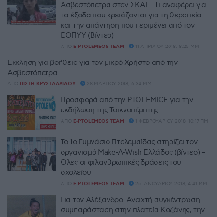
Ασβεστόπετρα στον ΣΚΑΙ – Τι αναφέρει για
τα έξοδα που χρειάζονται για τη θεραπεία
και την απάντηση που περιμένει από τον
ΕΟΠΥΥ (Βίντεο)
ΑΠΌ
E-PTOLEMEOS TEAM
11 ΑΠΡΙΛΊΟΥ 2018, 8:25 ΜΜ
Έκκληση για βοήθεια για τον μικρό Χρήστο από την
Ασβεστόπετρα
ΑΠΌ
ΠΊΣΤΗ ΚΡΥΣΤΑΛΛΊΔΟΥ
28 ΜΑΡΤΊΟΥ 2018, 6:34 ΜΜ
Προσφορά από την PTOLEMICE για την
εκδήλωση της Τσικνοπέμπτης
ΑΠΌ
E-PTOLEMEOS TEAM
1 ΦΕΒΡΟΥΑΡΊΟΥ 2018, 10:17 ΠΜ
Το 1ο Γυμνάσιο Πτολεμαΐδας στηρίζει τον
οργανισμό Make-A-Wish Ελλάδος (βίντεο) –
Όλες οι φιλανθρωπικές δράσεις του
σχολείου
ΑΠΌ
E-PTOLEMEOS TEAM
26 ΙΑΝΟΥΑΡΊΟΥ 2018, 4:41 ΜΜ
Για τον Αλέξανδρο: Ανοιχτή συγκέντρωση-
συμπαράσταση στην πλατεία Kοζάνης, την