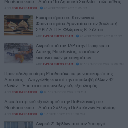
Μποδοσάκειου – Από το 11ο Δημοτικό Σχολείο Πτολεμαΐδας
ΑΠΌ
ΡΌΗ ΒΑΣΒΑΤΈΚΗ
20 ΔΕΚΕΜΒΡΊΟΥ 2017, 11:05 ΠΜ
Ευχαριστήριο του Κοινωνικού
Φροντιστηρίου Aμυνταίου στον βουλευτή
ΣΥ.ΡΙΖ.Α. Π.Ε. Φλώρινας Κ. Σέλτσα
ΑΠΌ
E-PTOLEMEOS TEAM
20 ΔΕΚΕΜΒΡΊΟΥ 2017, 8:37 ΠΜ
Δωρεά από τον TAP στην Περιφέρεια
Δυτικής Μακεδονίας, τεσσάρων
εκχιονιστικών μηχανημάτων
ΑΠΌ
E-PTOLEMEOS TEAM
19 ΔΕΚΕΜΒΡΊΟΥ 2017, 12:08 ΜΜ
Προς αδελφοποίηση Μποδοσάκειου με νοσοκομείο της
Αυστρίας – Αναγγέλθηκε κατά την παραλαβή άλλων 42
κλινών – Έπεται ιατροτεχνολογικός εξοπλισμός
ΑΠΌ
ΡΌΗ ΒΑΣΒΑΤΈΚΗ
12 ΔΕΚΕΜΒΡΊΟΥ 2017, 1:59 ΜΜ
Δωρεά ιατρικού εξοπλισμού στην Παθολογική του
Μποδοσάκειου – Από το Σύλλογο Πολυτέκνων Εορδαίας
ΑΠΌ
ΡΌΗ ΒΑΣΒΑΤΈΚΗ
5 ΔΕΚΕΜΒΡΊΟΥ 2017, 1:28 ΜΜ
Δωρεά 21 βιβλίων από τον Υπουργό