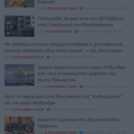
Κυριακή
ΑΠΌ
E-PTOLEMEOS TEAM
19 ΙΑΝΟΥΑΡΊΟΥ 2018, 10:53 ΠΜ
Πτολεμαΐδα: Δωρεά άνω των 300 βιβλίων
στην Ογκολογική του Μποδοσάκειου
ΑΠΌ
ΡΌΗ ΒΑΣΒΑΤΈΚΗ
17 ΙΑΝΟΥΑΡΊΟΥ 2018, 2:43 ΜΜ
Με ιδιαίτερη επιτυχία πραγματοποιήθηκε η φιλανθρωπική
μουσική εκδήλωση «Σαν παλιό σινεμά…» της Αστυνομίας
ΑΠΌ
E-PTOLEMEOS TEAM
16 ΙΑΝΟΥΑΡΊΟΥ 2018, 12:51 ΜΜ
Δωρεά χρημάτων για τον μικρό Αλέξανδρο
από τους επαγγελματίες ψαράδες της
λίμνης Πολυφύτου
ΑΠΌ
E-PTOLEMEOS TEAM
15 ΙΑΝΟΥΑΡΊΟΥ 2018, 10:44 ΠΜ
Δείτε το αφιέρωμα στην ξένη έκδοση της “Kαθημερινής”
για τον μικρό Αλέξανδρο
ΑΠΌ
E-PTOLEMEOS TEAM
14 ΙΑΝΟΥΑΡΊΟΥ 2018, 3:53 ΜΜ
Δωρεά 6 τυμπάνων στο Δημοτικό Ωδείο
Γρεβενών
ΑΠΌ
E-PTOLEMEOS TEAM
9 ΙΑΝΟΥΑΡΊΟΥ 2018, 1:38 ΜΜ