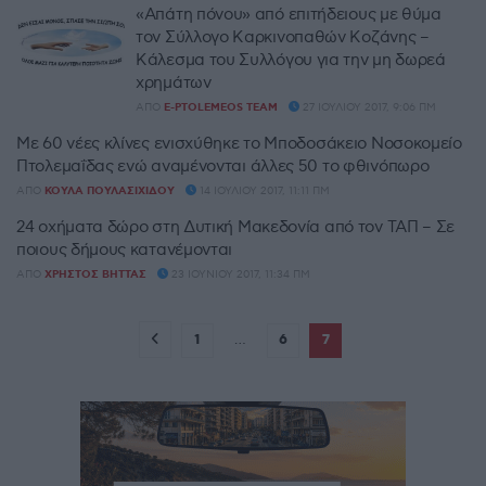
«Απάτη πόνου» από επιτήδειους με θύμα
τον Σύλλογο Καρκινοπαθών Κοζάνης –
Κάλεσμα του Συλλόγου για την μη δωρεά
χρημάτων
ΑΠΌ
E-PTOLEMEOS TEAM
27 ΙΟΥΛΊΟΥ 2017, 9:06 ΠΜ
Με 60 νέες κλίνες ενισχύθηκε το Μποδοσάκειο Νοσοκομείο
Πτολεμαΐδας ενώ αναμένονται άλλες 50 το φθινόπωρο
ΑΠΌ
ΚΟΎΛΑ ΠΟΥΛΑΣΙΧΊΔΟΥ
14 ΙΟΥΛΊΟΥ 2017, 11:11 ΠΜ
24 οχήματα δώρο στη Δυτική Μακεδονία από τον ΤΑΠ – Σε
ποιους δήμους κατανέμονται
ΑΠΌ
ΧΡΉΣΤΟΣ ΒΉΤΤΑΣ
23 ΙΟΥΝΊΟΥ 2017, 11:34 ΠΜ
1
…
6
7