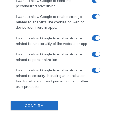
I want to allow Google to send me
personalized advertising.
I want to allow Google to enable storage
related to analytics like cookies on web or
device identifiers in apps.
ΚΟΙΝΩΝΊΑ
I want to allow Google to enable storage
Ο Άδωνις Γεωργιάδης έκανε repost τον
related to functionality of the website or app.
Πτολεμαϊδιώτη Μπάμπη Διαμαντίδη στο X:
“Χαίρομαι πάρα πολύ όταν τα διαβάζω αυτά”
I want to allow Google to enable storage
related to personalization.
ΑΠΌ
E-PTOLEMEOS TEAM
7 ΑΥΓΟΎΣΤΟΥ 2026, 6:59 ΜΜ
I want to allow Google to enable storage
ΠΕΡΙΣΣΌΤΕΡΑ
DETAILS
related to security, including authentication
functionality and fraud prevention, and other
user protection.
CONFIRM