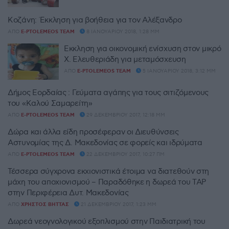
Κοζάνη: Έκκληση για βοήθεια για τον Αλέξανδρο
ΑΠΌ
E-PTOLEMEOS TEAM
8 ΙΑΝΟΥΑΡΊΟΥ 2018, 1:28 ΜΜ
Έκκληση για οικονομική ενίσχυση στον μικρό
Χ. Ελευθεριάδη για μεταμόσχευση
ΑΠΌ
E-PTOLEMEOS TEAM
5 ΙΑΝΟΥΑΡΊΟΥ 2018, 3:12 ΜΜ
Δήμος Εορδαίας : Γεύματα αγάπης για τους σιτιζόμενους
του «Kαλού Σαμαρείτη»
ΑΠΌ
E-PTOLEMEOS TEAM
29 ΔΕΚΕΜΒΡΊΟΥ 2017, 12:18 ΜΜ
Δώρα και άλλα είδη προσέφεραν οι Διευθύνσεις
Αστυνομίας της Δ. Μακεδονίας σε φορείς και ιδρύματα
ΑΠΌ
E-PTOLEMEOS TEAM
22 ΔΕΚΕΜΒΡΊΟΥ 2017, 10:27 ΠΜ
Τέσσερα σύγχρονα εκχιονιστικά έτοιμα να διατεθούν στη
μάχη του αποχιονισμού – Παραδόθηκε η δωρεά του TAP
στην Περιφέρεια Δυτ. Μακεδονίας
ΑΠΌ
ΧΡΉΣΤΟΣ ΒΉΤΤΑΣ
21 ΔΕΚΕΜΒΡΊΟΥ 2017, 1:23 ΜΜ
Δωρεά νεογνολογικού εξοπλισμού στην Παιδιατρική του