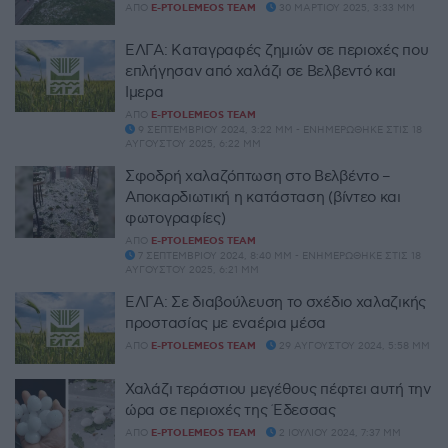
ΑΠΌ
E-PTOLEMEOS TEAM
30 ΜΑΡΤΊΟΥ 2025, 3:33 ΜΜ
ΕΛΓΑ: Καταγραφές ζημιών σε περιοχές που
επλήγησαν από χαλάζι σε Βελβεντό και
Ίμερα
ΑΠΌ
E-PTOLEMEOS TEAM
9 ΣΕΠΤΕΜΒΡΊΟΥ 2024, 3:22 ΜΜ - ΕΝΗΜΕΡΏΘΗΚΕ ΣΤΙΣ 18
ΑΥΓΟΎΣΤΟΥ 2025, 6:22 ΜΜ
Σφοδρή χαλαζόπτωση στο Βελβέντο –
Αποκαρδιωτική η κατάσταση (βίντεο και
φωτογραφίες)
ΑΠΌ
E-PTOLEMEOS TEAM
7 ΣΕΠΤΕΜΒΡΊΟΥ 2024, 8:40 ΜΜ - ΕΝΗΜΕΡΏΘΗΚΕ ΣΤΙΣ 18
ΑΥΓΟΎΣΤΟΥ 2025, 6:21 ΜΜ
ΕΛΓΑ: Σε διαβούλευση το σχέδιο χαλαζικής
προστασίας με εναέρια μέσα
ΑΠΌ
E-PTOLEMEOS TEAM
29 ΑΥΓΟΎΣΤΟΥ 2024, 5:58 ΜΜ
Χαλάζι τεράστιου μεγέθους πέφτει αυτή την
ώρα σε περιοχές της Έδεσσας
ΑΠΌ
E-PTOLEMEOS TEAM
2 ΙΟΥΛΊΟΥ 2024, 7:37 ΜΜ