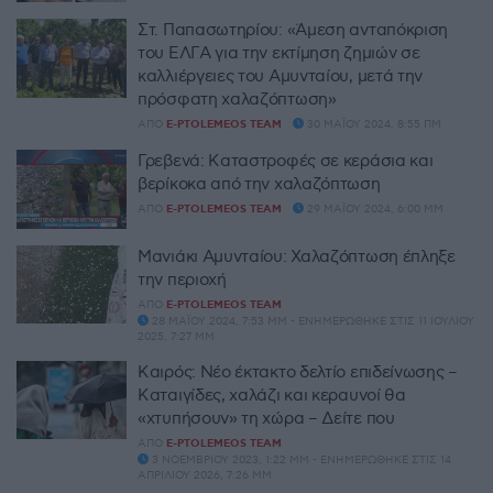
Στ. Παπασωτηρίου: «Άμεση ανταπόκριση
του ΕΛΓΑ για την εκτίμηση ζημιών σε
καλλιέργειες του Αμυνταίου, μετά την
πρόσφατη χαλαζόπτωση»
ΑΠΌ
E-PTOLEMEOS TEAM
30 ΜΑΪ́ΟΥ 2024, 8:55 ΠΜ
Γρεβενά: Καταστροφές σε κεράσια και
βερίκοκα από την χαλαζόπτωση
ΑΠΌ
E-PTOLEMEOS TEAM
29 ΜΑΪ́ΟΥ 2024, 6:00 ΜΜ
Μανιάκι Αμυνταίου: Χαλαζόπτωση έπληξε
την περιοχή
ΑΠΌ
E-PTOLEMEOS TEAM
28 ΜΑΪ́ΟΥ 2024, 7:53 ΜΜ - ΕΝΗΜΕΡΏΘΗΚΕ ΣΤΙΣ 11 ΙΟΥΛΊΟΥ
2025, 7:27 ΜΜ
Καιρός: Νέο έκτακτο δελτίο επιδείνωσης –
Καταιγίδες, χαλάζι και κεραυνοί θα
«χτυπήσουν» τη χώρα – Δείτε που
ΑΠΌ
E-PTOLEMEOS TEAM
3 ΝΟΕΜΒΡΊΟΥ 2023, 1:22 ΜΜ - ΕΝΗΜΕΡΏΘΗΚΕ ΣΤΙΣ 14
ΑΠΡΙΛΊΟΥ 2026, 7:26 ΜΜ