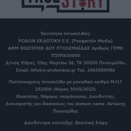
Ταυτότητα Ιστοσελίδας:
ΡΟΔΟΝ ΕΚΔΟΤΙΚΗ Ε.Ε. [Pougaridis Media]
ΑΦΜ 802210768
ΔΟΥ ΠΤΟΛΕΜΑΪΔΑΣ Αριθμός ΓΕΜΗ
172191636000
Δ/νση Έδρας: 25ης Μαρτίου 36,
ΤΚ 50200 Πτολεμαΐδα,
Email: info@e-ptolemeos.gr Τηλ. 2463080986
Πιστοποιημένη Ιστοσελίδα με μοναδικό αριθμό Μ.Η.Τ.
252006 (Νόμος 5005/2022)
Ιδιοκτήτης, Νόμιμος εκπρόσωπος, Διευθυντής,
Διαχειριστής και δικαιούχος του domain name: Αντώνης
Πουγαρίδης
Διευθύντρια σύνταξης: Βασιλική Σάφη