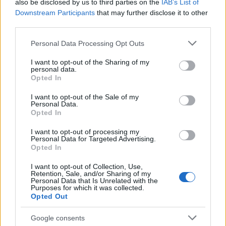
also be disclosed by us to third parties on the
IAB’s List of
Downstream Participants
that may further disclose it to other
third parties.
Please note that this website/app uses one or more Google
Personal Data Processing Opt Outs
services and may gather and store information including but
not limited to your visit or usage behaviour. You may click to
I want to opt-out of the Sharing of my
personal data.
grant or deny consent to Google and its third-party tags to
Opted In
use your data for below specified purposes in below Google
consent section.
I want to opt-out of the Sale of my
Personal Data.
Opted In
I want to opt-out of processing my
Personal Data for Targeted Advertising.
Opted In
ΡΕΠΟΡΤΆΖ
I want to opt-out of Collection, Use,
Retention, Sale, and/or Sharing of my
Personal Data that Is Unrelated with the
Χαλαζόπτωση μικρής διάρκειας στην Πτολεμαΐδα
Purposes for which it was collected.
Opted Out
(βίντεο)
ΑΠΌ
E-PTOLEMEOS TEAM
Google consents
26 ΑΥΓΟΎΣΤΟΥ 2023, 5:34 ΜΜ - ΕΝΗΜΕΡΏΘΗΚΕ ΣΤΙΣ 3 ΙΟΥΝΊΟΥ 2025, 6:40 ΜΜ