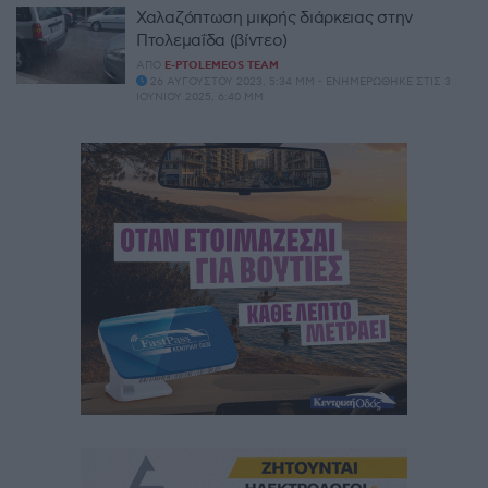
Χαλαζόπτωση μικρής διάρκειας στην
Πτολεμαΐδα (βίντεο)
ΑΠΌ
E-PTOLEMEOS TEAM
26 ΑΥΓΟΎΣΤΟΥ 2023, 5:34 ΜΜ - ΕΝΗΜΕΡΏΘΗΚΕ ΣΤΙΣ 3
ΙΟΥΝΊΟΥ 2025, 6:40 ΜΜ