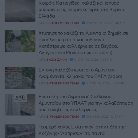
Καιρός: Καταιγίδες, χαλάζι και ισχυρά
μπουρίνια τις επόμενες ώρες στη Βόρεια
Ελλάδα
ΑΠΌ
E-PTOLEMEOS TEAM
12 ΙΟΥΝΊΟΥ 2026, 1:30 ΜΜ
Χτύπησε το χαλάζι το Αμύνταιο: Ζημιές σε
αμπέλια, κεράσια και ροδάκινα –
Κατέστρεψε καλλιέργειες σε Βεγόρα,
Αντίγονο και Μανιάκι (φωτο-video)
ΑΠΌ
ΒΆΣΩ ΣΆΦΗ
5 ΙΟΥΝΊΟΥ 2026, 9:23 ΠΜ
Έντονη χαλαζόπτωση στο Αμύνταιο –
Αναμένονται κλιμάκια του ΕΛΓΑ (video)
ΑΠΌ
E-PTOLEMEOS TEAM
4 ΙΟΥΝΊΟΥ 2026, 4:32 ΜΜ
Επιστολή του Αγροτικού Συλλόγου
Αμυνταίου στο ΥΠΑΑΤ για την χαλαζόπτωση
που έπληξε τις καλλιέργειες
ΑΠΌ
E-PTOLEMEOS TEAM
15 ΜΑΪ́ΟΥ 2025, 12:57 ΜΜ
Τρομερό χαλάζι…σαν χιόνι στην πόλη της
Κοζάνης-“Άσπρισαν” τα πάντα