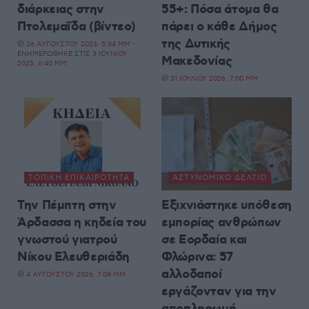
διάρκειας στην
55+: Πόσα άτομα θα
Πτολεμαΐδα (βίντεο)
πάρει ο κάθε Δήμος
της Δυτικής
26 ΑΥΓΟΎΣΤΟΥ 2023, 5:34 ΜΜ -
ΕΝΗΜΕΡΏΘΗΚΕ ΣΤΙΣ 3 ΙΟΥΝΊΟΥ
Μακεδονίας
2025, 6:40 ΜΜ
31 ΙΟΥΛΊΟΥ 2026, 7:00 ΜΜ
ΤΟΠΙΚΉ ΕΠΙΚΑΙΡΌΤΗΤΑ
ΑΣΤΥΝΟΜΙΚΌ ΔΕΛΤΊΟ
Την Πέμπτη στην
Εξιχνιάστηκε υπόθεση
Άρδασσα η κηδεία του
εμπορίας ανθρώπων
γνωστού γιατρού
σε Εορδαία και
Νίκου Ελευθεριάδη
Φλώρινα: 57
αλλοδαποί
4 ΑΥΓΟΎΣΤΟΥ 2026, 7:08 ΜΜ
εργάζονταν για την
αποπληρωμή