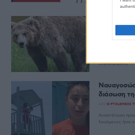
εμφάνιση ...
authenti
Μεγάλη αρκ
Ασβεστόπετ
ΑΠΌ
E-PTOLEMEOS 
O Πρόεδρος της 
Facebook αναφέρε
Συγκεκριμένα, ...
Ναυαγοσώστ
διάσωση τη
ΑΠΌ
E-PTOLEMEOS 
Αναστάτωση προκ
λουόμενος ήπιε ν