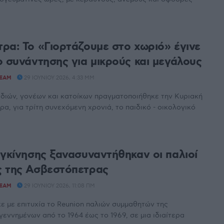
ρα: Το «Γιορτάζουμε στο χωριό» έγινε
ο συνάντησης για μικρούς και μεγάλους
TEAM
29 ΙΟΥΝΊΟΥ 2026, 4:33 ΜΜ
διών, γονέων και κατοίκων πραγματοποιήθηκε την Κυριακή
α, για τρίτη συνεχόμενη χρονιά, το παιδικό - οικολογικό
υγκίνησης ξανασυναντήθηκαν οι παλιοί
 της Ασβεστόπετρας
TEAM
29 ΙΟΥΝΊΟΥ 2026, 11:08 ΠΜ
 με επιτυχία το Reunion παλιών συμμαθητών της
εννημένων από το 1964 έως το 1969, σε μια ιδιαίτερα