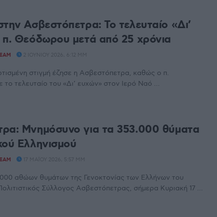
στην Ασβεστόπετρα: Το τελευταίο «Δι’
 π. Θεόδωρου μετά από 25 χρόνια
TEAM
2 ΙΟΥΝΊΟΥ 2026, 6:12 ΜΜ
ρτισμένη στιγμή έζησε η Ασβεστόπετρα, καθώς ο π.
το τελευταίο του «Δι’ ευχών» στον Ιερό Ναό ...
ρα: Μνημόσυνο για τα 353.000 θύματα
κού Ελληνισμού
TEAM
17 ΜΑΪ́ΟΥ 2026, 5:57 ΜΜ
3.000 αθώων θυμάτων της Γενοκτονίας των Ελλήνων του
Πολιτιστικός Σύλλογος Ασβεστόπετρας, σήμερα Κυριακή 17 ...