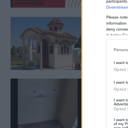
Ασβεστόπετρα ...
participants
Downstream 
Please note
Ασβεστόπετ
information 
Σειρά είχε
deny consent
in below Go
ΑΠΌ
E-PTOLEMEOS 
Ακόμη ένα ξωκλή
Persona
επιτήδειων. Μετά
I want t
Opted 
Ασβεστόπετ
I want t
Opted 
παγκάρι στο
(Φωτογραφ
I want 
Advertis
Opted 
ΑΠΌ
E-PTOLEMEOS 
Περιστατικό κλοπ
I want t
of my P
Ελένης στην Ασβ
was col