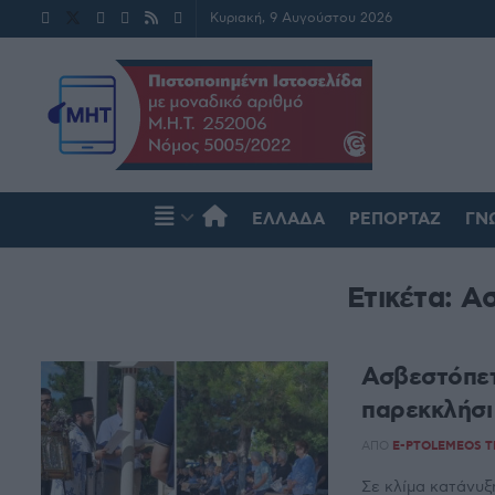
Κυριακή, 9 Αυγούστου 2026
ΕΛΛΆΔΑ
ΡΕΠΟΡΤΆΖ
ΓΝ
Ετικέτα:
Ασ
Ασβεστόπετ
παρεκκλήσι
ΑΠΌ
E-PTOLEMEOS 
Σε κλίμα κατάνυξ