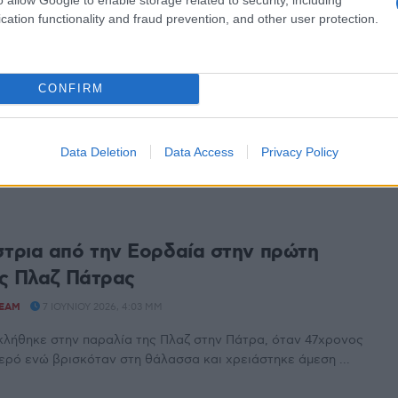
cation functionality and fraud prevention, and other user protection.
ούδα έφαγε μελίσσια και κεράσια στην
ρα – Κυκλοφορεί μέσα στο στο χωριό
CONFIRM
TEAM
9 ΙΟΥΝΊΟΥ 2026, 9:23 ΠΜ
Ασβεστόπετρας Βαγγέλης Γώσης με ανάρτησή του στο
Data Deletion
Data Access
Privacy Policy
ται σε περιστατικά ζημιών από αρκούδα στο χωριό.
ρια από την Εορδαία στην πρώτη
ς Πλαζ Πάτρας
TEAM
7 ΙΟΥΝΊΟΥ 2026, 4:03 ΜΜ
λήθηκε στην παραλία της Πλαζ στην Πάτρα, όταν 47χρονος
ερό ενώ βρισκόταν στη θάλασσα και χρειάστηκε άμεση ...