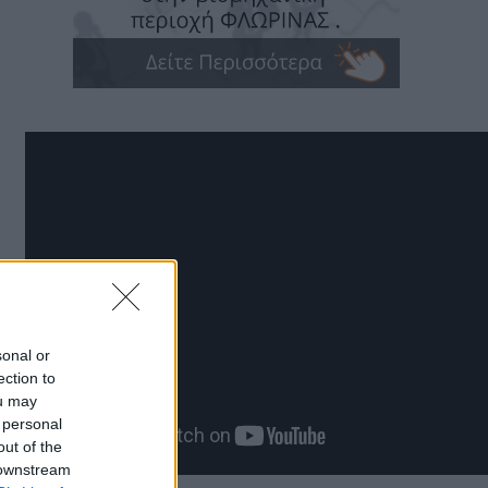
sonal or
ection to
ou may
 personal
out of the
 downstream