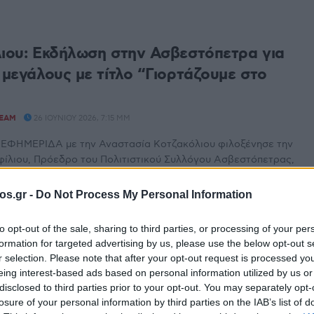
λιου: Εκδήλωση στην Ασβεστόπετρα για
 μεγάλους με τίτλο “Γιορτάζουμε στο
TEAM
26 ΙΟΥΝΊΟΥ 2026, 7:15 ΜΜ
ΕΦΗΜΕΡΙΔΑ με την Αναστασία Κοτζακόλιου φιλοξένησε την
φίλιου, Πρόεδρο του Πολιτιστικού Συλλόγου Ασβεστόπετρας,
εκδήλωση ...
os.gr -
Do Not Process My Personal Information
ρα: Reunion για παλιούς συμμαθητές,
to opt-out of the sale, sharing to third parties, or processing of your per
 από το ’64- ’69
formation for targeted advertising by us, please use the below opt-out s
r selection. Please note that after your opt-out request is processed y
26 ΙΟΥΝΊΟΥ 2026, 5:15 ΜΜ
eing interest-based ads based on personal information utilized by us or
ΕΦΗΜΕΡΙΔΑ με την Αναστασία Κοτζακόλιου φιλοξένησε τον
disclosed to third parties prior to your opt-out. You may separately opt-
λώντας για το μεγάλο reunion που διοργανώνεται στην
losure of your personal information by third parties on the IAB’s list of