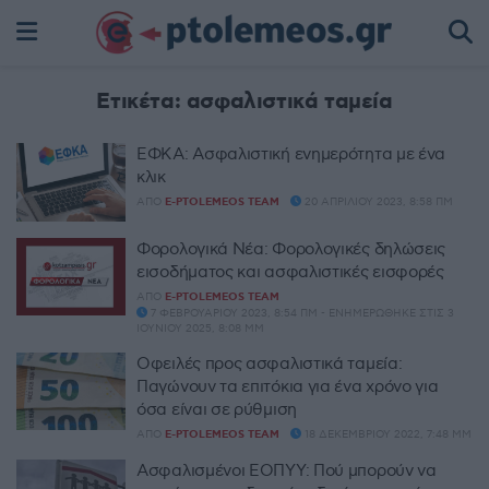
Ετικέτα:
ασφαλιστικά ταμεία
ΕΦΚΑ: Ασφαλιστική ενημερότητα με ένα
κλικ
ΑΠΌ
E-PTOLEMEOS TEAM
20 ΑΠΡΙΛΊΟΥ 2023, 8:58 ΠΜ
Φορολογικά Νέα: Φορολογικές δηλώσεις
εισοδήματος και ασφαλιστικές εισφορές
ΑΠΌ
E-PTOLEMEOS TEAM
7 ΦΕΒΡΟΥΑΡΊΟΥ 2023, 8:54 ΠΜ - ΕΝΗΜΕΡΏΘΗΚΕ ΣΤΙΣ 3
ΙΟΥΝΊΟΥ 2025, 8:08 ΜΜ
Οφειλές προς ασφαλιστικά ταμεία:
Παγώνουν τα επιτόκια για ένα χρόνο για
όσα είναι σε ρύθμιση
ΑΠΌ
E-PTOLEMEOS TEAM
18 ΔΕΚΕΜΒΡΊΟΥ 2022, 7:48 ΜΜ
Aσφαλισμένοι ΕΟΠΥΥ: Πού μπορούν να