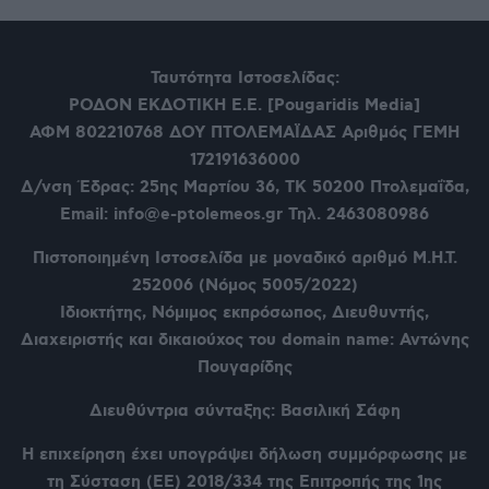
Ταυτότητα Ιστοσελίδας:
ΡΟΔΟΝ ΕΚΔΟΤΙΚΗ Ε.Ε. [Pougaridis Media]
ΑΦΜ 802210768
ΔΟΥ ΠΤΟΛΕΜΑΪΔΑΣ Αριθμός ΓΕΜΗ
172191636000
Δ/νση Έδρας: 25ης Μαρτίου 36,
ΤΚ 50200 Πτολεμαΐδα,
Email: info@e-ptolemeos.gr Τηλ. 2463080986
Πιστοποιημένη Ιστοσελίδα με μοναδικό αριθμό Μ.Η.Τ.
252006 (Νόμος 5005/2022)
Ιδιοκτήτης, Νόμιμος εκπρόσωπος, Διευθυντής,
Διαχειριστής και δικαιούχος του domain name: Αντώνης
Πουγαρίδης
Διευθύντρια σύνταξης: Βασιλική Σάφη
Η επιχείρηση έχει υπογράψει δήλωση συμμόρφωσης με
τη Σύσταση (ΕΕ) 2018/334 της Επιτροπής της 1ης