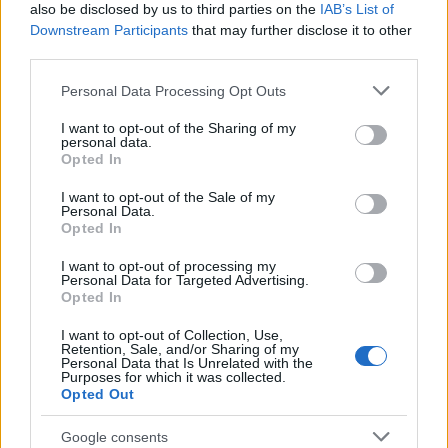
also be disclosed by us to third parties on the
IAB’s List of
γιατρού Νίκου Ελευθεριάδη
Downstream Participants
that may further disclose it to other
ΑΠΌ
E-PTOLEMEOS TEAM
4 ΑΥΓΟΎΣΤΟΥ 2026, 7:08 ΜΜ
third parties.
ΠΕΡΙΣΣΌΤΕΡΑ
DETAILS
Please note that this website/app uses one or more Google
Personal Data Processing Opt Outs
services and may gather and store information including but
not limited to your visit or usage behaviour. You may click to
I want to opt-out of the Sharing of my
personal data.
grant or deny consent to Google and its third-party tags to
Opted In
use your data for below specified purposes in below Google
consent section.
I want to opt-out of the Sale of my
Personal Data.
Opted In
I want to opt-out of processing my
Personal Data for Targeted Advertising.
Opted In
I want to opt-out of Collection, Use,
Retention, Sale, and/or Sharing of my
Personal Data that Is Unrelated with the
Purposes for which it was collected.
Opted Out
Google consents