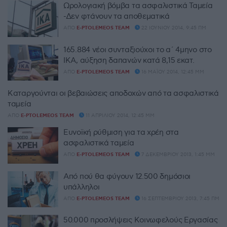
Ωρολογιακή βόμβα τα ασφαλιστικά Ταμεία
-Δεν φτάνουν τα αποθεματικά
ΑΠΌ
E-PTOLEMEOS TEAM
22 ΙΟΥΝΊΟΥ 2014, 9:45 ΠΜ
165.884 νέοι συνταξιούχοι το α΄ 4μηνο στο
ΙΚΑ, αύξηση δαπανών κατά 8,15 εκατ.
ΑΠΌ
E-PTOLEMEOS TEAM
16 ΜΑΪ́ΟΥ 2014, 12:45 ΜΜ
Καταργούνται οι βεβαιώσεις αποδοχών από τα ασφαλιστικά
ταμεία
ΑΠΌ
E-PTOLEMEOS TEAM
11 ΑΠΡΙΛΊΟΥ 2014, 12:45 ΜΜ
Ευνοϊκή ρύθμιση για τα χρέη στα
ασφαλιστικά ταμεία
ΑΠΌ
E-PTOLEMEOS TEAM
7 ΔΕΚΕΜΒΡΊΟΥ 2013, 1:45 ΜΜ
Από πού θα φύγουν 12.500 δημόσιοι
υπάλληλοι
ΑΠΌ
E-PTOLEMEOS TEAM
16 ΣΕΠΤΕΜΒΡΊΟΥ 2013, 7:45 ΠΜ
50.000 προσλήψεις Κοινωφελούς Εργασίας