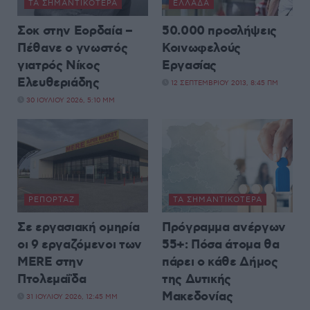
ΤΑ ΣΗΜΑΝΤΙΚΟΤΕΡΑ
ΕΛΛΆΔΑ
Σοκ στην Εορδαία –
50.000 προσλήψεις
Πέθανε o γνωστός
Κοινωφελούς
γιατρός Νίκος
Εργασίας
Ελευθεριάδης
12 ΣΕΠΤΕΜΒΡΊΟΥ 2013, 8:45 ΠΜ
30 ΙΟΥΛΊΟΥ 2026, 5:10 ΜΜ
ΡΕΠΟΡΤΆΖ
ΤΑ ΣΗΜΑΝΤΙΚΟΤΕΡΑ
Σε εργασιακή ομηρία
Πρόγραμμα ανέργων
οι 9 εργαζόμενοι των
55+: Πόσα άτομα θα
MERE στην
πάρει ο κάθε Δήμος
Πτολεμαΐδα
της Δυτικής
Μακεδονίας
31 ΙΟΥΛΊΟΥ 2026, 12:45 ΜΜ