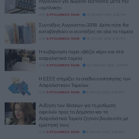
πηγαίνουν για δωρεάν εξετάσεις μετά την
«εμπλοκή»
ΑΠΌ
E-PTOLEMEOS TEAM
12 ΙΟΥΝΊΟΥ 2019, 8:02 ΜΜ
Συντάξεις Αυγούστου 2018: Δείτε πότε θα
καταβληθούν οι συντάξεις σε ολα τα ταμεία
ΑΠΌ
E-PTOLEMEOS TEAM
16 ΙΟΥΛΊΟΥ 2018, 8:18 ΜΜ
Η κυβέρνηση τώρα «βάζει χέρι» και στα
ασφαλιστικά ταμεία
ΑΠΌ
E-PTOLEMEOS TEAM
22 ΑΠΡΙΛΊΟΥ 2015, 1:43 ΜΜ
Η ΕΣΕΕ στηρίζει το σχέδιο ενοποίησης των
Ασφαλιστικών Ταμείων
ΑΠΌ
E-PTOLEMEOS TEAM
8 ΙΟΥΛΊΟΥ 2014, 5:00 ΜΜ
Αύξηση των δόσεων για τη ρύθμιση
οφειλών προς το Δημόσιο και τα
Ασφαλιστικά Ταμεία ζητούν βουλευτές με
ερώτησή τους
ΑΠΌ
E-PTOLEMEOS TEAM
8 ΙΟΥΛΊΟΥ 2014, 3:00 ΜΜ