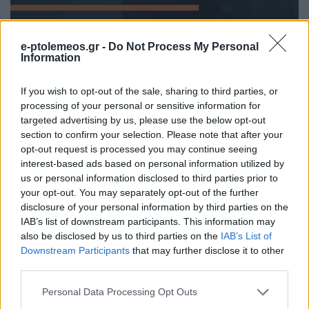
e-ptolemeos.gr -
Do Not Process My Personal
Information
If you wish to opt-out of the sale, sharing to third parties, or
processing of your personal or sensitive information for
targeted advertising by us, please use the below opt-out
section to confirm your selection. Please note that after your
opt-out request is processed you may continue seeing
interest-based ads based on personal information utilized by
us or personal information disclosed to third parties prior to
your opt-out. You may separately opt-out of the further
disclosure of your personal information by third parties on the
IAB’s list of downstream participants. This information may
also be disclosed by us to third parties on the
IAB’s List of
ΚΟΙΝΩΝΊΑ
Downstream Participants
that may further disclose it to other
third parties.
Προήχθη σε Αστυνομικό Υποδιευθυντή ο
Διοικητής της Τροχαίας Πτολεμαΐδας Σπύρος
Please note that this website/app uses one or more Google
Personal Data Processing Opt Outs
Τάσιος
services and may gather and store information including but