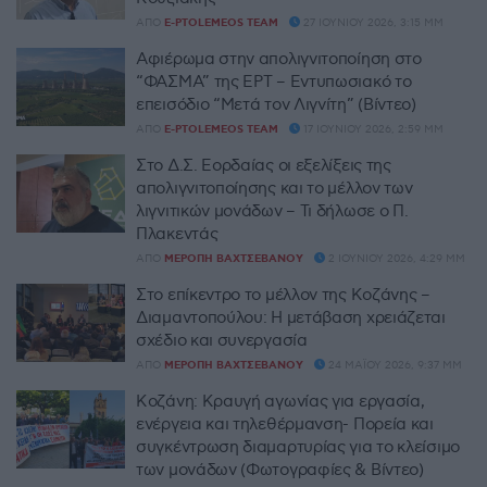
ΑΠΌ
E-PTOLEMEOS TEAM
27 ΙΟΥΝΊΟΥ 2026, 3:15 ΜΜ
Αφιέρωμα στην απολιγνιτοποίηση στο
“ΦΑΣΜΑ” της ΕΡΤ – Εντυπωσιακό το
επεισόδιο “Μετά τον Λιγνίτη” (Βίντεο)
ΑΠΌ
E-PTOLEMEOS TEAM
17 ΙΟΥΝΊΟΥ 2026, 2:59 ΜΜ
Στο Δ.Σ. Εορδαίας οι εξελίξεις της
απολιγνιτοποίησης και το μέλλον των
λιγνιτικών μονάδων – Τι δήλωσε ο Π.
Πλακεντάς
ΑΠΌ
ΜΕΡΌΠΗ ΒΑΧΤΣΕΒΆΝΟΥ
2 ΙΟΥΝΊΟΥ 2026, 4:29 ΜΜ
Στο επίκεντρο το μέλλον της Κοζάνης –
Διαμαντοπούλου: Η μετάβαση χρειάζεται
σχέδιο και συνεργασία
ΑΠΌ
ΜΕΡΌΠΗ ΒΑΧΤΣΕΒΆΝΟΥ
24 ΜΑΪ́ΟΥ 2026, 9:37 ΜΜ
Κοζάνη: Κραυγή αγωνίας για εργασία,
ενέργεια και τηλεθέρμανση- Πορεία και
συγκέντρωση διαμαρτυρίας για το κλείσιμο
των μονάδων (Φωτογραφίες & Βίντεο)