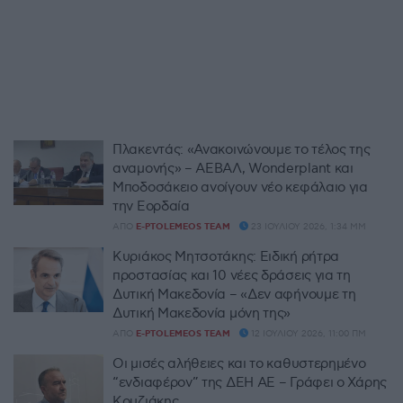
Πλακεντάς: «Ανακοινώνουμε το τέλος της
αναμονής» – ΑΕΒΑΛ, Wonderplant και
Μποδοσάκειο ανοίγουν νέο κεφάλαιο για
την Εορδαία
ΑΠΌ
E-PTOLEMEOS TEAM
23 ΙΟΥΛΊΟΥ 2026, 1:34 ΜΜ
Κυριάκος Μητσοτάκης: Ειδική ρήτρα
προστασίας και 10 νέες δράσεις για τη
Δυτική Μακεδονία – «Δεν αφήνουμε τη
Δυτική Μακεδονία μόνη της»
ΑΠΌ
E-PTOLEMEOS TEAM
12 ΙΟΥΛΊΟΥ 2026, 11:00 ΠΜ
Οι μισές αλήθειες και το καθυστερημένο
“ενδιαφέρον” της ΔΕΗ ΑΕ – Γράφει ο Χάρης
Κουζιάκης