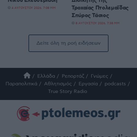
Νίκου Ελευθεριάδη
Διοικητής της
Τροχαίας Πτολεμαΐδας
4 ΑΥΓΟΎΣΤΟΥ 2026, 7:08 ΜΜ
Σπύρος Τάσιος
8 ΑΥΓΟΎΣΤΟΥ 2026, 7:38 ΜΜ
Δείτε όλη τη ροή ειδήσεων
Ελλάδα
Ρεπορτάζ
Γνώμες
Παραπολιτικά
Αθλητισμός
Εργασία
podcasts
True Story Radio