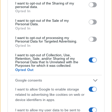
not limited to your visit or usage behaviour. You may click to
I want to opt-out of the Sharing of my
ΑΠΌ
E-PTOLEMEOS TEAM
8 ΑΥΓΟΎΣΤΟΥ 2026, 7:38 ΜΜ
personal data.
grant or deny consent to Google and its third-party tags to
Opted In
use your data for below specified purposes in below Google
ΠΕΡΙΣΣΌΤΕΡΑ
DETAILS
consent section.
I want to opt-out of the Sale of my
Personal Data.
Opted In
I want to opt-out of processing my
Personal Data for Targeted Advertising.
Opted In
I want to opt-out of Collection, Use,
Retention, Sale, and/or Sharing of my
Personal Data that Is Unrelated with the
Purposes for which it was collected.
Opted Out
Google consents
I want to allow Google to enable storage
related to advertising like cookies on web or
device identifiers in apps.
I want to allow my user data to be sent to