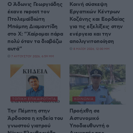
Ο Άδωνις Γεωργιάδης
Κοινή σύσκεψη
έκανε repost τον
Εργατικών Κέντρων
Πτολεμαϊδιώτη
Κοζάνης και Εορδαίας
Μπάμπη Διαμαντίδη
για τις εξελίξεις στην
στο X: “Χαίρομαι πάρα
ενέργεια και την
πολύ όταν τα διαβάζω
απολιγνιτοποίηση
αυτά”
8 ΜΑΪ́ΟΥ 2026, 12:00 ΜΜ
7 ΑΥΓΟΎΣΤΟΥ 2026, 6:59 ΜΜ
ΤΟΠΙΚΉ ΕΠΙΚΑΙΡΌΤΗΤΑ
ΚΟΙΝΩΝΊΑ
Την Πέμπτη στην
Προήχθη σε
Άρδασσα η κηδεία του
Αστυνομικό
γνωστού γιατρού
Υποδιευθυντή ο