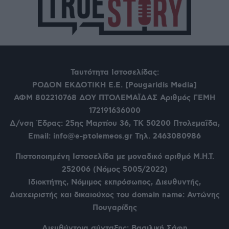
Ταυτότητα Ιστοσελίδας:
ΡΟΔΟΝ ΕΚΔΟΤΙΚΗ Ε.Ε. [Pougaridis Media]
ΑΦΜ 802210768
ΔΟΥ ΠΤΟΛΕΜΑΪΔΑΣ Αριθμός ΓΕΜΗ
172191636000
Δ/νση Έδρας: 25ης Μαρτίου 36,
ΤΚ 50200 Πτολεμαΐδα,
Email: info@e-ptolemeos.gr Τηλ. 2463080986
Πιστοποιημένη Ιστοσελίδα με μοναδικό αριθμό Μ.Η.Τ.
252006 (Νόμος 5005/2022)
Ιδιοκτήτης, Νόμιμος εκπρόσωπος, Διευθυντής,
Διαχειριστής και δικαιούχος του domain name: Αντώνης
Πουγαρίδης
Διευθύντρια σύνταξης: Βασιλική Σάφη